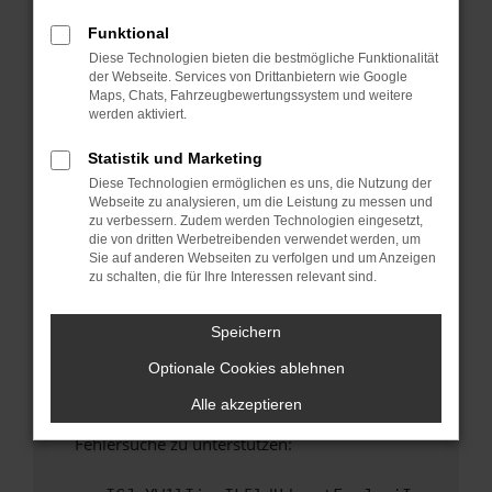
anderen Browser oder in einem privaten
Fenster?
Funktional
Diese Technologien bieten die bestmögliche Funktionalität
Starte dein Gerät neu.
der Webseite. Services von Drittanbietern wie Google
Das kann manchmal helfen, vorübergehende
Maps, Chats, Fahrzeugbewertungssystem und weitere
Probleme zu beheben.
werden aktiviert.
Stelle sicher, dass dein Browser und dein
Statistik und Marketing
Betriebssystem auf dem neuesten Stand
Diese Technologien ermöglichen es uns, die Nutzung der
sind.
Webseite zu analysieren, um die Leistung zu messen und
Veraltete Software birgt nicht nur ein
zu verbessern. Zudem werden Technologien eingesetzt,
Sicherheitsrisiko, sondern kann auch dazu
die von dritten Werbetreibenden verwendet werden, um
Sie auf anderen Webseiten zu verfolgen und um Anzeigen
führen, dass bestimmte Funktionen nicht mehr
zu schalten, die für Ihre Interessen relevant sind.
unterstützt werden.
Wende dich an den Webseitenbetreiber.
Speichern
Wenn du alle oben genannten Schritte versucht
Optionale Cookies ablehnen
hast, kontaktiere uns bitte. Wir werden
versuchen, das Problem zu beheben. Du kannst
Alle akzeptieren
uns diesen Text schicken, um uns bei der
Fehlersuche zu unterstützen: