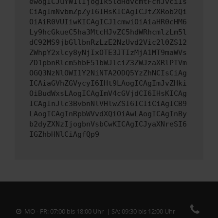
ewogICJuYW1lIjogIk5ldHdvcmtFcnJvciIs
CiAgImNvbmZpZyI6IHsKICAgICJtZXRob2Qi
OiAiR0VUIiwKICAgICJ1cmwiOiAiaHR0cHM6
Ly9hcGkueC5ha3MtcHJvZC5hdWRhcmlzLm5l
dC92MS9jbGllbnRzLzE2NzUvd2Vic2l0ZS12
ZWhpY2xlcy8yNjIxOTE3JTIzMjA1MT9maWVs
ZD1pbnRlcm5hbE51bWJlciZ3ZWJzaXRlPTVm
OGQ3NzNlOWI1Y2NiNTA2ODQ5YzZhNCIsCiAg
ICAiaGVhZGVycyI6IHt9LAogICAgImJvZHki
OiBudWxsLAogICAgImV4cGVjdCI6IHsKICAg
ICAgInJlc3BvbnNlVHlwZSI6ICIiCiAgICB9
LAogICAgInRpbWVvdXQiOiAwLAogICAgInBy
b2dyZXNzIjogbnVsbCwKICAgICJyaXNreSI6
IGZhbHNlCiAgfQp9
MO - FR: 07:00 bis 18:00 Uhr | SA: 09:30 bis 12:00 Uhr