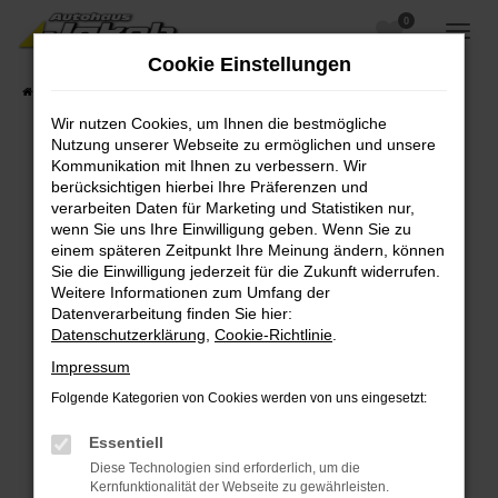
0
Zum
Hauptinhalt
Cookie Einstellungen
springen
Startseite
Fahrzeugangebote
Fahrzeugsuche
Wir nutzen Cookies, um Ihnen die bestmögliche
Nutzung unserer Webseite zu ermöglichen und unsere
Kommunikation mit Ihnen zu verbessern. Wir
berücksichtigen hierbei Ihre Präferenzen und
Fehler: Network Error
verarbeiten Daten für Marketing und Statistiken nur,
wenn Sie uns Ihre Einwilligung geben. Wenn Sie zu
Beim Laden ist ein Fehler aufgetreten.
einem späteren Zeitpunkt Ihre Meinung ändern, können
Hier sind ein paar Tipps, die dir helfen können:
Sie die Einwilligung jederzeit für die Zukunft widerrufen.
Weitere Informationen zum Umfang der
Überprüfe deine Firewall und deine
Datenverarbeitung finden Sie hier:
Internetverbindung.
Datenschutzerklärung
,
Cookie-Richtlinie
.
Laden andere Webseiten, zum Beispiel deine
Impressum
Suchmaschine?
Folgende Kategorien von Cookies werden von uns eingesetzt:
Prüfe deine Browsererweiterungen.
Manche Erweiterungen, wie Werbeblocker,
Essentiell
können das Laden bestimmter Seiten
Diese Technologien sind erforderlich, um die
verhindern. Funktioniert die Seite in einem
Kernfunktionalität der Webseite zu gewährleisten.