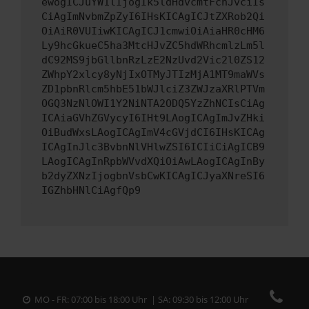
ewogICJuYW1lIjogIk5ldHdvcmtFcnJvciIs
CiAgImNvbmZpZyI6IHsKICAgICJtZXRob2Qi
OiAiR0VUIiwKICAgICJ1cmwiOiAiaHR0cHM6
Ly9hcGkueC5ha3MtcHJvZC5hdWRhcmlzLm5l
dC92MS9jbGllbnRzLzE2NzUvd2Vic2l0ZS12
ZWhpY2xlcy8yNjIxOTMyJTIzMjA1MT9maWVs
ZD1pbnRlcm5hbE51bWJlciZ3ZWJzaXRlPTVm
OGQ3NzNlOWI1Y2NiNTA2ODQ5YzZhNCIsCiAg
ICAiaGVhZGVycyI6IHt9LAogICAgImJvZHki
OiBudWxsLAogICAgImV4cGVjdCI6IHsKICAg
ICAgInJlc3BvbnNlVHlwZSI6ICIiCiAgICB9
LAogICAgInRpbWVvdXQiOiAwLAogICAgInBy
b2dyZXNzIjogbnVsbCwKICAgICJyaXNreSI6
IGZhbHNlCiAgfQp9
MO - FR: 07:00 bis 18:00 Uhr | SA: 09:30 bis 12:00 Uhr