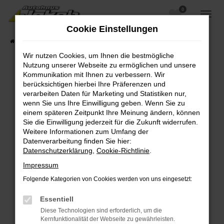
0
Zum
Hauptinhalt
Cookie Einstellungen
springen
Startseite
Fahrzeugangebote
Fahrzeugsuche
Wir nutzen Cookies, um Ihnen die bestmögliche
Nutzung unserer Webseite zu ermöglichen und unsere
Kommunikation mit Ihnen zu verbessern. Wir
berücksichtigen hierbei Ihre Präferenzen und
Fehler: Network Error
verarbeiten Daten für Marketing und Statistiken nur,
wenn Sie uns Ihre Einwilligung geben. Wenn Sie zu
Beim Laden ist ein Fehler aufgetreten.
einem späteren Zeitpunkt Ihre Meinung ändern, können
Hier sind ein paar Tipps, die dir helfen können:
Sie die Einwilligung jederzeit für die Zukunft widerrufen.
Weitere Informationen zum Umfang der
Überprüfe deine Firewall und deine
Datenverarbeitung finden Sie hier:
Internetverbindung.
Datenschutzerklärung
,
Cookie-Richtlinie
.
Laden andere Webseiten, zum Beispiel deine
Impressum
Suchmaschine?
Folgende Kategorien von Cookies werden von uns eingesetzt:
Prüfe deine Browsererweiterungen.
Manche Erweiterungen, wie Werbeblocker,
Essentiell
können das Laden bestimmter Seiten
Diese Technologien sind erforderlich, um die
verhindern. Funktioniert die Seite in einem
Kernfunktionalität der Webseite zu gewährleisten.