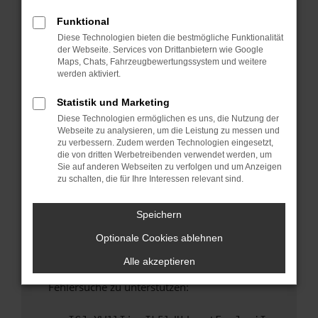
anderen Browser oder in einem privaten
Fenster?
Funktional
Diese Technologien bieten die bestmögliche Funktionalität
Starte dein Gerät neu.
der Webseite. Services von Drittanbietern wie Google
Das kann manchmal helfen, vorübergehende
Maps, Chats, Fahrzeugbewertungssystem und weitere
Probleme zu beheben.
werden aktiviert.
Stelle sicher, dass dein Browser und dein
Statistik und Marketing
Betriebssystem auf dem neuesten Stand
Diese Technologien ermöglichen es uns, die Nutzung der
sind.
Webseite zu analysieren, um die Leistung zu messen und
Veraltete Software birgt nicht nur ein
zu verbessern. Zudem werden Technologien eingesetzt,
Sicherheitsrisiko, sondern kann auch dazu
die von dritten Werbetreibenden verwendet werden, um
Sie auf anderen Webseiten zu verfolgen und um Anzeigen
führen, dass bestimmte Funktionen nicht mehr
zu schalten, die für Ihre Interessen relevant sind.
unterstützt werden.
Wende dich an den Webseitenbetreiber.
Speichern
Wenn du alle oben genannten Schritte versucht
Optionale Cookies ablehnen
hast, kontaktiere uns bitte. Wir werden
versuchen, das Problem zu beheben. Du kannst
Alle akzeptieren
uns diesen Text schicken, um uns bei der
Fehlersuche zu unterstützen: