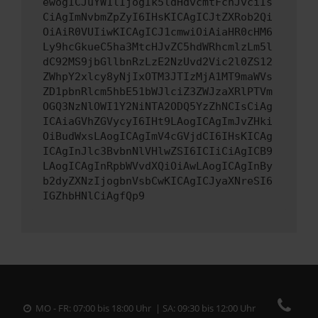
ewogICJuYW1lIjogIk5ldHdvcmtFcnJvciIs
CiAgImNvbmZpZyI6IHsKICAgICJtZXRob2Qi
OiAiR0VUIiwKICAgICJ1cmwiOiAiaHR0cHM6
Ly9hcGkueC5ha3MtcHJvZC5hdWRhcmlzLm5l
dC92MS9jbGllbnRzLzE2NzUvd2Vic2l0ZS12
ZWhpY2xlcy8yNjIxOTM3JTIzMjA1MT9maWVs
ZD1pbnRlcm5hbE51bWJlciZ3ZWJzaXRlPTVm
OGQ3NzNlOWI1Y2NiNTA2ODQ5YzZhNCIsCiAg
ICAiaGVhZGVycyI6IHt9LAogICAgImJvZHki
OiBudWxsLAogICAgImV4cGVjdCI6IHsKICAg
ICAgInJlc3BvbnNlVHlwZSI6ICIiCiAgICB9
LAogICAgInRpbWVvdXQiOiAwLAogICAgInBy
b2dyZXNzIjogbnVsbCwKICAgICJyaXNreSI6
IGZhbHNlCiAgfQp9
MO - FR: 07:00 bis 18:00 Uhr | SA: 09:30 bis 12:00 Uhr