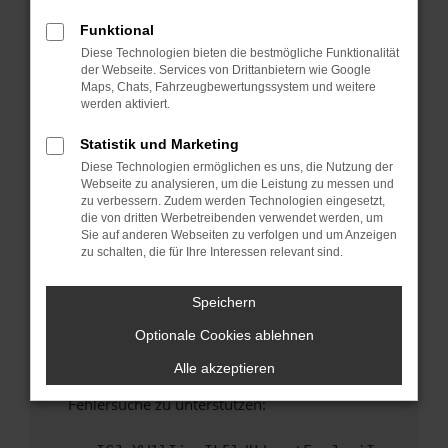
anderen Browser oder in einem privaten
Fenster?
Funktional
Diese Technologien bieten die bestmögliche Funktionalität
Starte dein Gerät neu.
der Webseite. Services von Drittanbietern wie Google
Das kann manchmal helfen, vorübergehende
Maps, Chats, Fahrzeugbewertungssystem und weitere
Probleme zu beheben.
werden aktiviert.
Stelle sicher, dass dein Browser und dein
Statistik und Marketing
Betriebssystem auf dem neuesten Stand
Diese Technologien ermöglichen es uns, die Nutzung der
sind.
Webseite zu analysieren, um die Leistung zu messen und
Veraltete Software birgt nicht nur ein
zu verbessern. Zudem werden Technologien eingesetzt,
Sicherheitsrisiko, sondern kann auch dazu
die von dritten Werbetreibenden verwendet werden, um
Sie auf anderen Webseiten zu verfolgen und um Anzeigen
führen, dass bestimmte Funktionen nicht mehr
zu schalten, die für Ihre Interessen relevant sind.
unterstützt werden.
Wende dich an den Webseitenbetreiber.
Speichern
Wenn du alle oben genannten Schritte versucht
Optionale Cookies ablehnen
hast, kontaktiere uns bitte. Wir werden
versuchen, das Problem zu beheben. Du kannst
Alle akzeptieren
uns diesen Text schicken, um uns bei der
Fehlersuche zu unterstützen: