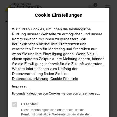
0
Zum
Hauptinhalt
Cookie Einstellungen
springen
Startseite
Fahrzeugangebote
Fahrzeugsuche
Wir nutzen Cookies, um Ihnen die bestmögliche
Nutzung unserer Webseite zu ermöglichen und unsere
Kommunikation mit Ihnen zu verbessern. Wir
berücksichtigen hierbei Ihre Präferenzen und
Fehler: Network Error
verarbeiten Daten für Marketing und Statistiken nur,
wenn Sie uns Ihre Einwilligung geben. Wenn Sie zu
Beim Laden ist ein Fehler aufgetreten.
einem späteren Zeitpunkt Ihre Meinung ändern, können
Hier sind ein paar Tipps, die dir helfen können:
Sie die Einwilligung jederzeit für die Zukunft widerrufen.
Weitere Informationen zum Umfang der
Überprüfe deine Firewall und deine
Datenverarbeitung finden Sie hier:
Internetverbindung.
Datenschutzerklärung
,
Cookie-Richtlinie
.
Laden andere Webseiten, zum Beispiel deine
Impressum
Suchmaschine?
Folgende Kategorien von Cookies werden von uns eingesetzt:
Prüfe deine Browsererweiterungen.
Manche Erweiterungen, wie Werbeblocker,
Essentiell
können das Laden bestimmter Seiten
Diese Technologien sind erforderlich, um die
verhindern. Funktioniert die Seite in einem
Kernfunktionalität der Webseite zu gewährleisten.