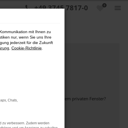
+49 3745 7817-0
0
 Kommunikation mit Ihnen zu
stiken nur, wenn Sie uns Ihre
ung jederzeit für die Zukunft
ärung
,
Cookie-Richtlinie
.
inem anderen Browser oder in einem privaten Fenster?
Maps, Chats,
nd zu verbessern. Zudem werden