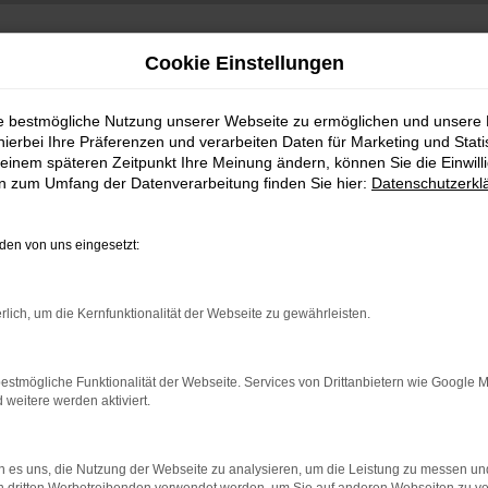
Cookie Einstellungen
ie bestmögliche Nutzung unserer Webseite zu ermöglichen und unsere
hierbei Ihre Präferenzen und verarbeiten Daten für Marketing und Stati
einem späteren Zeitpunkt Ihre Meinung ändern, können Sie die Einwillig
en zum Umfang der Datenverarbeitung finden Sie hier:
Datenschutzerkl
en von uns eingesetzt:
indung.
rlich, um die Kernfunktionalität der Webseite zu gewährleisten.
hine?
aden bestimmter Seiten verhindern. Funktioniert die Seite in e
estmögliche Funktionalität der Webseite. Services von Drittanbietern wie Google 
eitere werden aktiviert.
 zu beheben.
bssystem auf dem neuesten Stand sind.
 es uns, die Nutzung der Webseite zu analysieren, um die Leistung zu messen u