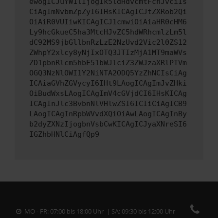
ewogICJuYW1lIjogIk5ldHdvcmtFcnJvciIs
CiAgImNvbmZpZyI6IHsKICAgICJtZXRob2Qi
OiAiR0VUIiwKICAgICJ1cmwiOiAiaHR0cHM6
Ly9hcGkueC5ha3MtcHJvZC5hdWRhcmlzLm5l
dC92MS9jbGllbnRzLzE2NzUvd2Vic2l0ZS12
ZWhpY2xlcy8yNjIxOTQ3JTIzMjA1MT9maWVs
ZD1pbnRlcm5hbE51bWJlciZ3ZWJzaXRlPTVm
OGQ3NzNlOWI1Y2NiNTA2ODQ5YzZhNCIsCiAg
ICAiaGVhZGVycyI6IHt9LAogICAgImJvZHki
OiBudWxsLAogICAgImV4cGVjdCI6IHsKICAg
ICAgInJlc3BvbnNlVHlwZSI6ICIiCiAgICB9
LAogICAgInRpbWVvdXQiOiAwLAogICAgInBy
b2dyZXNzIjogbnVsbCwKICAgICJyaXNreSI6
IGZhbHNlCiAgfQp9
MO - FR: 07:00 bis 18:00 Uhr | SA: 09:30 bis 12:00 Uhr