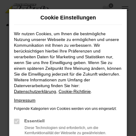
0
Zum
Hauptinhalt
Cookie Einstellungen
springen
Startseite
Fahrzeugangebote
Fahrzeugsuche
Wir nutzen Cookies, um Ihnen die bestmögliche
Nutzung unserer Webseite zu ermöglichen und unsere
Kommunikation mit Ihnen zu verbessern. Wir
berücksichtigen hierbei Ihre Präferenzen und
Fehler: Network Error
verarbeiten Daten für Marketing und Statistiken nur,
wenn Sie uns Ihre Einwilligung geben. Wenn Sie zu
Beim Laden ist ein Fehler aufgetreten.
einem späteren Zeitpunkt Ihre Meinung ändern, können
Hier sind ein paar Tipps, die dir helfen können:
Sie die Einwilligung jederzeit für die Zukunft widerrufen.
Weitere Informationen zum Umfang der
Überprüfe deine Firewall und deine
Datenverarbeitung finden Sie hier:
Internetverbindung.
Datenschutzerklärung
,
Cookie-Richtlinie
.
Laden andere Webseiten, zum Beispiel deine
Impressum
Suchmaschine?
Folgende Kategorien von Cookies werden von uns eingesetzt:
Prüfe deine Browsererweiterungen.
Manche Erweiterungen, wie Werbeblocker,
Essentiell
können das Laden bestimmter Seiten
Diese Technologien sind erforderlich, um die
verhindern. Funktioniert die Seite in einem
Kernfunktionalität der Webseite zu gewährleisten.