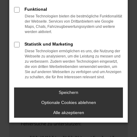
anderen Browser oder in einem privaten
Fenster?
Funktional
Diese Technologien bieten die bestmögliche Funktionalität
Starte dein Gerät neu.
der Webseite. Services von Drittanbietern wie Google
Das kann manchmal helfen, vorübergehende
Maps, Chats, Fahrzeugbewertungssystem und weitere
Probleme zu beheben.
werden aktiviert.
Stelle sicher, dass dein Browser und dein
Statistik und Marketing
Betriebssystem auf dem neuesten Stand
Diese Technologien ermöglichen es uns, die Nutzung der
sind.
Webseite zu analysieren, um die Leistung zu messen und
Veraltete Software birgt nicht nur ein
zu verbessern. Zudem werden Technologien eingesetzt,
Sicherheitsrisiko, sondern kann auch dazu
die von dritten Werbetreibenden verwendet werden, um
Sie auf anderen Webseiten zu verfolgen und um Anzeigen
führen, dass bestimmte Funktionen nicht mehr
zu schalten, die für Ihre Interessen relevant sind.
unterstützt werden.
Wende dich an den Webseitenbetreiber.
Speichern
Wenn du alle oben genannten Schritte versucht
Optionale Cookies ablehnen
hast, kontaktiere uns bitte. Wir werden
versuchen, das Problem zu beheben. Du kannst
Alle akzeptieren
uns diesen Text schicken, um uns bei der
Fehlersuche zu unterstützen: