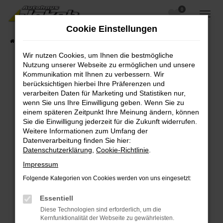
0
Zum
Hauptinhalt
Cookie Einstellungen
springen
Startseite
Fahrzeugangebote
Fahrzeugsuche
Wir nutzen Cookies, um Ihnen die bestmögliche
Nutzung unserer Webseite zu ermöglichen und unsere
Kommunikation mit Ihnen zu verbessern. Wir
berücksichtigen hierbei Ihre Präferenzen und
Fehler: Network Error
verarbeiten Daten für Marketing und Statistiken nur,
wenn Sie uns Ihre Einwilligung geben. Wenn Sie zu
Beim Laden ist ein Fehler aufgetreten.
einem späteren Zeitpunkt Ihre Meinung ändern, können
Hier sind ein paar Tipps, die dir helfen können:
Sie die Einwilligung jederzeit für die Zukunft widerrufen.
Weitere Informationen zum Umfang der
Überprüfe deine Firewall und deine
Datenverarbeitung finden Sie hier:
Internetverbindung.
Datenschutzerklärung
,
Cookie-Richtlinie
.
Laden andere Webseiten, zum Beispiel deine
Impressum
Suchmaschine?
Folgende Kategorien von Cookies werden von uns eingesetzt:
Prüfe deine Browsererweiterungen.
Manche Erweiterungen, wie Werbeblocker,
Essentiell
können das Laden bestimmter Seiten
Diese Technologien sind erforderlich, um die
verhindern. Funktioniert die Seite in einem
Kernfunktionalität der Webseite zu gewährleisten.