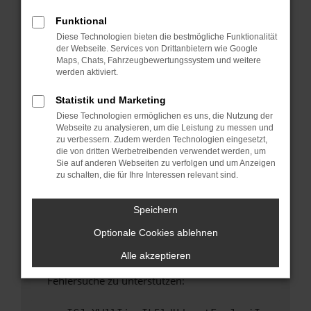
anderen Browser oder in einem privaten
Fenster?
Funktional
Diese Technologien bieten die bestmögliche Funktionalität
Starte dein Gerät neu.
der Webseite. Services von Drittanbietern wie Google
Das kann manchmal helfen, vorübergehende
Maps, Chats, Fahrzeugbewertungssystem und weitere
Probleme zu beheben.
werden aktiviert.
Stelle sicher, dass dein Browser und dein
Statistik und Marketing
Betriebssystem auf dem neuesten Stand
Diese Technologien ermöglichen es uns, die Nutzung der
sind.
Webseite zu analysieren, um die Leistung zu messen und
Veraltete Software birgt nicht nur ein
zu verbessern. Zudem werden Technologien eingesetzt,
Sicherheitsrisiko, sondern kann auch dazu
die von dritten Werbetreibenden verwendet werden, um
Sie auf anderen Webseiten zu verfolgen und um Anzeigen
führen, dass bestimmte Funktionen nicht mehr
zu schalten, die für Ihre Interessen relevant sind.
unterstützt werden.
Wende dich an den Webseitenbetreiber.
Speichern
Wenn du alle oben genannten Schritte versucht
Optionale Cookies ablehnen
hast, kontaktiere uns bitte. Wir werden
versuchen, das Problem zu beheben. Du kannst
Alle akzeptieren
uns diesen Text schicken, um uns bei der
Fehlersuche zu unterstützen: