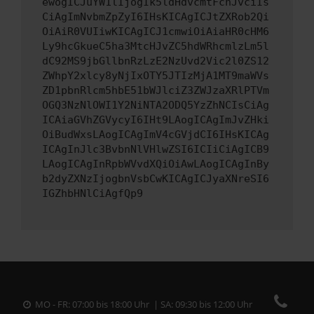
ewogICJuYW1lIjogIk5ldHdvcmtFcnJvciIs
CiAgImNvbmZpZyI6IHsKICAgICJtZXRob2Qi
OiAiR0VUIiwKICAgICJ1cmwiOiAiaHR0cHM6
Ly9hcGkueC5ha3MtcHJvZC5hdWRhcmlzLm5l
dC92MS9jbGllbnRzLzE2NzUvd2Vic2l0ZS12
ZWhpY2xlcy8yNjIxOTY5JTIzMjA1MT9maWVs
ZD1pbnRlcm5hbE51bWJlciZ3ZWJzaXRlPTVm
OGQ3NzNlOWI1Y2NiNTA2ODQ5YzZhNCIsCiAg
ICAiaGVhZGVycyI6IHt9LAogICAgImJvZHki
OiBudWxsLAogICAgImV4cGVjdCI6IHsKICAg
ICAgInJlc3BvbnNlVHlwZSI6ICIiCiAgICB9
LAogICAgInRpbWVvdXQiOiAwLAogICAgInBy
b2dyZXNzIjogbnVsbCwKICAgICJyaXNreSI6
IGZhbHNlCiAgfQp9
MO - FR: 07:00 bis 18:00 Uhr | SA: 09:30 bis 12:00 Uhr