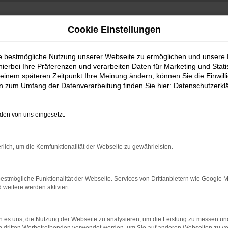
Cookie Einstellungen
ie bestmögliche Nutzung unserer Webseite zu ermöglichen und unsere
hierbei Ihre Präferenzen und verarbeiten Daten für Marketing und Stati
einem späteren Zeitpunkt Ihre Meinung ändern, können Sie die Einwillig
en zum Umfang der Datenverarbeitung finden Sie hier:
Datenschutzerkl
en von uns eingesetzt:
indung.
rlich, um die Kernfunktionalität der Webseite zu gewährleisten.
hine?
aden bestimmter Seiten verhindern. Funktioniert die Seite in e
estmögliche Funktionalität der Webseite. Services von Drittanbietern wie Google 
eitere werden aktiviert.
 zu beheben.
bssystem auf dem neuesten Stand sind.
 es uns, die Nutzung der Webseite zu analysieren, um die Leistung zu messen u