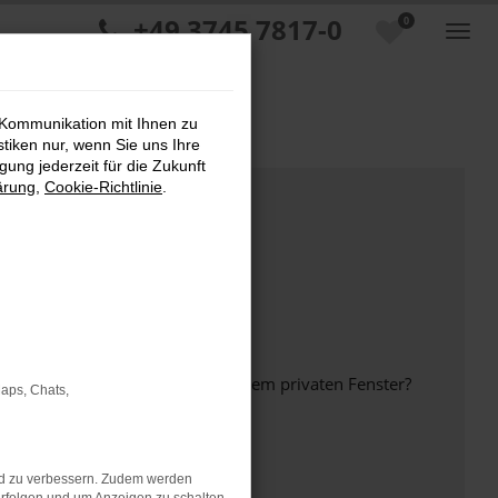
+49 3745 7817-0
0
 Kommunikation mit Ihnen zu
stiken nur, wenn Sie uns Ihre
ung jederzeit für die Zukunft
ärung
,
Cookie-Richtlinie
.
inem anderen Browser oder in einem privaten Fenster?
Maps, Chats,
nd zu verbessern. Zudem werden