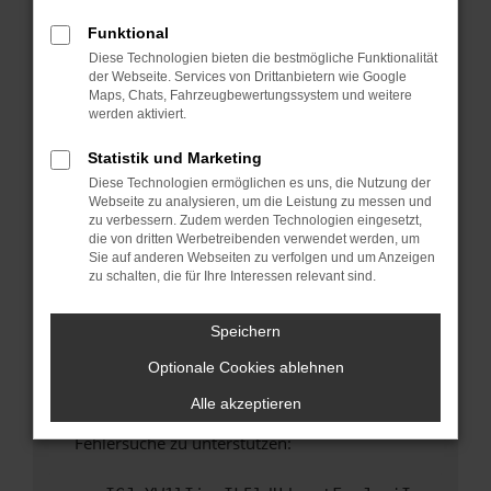
anderen Browser oder in einem privaten
Fenster?
Funktional
Diese Technologien bieten die bestmögliche Funktionalität
Starte dein Gerät neu.
der Webseite. Services von Drittanbietern wie Google
Das kann manchmal helfen, vorübergehende
Maps, Chats, Fahrzeugbewertungssystem und weitere
Probleme zu beheben.
werden aktiviert.
Stelle sicher, dass dein Browser und dein
Statistik und Marketing
Betriebssystem auf dem neuesten Stand
Diese Technologien ermöglichen es uns, die Nutzung der
sind.
Webseite zu analysieren, um die Leistung zu messen und
Veraltete Software birgt nicht nur ein
zu verbessern. Zudem werden Technologien eingesetzt,
Sicherheitsrisiko, sondern kann auch dazu
die von dritten Werbetreibenden verwendet werden, um
Sie auf anderen Webseiten zu verfolgen und um Anzeigen
führen, dass bestimmte Funktionen nicht mehr
zu schalten, die für Ihre Interessen relevant sind.
unterstützt werden.
Wende dich an den Webseitenbetreiber.
Speichern
Wenn du alle oben genannten Schritte versucht
Optionale Cookies ablehnen
hast, kontaktiere uns bitte. Wir werden
versuchen, das Problem zu beheben. Du kannst
Alle akzeptieren
uns diesen Text schicken, um uns bei der
Fehlersuche zu unterstützen: