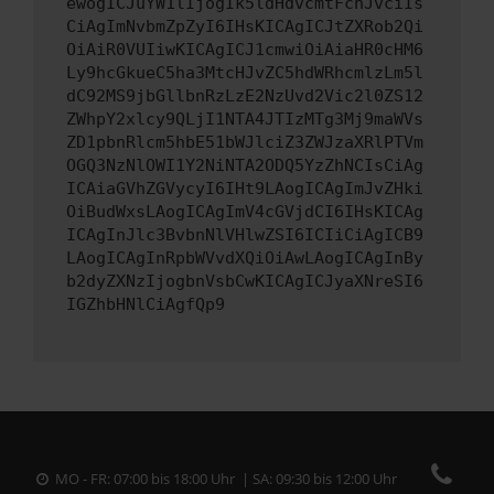
ewogICJuYW1lIjogIk5ldHdvcmtFcnJvciIs
CiAgImNvbmZpZyI6IHsKICAgICJtZXRob2Qi
OiAiR0VUIiwKICAgICJ1cmwiOiAiaHR0cHM6
Ly9hcGkueC5ha3MtcHJvZC5hdWRhcmlzLm5l
dC92MS9jbGllbnRzLzE2NzUvd2Vic2l0ZS12
ZWhpY2xlcy9QLjI1NTA4JTIzMTg3Mj9maWVs
ZD1pbnRlcm5hbE51bWJlciZ3ZWJzaXRlPTVm
OGQ3NzNlOWI1Y2NiNTA2ODQ5YzZhNCIsCiAg
ICAiaGVhZGVycyI6IHt9LAogICAgImJvZHki
OiBudWxsLAogICAgImV4cGVjdCI6IHsKICAg
ICAgInJlc3BvbnNlVHlwZSI6ICIiCiAgICB9
LAogICAgInRpbWVvdXQiOiAwLAogICAgInBy
b2dyZXNzIjogbnVsbCwKICAgICJyaXNreSI6
IGZhbHNlCiAgfQp9
MO - FR: 07:00 bis 18:00 Uhr | SA: 09:30 bis 12:00 Uhr