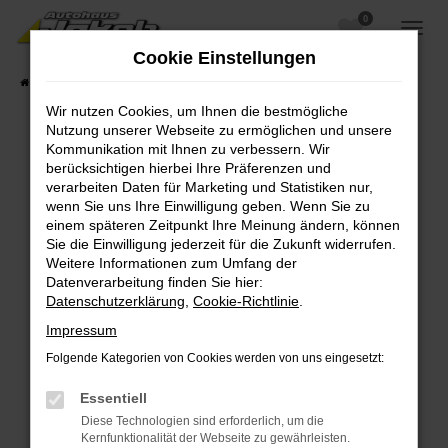
0
Zum
Hauptinhalt
Cookie Einstellungen
springen
Startseite
Fahrzeugangebote
Fahrzeugsuche
Wir nutzen Cookies, um Ihnen die bestmögliche
Nutzung unserer Webseite zu ermöglichen und unsere
Kommunikation mit Ihnen zu verbessern. Wir
berücksichtigen hierbei Ihre Präferenzen und
Fehler: Network Error
verarbeiten Daten für Marketing und Statistiken nur,
wenn Sie uns Ihre Einwilligung geben. Wenn Sie zu
Beim Laden ist ein Fehler aufgetreten.
einem späteren Zeitpunkt Ihre Meinung ändern, können
Hier sind ein paar Tipps, die dir helfen können:
Sie die Einwilligung jederzeit für die Zukunft widerrufen.
Weitere Informationen zum Umfang der
Überprüfe deine Firewall und deine
Datenverarbeitung finden Sie hier:
Internetverbindung.
Datenschutzerklärung
,
Cookie-Richtlinie
.
Laden andere Webseiten, zum Beispiel deine
Impressum
Suchmaschine?
Folgende Kategorien von Cookies werden von uns eingesetzt:
Prüfe deine Browsererweiterungen.
Manche Erweiterungen, wie Werbeblocker,
Essentiell
können das Laden bestimmter Seiten
Diese Technologien sind erforderlich, um die
verhindern. Funktioniert die Seite in einem
Kernfunktionalität der Webseite zu gewährleisten.