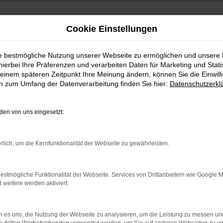
Cookie Einstellungen
ie bestmögliche Nutzung unserer Webseite zu ermöglichen und unsere
hierbei Ihre Präferenzen und verarbeiten Daten für Marketing und Stati
einem späteren Zeitpunkt Ihre Meinung ändern, können Sie die Einwillig
en zum Umfang der Datenverarbeitung finden Sie hier:
Datenschutzerkl
en von uns eingesetzt:
indung.
rlich, um die Kernfunktionalität der Webseite zu gewährleisten.
hine?
aden bestimmter Seiten verhindern. Funktioniert die Seite in e
estmögliche Funktionalität der Webseite. Services von Drittanbietern wie Google 
eitere werden aktiviert.
 zu beheben.
bssystem auf dem neuesten Stand sind.
 es uns, die Nutzung der Webseite zu analysieren, um die Leistung zu messen u