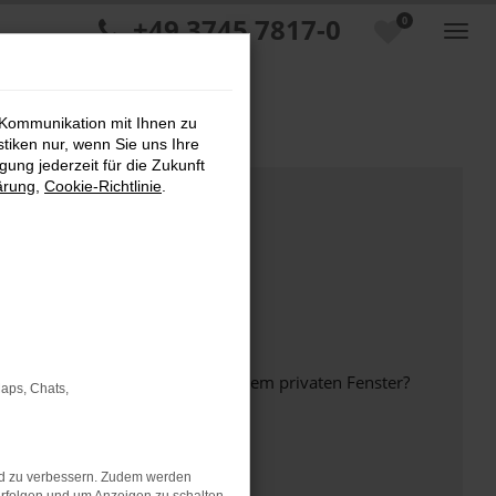
+49 3745 7817-0
0
 Kommunikation mit Ihnen zu
stiken nur, wenn Sie uns Ihre
ung jederzeit für die Zukunft
ärung
,
Cookie-Richtlinie
.
inem anderen Browser oder in einem privaten Fenster?
Maps, Chats,
nd zu verbessern. Zudem werden