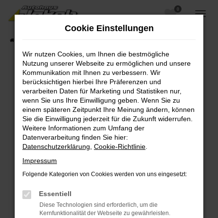
0
Zum
Hauptinhalt
Cookie Einstellungen
springen
Startseite
Fahrzeugangebote
Fahrzeugsuche
Wir nutzen Cookies, um Ihnen die bestmögliche
Nutzung unserer Webseite zu ermöglichen und unsere
Kommunikation mit Ihnen zu verbessern. Wir
berücksichtigen hierbei Ihre Präferenzen und
Fehler: Network Error
verarbeiten Daten für Marketing und Statistiken nur,
wenn Sie uns Ihre Einwilligung geben. Wenn Sie zu
Beim Laden ist ein Fehler aufgetreten.
einem späteren Zeitpunkt Ihre Meinung ändern, können
Hier sind ein paar Tipps, die dir helfen können:
Sie die Einwilligung jederzeit für die Zukunft widerrufen.
Weitere Informationen zum Umfang der
Überprüfe deine Firewall und deine
Datenverarbeitung finden Sie hier:
Internetverbindung.
Datenschutzerklärung
,
Cookie-Richtlinie
.
Laden andere Webseiten, zum Beispiel deine
Impressum
Suchmaschine?
Folgende Kategorien von Cookies werden von uns eingesetzt:
Prüfe deine Browsererweiterungen.
Manche Erweiterungen, wie Werbeblocker,
Essentiell
können das Laden bestimmter Seiten
Diese Technologien sind erforderlich, um die
verhindern. Funktioniert die Seite in einem
Kernfunktionalität der Webseite zu gewährleisten.