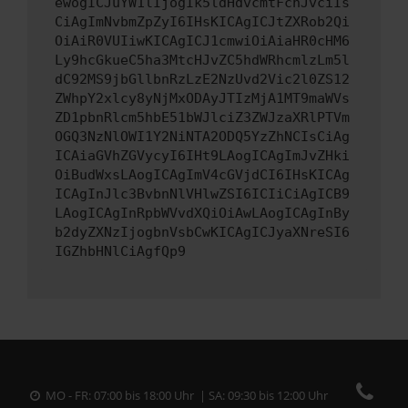
ewogICJuYW1lIjogIk5ldHdvcmtFcnJvciIs
CiAgImNvbmZpZyI6IHsKICAgICJtZXRob2Qi
OiAiR0VUIiwKICAgICJ1cmwiOiAiaHR0cHM6
Ly9hcGkueC5ha3MtcHJvZC5hdWRhcmlzLm5l
dC92MS9jbGllbnRzLzE2NzUvd2Vic2l0ZS12
ZWhpY2xlcy8yNjMxODAyJTIzMjA1MT9maWVs
ZD1pbnRlcm5hbE51bWJlciZ3ZWJzaXRlPTVm
OGQ3NzNlOWI1Y2NiNTA2ODQ5YzZhNCIsCiAg
ICAiaGVhZGVycyI6IHt9LAogICAgImJvZHki
OiBudWxsLAogICAgImV4cGVjdCI6IHsKICAg
ICAgInJlc3BvbnNlVHlwZSI6ICIiCiAgICB9
LAogICAgInRpbWVvdXQiOiAwLAogICAgInBy
b2dyZXNzIjogbnVsbCwKICAgICJyaXNreSI6
IGZhbHNlCiAgfQp9
MO - FR: 07:00 bis 18:00 Uhr | SA: 09:30 bis 12:00 Uhr