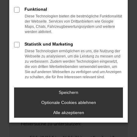
anderen Browser oder in einem privaten
Fenster?
Funktional
Diese Technologien bieten die bestmögliche Funktionalität
Starte dein Gerät neu.
der Webseite. Services von Drittanbietern wie Google
Das kann manchmal helfen, vorübergehende
Maps, Chats, Fahrzeugbewertungssystem und weitere
Probleme zu beheben.
werden aktiviert.
Stelle sicher, dass dein Browser und dein
Statistik und Marketing
Betriebssystem auf dem neuesten Stand
Diese Technologien ermöglichen es uns, die Nutzung der
sind.
Webseite zu analysieren, um die Leistung zu messen und
Veraltete Software birgt nicht nur ein
zu verbessern. Zudem werden Technologien eingesetzt,
Sicherheitsrisiko, sondern kann auch dazu
die von dritten Werbetreibenden verwendet werden, um
Sie auf anderen Webseiten zu verfolgen und um Anzeigen
führen, dass bestimmte Funktionen nicht mehr
zu schalten, die für Ihre Interessen relevant sind.
unterstützt werden.
Wende dich an den Webseitenbetreiber.
Speichern
Wenn du alle oben genannten Schritte versucht
Optionale Cookies ablehnen
hast, kontaktiere uns bitte. Wir werden
versuchen, das Problem zu beheben. Du kannst
Alle akzeptieren
uns diesen Text schicken, um uns bei der
Fehlersuche zu unterstützen: