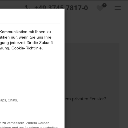
+49 3745 7817-0
0
 Kommunikation mit Ihnen zu
stiken nur, wenn Sie uns Ihre
ung jederzeit für die Zukunft
ärung
,
Cookie-Richtlinie
.
inem anderen Browser oder in einem privaten Fenster?
Maps, Chats,
nd zu verbessern. Zudem werden