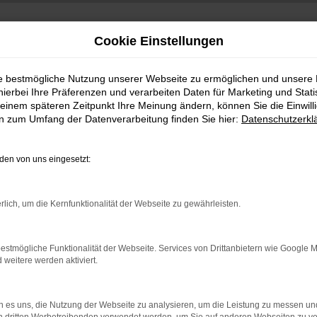
Cookie Einstellungen
ie bestmögliche Nutzung unserer Webseite zu ermöglichen und unsere
hierbei Ihre Präferenzen und verarbeiten Daten für Marketing und Stati
einem späteren Zeitpunkt Ihre Meinung ändern, können Sie die Einwillig
en zum Umfang der Datenverarbeitung finden Sie hier:
Datenschutzerkl
en von uns eingesetzt:
indung.
rlich, um die Kernfunktionalität der Webseite zu gewährleisten.
hine?
aden bestimmter Seiten verhindern. Funktioniert die Seite in e
estmögliche Funktionalität der Webseite. Services von Drittanbietern wie Google 
eitere werden aktiviert.
 zu beheben.
bssystem auf dem neuesten Stand sind.
 es uns, die Nutzung der Webseite zu analysieren, um die Leistung zu messen u