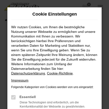
0
Zum
Hauptinhalt
Cookie Einstellungen
springen
Startseite
Fahrzeugangebote
Fahrzeugsuche
Wir nutzen Cookies, um Ihnen die bestmögliche
Nutzung unserer Webseite zu ermöglichen und unsere
Kommunikation mit Ihnen zu verbessern. Wir
berücksichtigen hierbei Ihre Präferenzen und
Fehler: Network Error
verarbeiten Daten für Marketing und Statistiken nur,
wenn Sie uns Ihre Einwilligung geben. Wenn Sie zu
Beim Laden ist ein Fehler aufgetreten.
einem späteren Zeitpunkt Ihre Meinung ändern, können
Hier sind ein paar Tipps, die dir helfen können:
Sie die Einwilligung jederzeit für die Zukunft widerrufen.
Weitere Informationen zum Umfang der
Überprüfe deine Firewall und deine
Datenverarbeitung finden Sie hier:
Internetverbindung.
Datenschutzerklärung
,
Cookie-Richtlinie
.
Laden andere Webseiten, zum Beispiel deine
Impressum
Suchmaschine?
Folgende Kategorien von Cookies werden von uns eingesetzt:
Prüfe deine Browsererweiterungen.
Manche Erweiterungen, wie Werbeblocker,
Essentiell
können das Laden bestimmter Seiten
Diese Technologien sind erforderlich, um die
verhindern. Funktioniert die Seite in einem
Kernfunktionalität der Webseite zu gewährleisten.