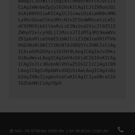
ewogICJuYW1lIjogIk5ldHdvcmtFcnJvciIs
CiAgImNvbmZpZyI6IHsKICAgICJtZXRob2Qi
OiAiR0VUIiwKICAgICJ1cmwiOiAiaHR0cHM6
Ly9hcGkueC5ha3MtcHJvZC5hdWRhcmlzLm5l
dC92MS9jbGllbnRzLzE2NzUvd2Vic2l0ZS12
ZWhpY2xlcy9QLjI1MzczJTIzMTg3Mj9maWVs
ZD1pbnRlcm5hbE51bWJlciZ3ZWJzaXRlPTVm
OGQ3NzNlOWI1Y2NiNTA2ODQ5YzZhNCIsCiAg
ICAiaGVhZGVycyI6IHt9LAogICAgImJvZHki
OiBudWxsLAogICAgImV4cGVjdCI6IHsKICAg
ICAgInJlc3BvbnNlVHlwZSI6ICIiCiAgICB9
LAogICAgInRpbWVvdXQiOiAwLAogICAgInBy
b2dyZXNzIjogbnVsbCwKICAgICJyaXNreSI6
IGZhbHNlCiAgfQp9
MO - FR: 07:00 bis 18:00 Uhr | SA: 09:30 bis 12:00 Uhr