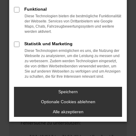
anderen Browser oder in einem privaten
Fenster?
Funktional
Diese Technologien bieten die bestmögliche Funktionalität
Starte dein Gerät neu.
der Webseite. Services von Drittanbietern wie Google
Das kann manchmal helfen, vorübergehende
Maps, Chats, Fahrzeugbewertungssystem und weitere
Probleme zu beheben.
werden aktiviert.
Stelle sicher, dass dein Browser und dein
Statistik und Marketing
Betriebssystem auf dem neuesten Stand
Diese Technologien ermöglichen es uns, die Nutzung der
sind.
Webseite zu analysieren, um die Leistung zu messen und
Veraltete Software birgt nicht nur ein
zu verbessern. Zudem werden Technologien eingesetzt,
Sicherheitsrisiko, sondern kann auch dazu
die von dritten Werbetreibenden verwendet werden, um
Sie auf anderen Webseiten zu verfolgen und um Anzeigen
führen, dass bestimmte Funktionen nicht mehr
zu schalten, die für Ihre Interessen relevant sind.
unterstützt werden.
Wende dich an den Webseitenbetreiber.
Speichern
Wenn du alle oben genannten Schritte versucht
Optionale Cookies ablehnen
hast, kontaktiere uns bitte. Wir werden
versuchen, das Problem zu beheben. Du kannst
Alle akzeptieren
uns diesen Text schicken, um uns bei der
Fehlersuche zu unterstützen: