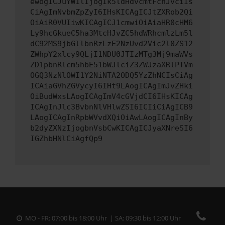
ewogICJuYW1lIjogIk5ldHdvcmtFcnJvciIs
CiAgImNvbmZpZyI6IHsKICAgICJtZXRob2Qi
OiAiR0VUIiwKICAgICJ1cmwiOiAiaHR0cHM6
Ly9hcGkueC5ha3MtcHJvZC5hdWRhcmlzLm5l
dC92MS9jbGllbnRzLzE2NzUvd2Vic2l0ZS12
ZWhpY2xlcy9QLjI1NDU0JTIzMTg3Mj9maWVs
ZD1pbnRlcm5hbE51bWJlciZ3ZWJzaXRlPTVm
OGQ3NzNlOWI1Y2NiNTA2ODQ5YzZhNCIsCiAg
ICAiaGVhZGVycyI6IHt9LAogICAgImJvZHki
OiBudWxsLAogICAgImV4cGVjdCI6IHsKICAg
ICAgInJlc3BvbnNlVHlwZSI6ICIiCiAgICB9
LAogICAgInRpbWVvdXQiOiAwLAogICAgInBy
b2dyZXNzIjogbnVsbCwKICAgICJyaXNreSI6
IGZhbHNlCiAgfQp9
MO - FR: 07:00 bis 18:00 Uhr | SA: 09:30 bis 12:00 Uhr