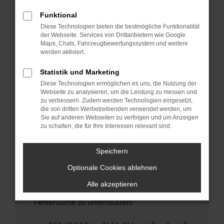
anderen Browser oder in einem privaten
Fenster?
Funktional
Diese Technologien bieten die bestmögliche Funktionalität
Starte dein Gerät neu.
der Webseite. Services von Drittanbietern wie Google
Das kann manchmal helfen, vorübergehende
Maps, Chats, Fahrzeugbewertungssystem und weitere
Probleme zu beheben.
werden aktiviert.
Stelle sicher, dass dein Browser und dein
Statistik und Marketing
Betriebssystem auf dem neuesten Stand
Diese Technologien ermöglichen es uns, die Nutzung der
sind.
Webseite zu analysieren, um die Leistung zu messen und
Veraltete Software birgt nicht nur ein
zu verbessern. Zudem werden Technologien eingesetzt,
Sicherheitsrisiko, sondern kann auch dazu
die von dritten Werbetreibenden verwendet werden, um
Sie auf anderen Webseiten zu verfolgen und um Anzeigen
führen, dass bestimmte Funktionen nicht mehr
zu schalten, die für Ihre Interessen relevant sind.
unterstützt werden.
Wende dich an den Webseitenbetreiber.
Speichern
Wenn du alle oben genannten Schritte versucht
Optionale Cookies ablehnen
hast, kontaktiere uns bitte. Wir werden
versuchen, das Problem zu beheben. Du kannst
Alle akzeptieren
uns diesen Text schicken, um uns bei der
Fehlersuche zu unterstützen: