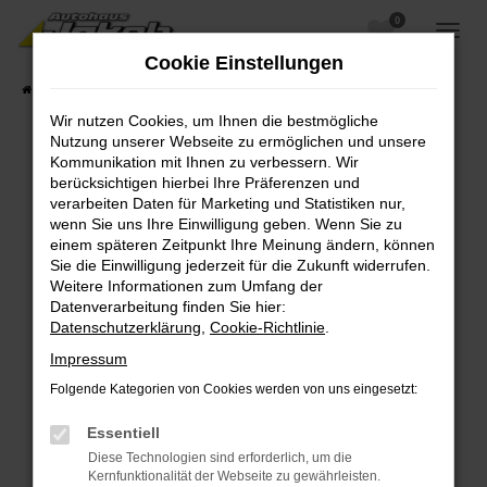
0
Zum
Hauptinhalt
Cookie Einstellungen
springen
Startseite
Fahrzeugangebote
Fahrzeugsuche
Wir nutzen Cookies, um Ihnen die bestmögliche
Nutzung unserer Webseite zu ermöglichen und unsere
Kommunikation mit Ihnen zu verbessern. Wir
berücksichtigen hierbei Ihre Präferenzen und
Fehler: Network Error
verarbeiten Daten für Marketing und Statistiken nur,
wenn Sie uns Ihre Einwilligung geben. Wenn Sie zu
Beim Laden ist ein Fehler aufgetreten.
einem späteren Zeitpunkt Ihre Meinung ändern, können
Hier sind ein paar Tipps, die dir helfen können:
Sie die Einwilligung jederzeit für die Zukunft widerrufen.
Weitere Informationen zum Umfang der
Überprüfe deine Firewall und deine
Datenverarbeitung finden Sie hier:
Internetverbindung.
Datenschutzerklärung
,
Cookie-Richtlinie
.
Laden andere Webseiten, zum Beispiel deine
Impressum
Suchmaschine?
Folgende Kategorien von Cookies werden von uns eingesetzt:
Prüfe deine Browsererweiterungen.
Manche Erweiterungen, wie Werbeblocker,
Essentiell
können das Laden bestimmter Seiten
Diese Technologien sind erforderlich, um die
verhindern. Funktioniert die Seite in einem
Kernfunktionalität der Webseite zu gewährleisten.