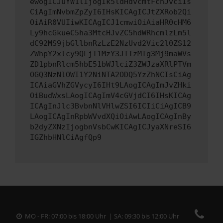
ewogICJuYW1lIjogIk5ldHdvcmtFcnJvciIs
CiAgImNvbmZpZyI6IHsKICAgICJtZXRob2Qi
OiAiR0VUIiwKICAgICJ1cmwiOiAiaHR0cHM6
Ly9hcGkueC5ha3MtcHJvZC5hdWRhcmlzLm5l
dC92MS9jbGllbnRzLzE2NzUvd2Vic2l0ZS12
ZWhpY2xlcy9QLjI1MzY3JTIzMTg3Mj9maWVs
ZD1pbnRlcm5hbE51bWJlciZ3ZWJzaXRlPTVm
OGQ3NzNlOWI1Y2NiNTA2ODQ5YzZhNCIsCiAg
ICAiaGVhZGVycyI6IHt9LAogICAgImJvZHki
OiBudWxsLAogICAgImV4cGVjdCI6IHsKICAg
ICAgInJlc3BvbnNlVHlwZSI6ICIiCiAgICB9
LAogICAgInRpbWVvdXQiOiAwLAogICAgInBy
b2dyZXNzIjogbnVsbCwKICAgICJyaXNreSI6
IGZhbHNlCiAgfQp9
MO - FR: 07:00 bis 18:00 Uhr | SA: 09:30 bis 12:00 Uhr