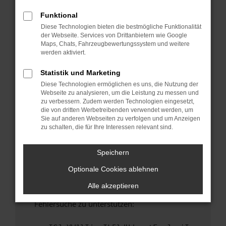
anderen Browser oder in einem privaten
Fenster?
Funktional
Diese Technologien bieten die bestmögliche Funktionalität
Starte dein Gerät neu.
der Webseite. Services von Drittanbietern wie Google
Das kann manchmal helfen, vorübergehende
Maps, Chats, Fahrzeugbewertungssystem und weitere
Probleme zu beheben.
werden aktiviert.
Stelle sicher, dass dein Browser und dein
Statistik und Marketing
Betriebssystem auf dem neuesten Stand
Diese Technologien ermöglichen es uns, die Nutzung der
sind.
Webseite zu analysieren, um die Leistung zu messen und
Veraltete Software birgt nicht nur ein
zu verbessern. Zudem werden Technologien eingesetzt,
Sicherheitsrisiko, sondern kann auch dazu
die von dritten Werbetreibenden verwendet werden, um
Sie auf anderen Webseiten zu verfolgen und um Anzeigen
führen, dass bestimmte Funktionen nicht mehr
zu schalten, die für Ihre Interessen relevant sind.
unterstützt werden.
Wende dich an den Webseitenbetreiber.
Speichern
Wenn du alle oben genannten Schritte versucht
Optionale Cookies ablehnen
hast, kontaktiere uns bitte. Wir werden
versuchen, das Problem zu beheben. Du kannst
Alle akzeptieren
uns diesen Text schicken, um uns bei der
Fehlersuche zu unterstützen: