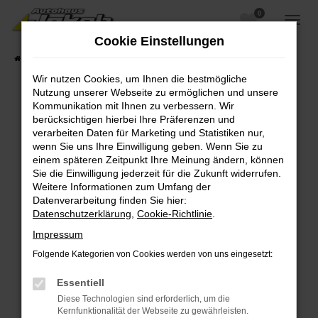
0
Zum
Hauptinhalt
Cookie Einstellungen
springen
Startseite
Fahrzeugangebote
Fahrzeugsuche
Wir nutzen Cookies, um Ihnen die bestmögliche
Nutzung unserer Webseite zu ermöglichen und unsere
Kommunikation mit Ihnen zu verbessern. Wir
berücksichtigen hierbei Ihre Präferenzen und
Fehler: Network Error
verarbeiten Daten für Marketing und Statistiken nur,
wenn Sie uns Ihre Einwilligung geben. Wenn Sie zu
Beim Laden ist ein Fehler aufgetreten.
einem späteren Zeitpunkt Ihre Meinung ändern, können
Hier sind ein paar Tipps, die dir helfen können:
Sie die Einwilligung jederzeit für die Zukunft widerrufen.
Weitere Informationen zum Umfang der
Überprüfe deine Firewall und deine
Datenverarbeitung finden Sie hier:
Internetverbindung.
Datenschutzerklärung
,
Cookie-Richtlinie
.
Laden andere Webseiten, zum Beispiel deine
Impressum
Suchmaschine?
Folgende Kategorien von Cookies werden von uns eingesetzt:
Prüfe deine Browsererweiterungen.
Manche Erweiterungen, wie Werbeblocker,
Essentiell
können das Laden bestimmter Seiten
Diese Technologien sind erforderlich, um die
verhindern. Funktioniert die Seite in einem
Kernfunktionalität der Webseite zu gewährleisten.