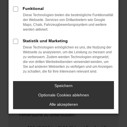
anderen Browser oder in einem privaten
Fenster?
Funktional
Diese Technologien bieten die bestmögliche Funktionalität
Starte dein Gerät neu.
der Webseite. Services von Drittanbietern wie Google
Das kann manchmal helfen, vorübergehende
Maps, Chats, Fahrzeugbewertungssystem und weitere
Probleme zu beheben.
werden aktiviert.
Stelle sicher, dass dein Browser und dein
Statistik und Marketing
Betriebssystem auf dem neuesten Stand
Diese Technologien ermöglichen es uns, die Nutzung der
sind.
Webseite zu analysieren, um die Leistung zu messen und
Veraltete Software birgt nicht nur ein
zu verbessern. Zudem werden Technologien eingesetzt,
Sicherheitsrisiko, sondern kann auch dazu
die von dritten Werbetreibenden verwendet werden, um
Sie auf anderen Webseiten zu verfolgen und um Anzeigen
führen, dass bestimmte Funktionen nicht mehr
zu schalten, die für Ihre Interessen relevant sind.
unterstützt werden.
Wende dich an den Webseitenbetreiber.
Speichern
Wenn du alle oben genannten Schritte versucht
Optionale Cookies ablehnen
hast, kontaktiere uns bitte. Wir werden
versuchen, das Problem zu beheben. Du kannst
Alle akzeptieren
uns diesen Text schicken, um uns bei der
Fehlersuche zu unterstützen: