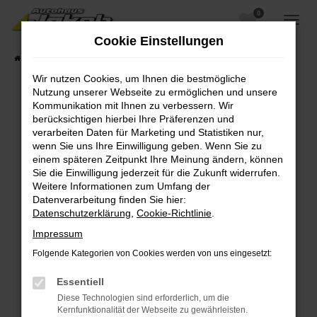
0
Zum
Hauptinhalt
Cookie Einstellungen
springen
Startseite
Fahrzeugangebote
Fahrzeugsuche
Wir nutzen Cookies, um Ihnen die bestmögliche
Nutzung unserer Webseite zu ermöglichen und unsere
Kommunikation mit Ihnen zu verbessern. Wir
berücksichtigen hierbei Ihre Präferenzen und
Fehler: Network Error
verarbeiten Daten für Marketing und Statistiken nur,
wenn Sie uns Ihre Einwilligung geben. Wenn Sie zu
Beim Laden ist ein Fehler aufgetreten.
einem späteren Zeitpunkt Ihre Meinung ändern, können
Hier sind ein paar Tipps, die dir helfen können:
Sie die Einwilligung jederzeit für die Zukunft widerrufen.
Weitere Informationen zum Umfang der
Überprüfe deine Firewall und deine
Datenverarbeitung finden Sie hier:
Internetverbindung.
Datenschutzerklärung
,
Cookie-Richtlinie
.
Laden andere Webseiten, zum Beispiel deine
Impressum
Suchmaschine?
Folgende Kategorien von Cookies werden von uns eingesetzt:
Prüfe deine Browsererweiterungen.
Manche Erweiterungen, wie Werbeblocker,
Essentiell
können das Laden bestimmter Seiten
Diese Technologien sind erforderlich, um die
verhindern. Funktioniert die Seite in einem
Kernfunktionalität der Webseite zu gewährleisten.