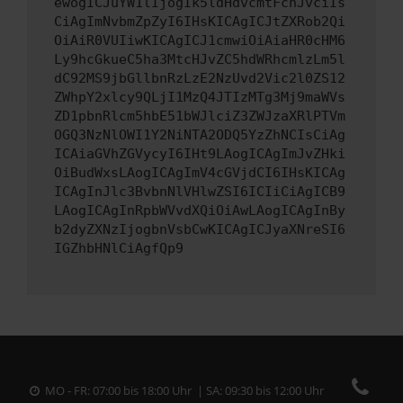
ewogICJuYW1lIjogIk5ldHdvcmtFcnJvciIs
CiAgImNvbmZpZyI6IHsKICAgICJtZXRob2Qi
OiAiR0VUIiwKICAgICJ1cmwiOiAiaHR0cHM6
Ly9hcGkueC5ha3MtcHJvZC5hdWRhcmlzLm5l
dC92MS9jbGllbnRzLzE2NzUvd2Vic2l0ZS12
ZWhpY2xlcy9QLjI1MzQ4JTIzMTg3Mj9maWVs
ZD1pbnRlcm5hbE51bWJlciZ3ZWJzaXRlPTVm
OGQ3NzNlOWI1Y2NiNTA2ODQ5YzZhNCIsCiAg
ICAiaGVhZGVycyI6IHt9LAogICAgImJvZHki
OiBudWxsLAogICAgImV4cGVjdCI6IHsKICAg
ICAgInJlc3BvbnNlVHlwZSI6ICIiCiAgICB9
LAogICAgInRpbWVvdXQiOiAwLAogICAgInBy
b2dyZXNzIjogbnVsbCwKICAgICJyaXNreSI6
IGZhbHNlCiAgfQp9
MO - FR: 07:00 bis 18:00 Uhr | SA: 09:30 bis 12:00 Uhr