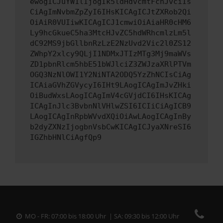
ewogICJuYW1lIjogIk5ldHdvcmtFcnJvciIs
CiAgImNvbmZpZyI6IHsKICAgICJtZXRob2Qi
OiAiR0VUIiwKICAgICJ1cmwiOiAiaHR0cHM6
Ly9hcGkueC5ha3MtcHJvZC5hdWRhcmlzLm5l
dC92MS9jbGllbnRzLzE2NzUvd2Vic2l0ZS12
ZWhpY2xlcy9QLjI1NDMxJTIzMTg3Mj9maWVs
ZD1pbnRlcm5hbE51bWJlciZ3ZWJzaXRlPTVm
OGQ3NzNlOWI1Y2NiNTA2ODQ5YzZhNCIsCiAg
ICAiaGVhZGVycyI6IHt9LAogICAgImJvZHki
OiBudWxsLAogICAgImV4cGVjdCI6IHsKICAg
ICAgInJlc3BvbnNlVHlwZSI6ICIiCiAgICB9
LAogICAgInRpbWVvdXQiOiAwLAogICAgInBy
b2dyZXNzIjogbnVsbCwKICAgICJyaXNreSI6
IGZhbHNlCiAgfQp9
MO - FR: 07:00 bis 18:00 Uhr | SA: 09:30 bis 12:00 Uhr