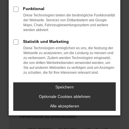
anderen Browser oder in einem privaten
Fenster?
Funktional
Diese Technologien bieten die bestmögliche Funktionalität
Starte dein Gerät neu.
der Webseite. Services von Drittanbietern wie Google
Das kann manchmal helfen, vorübergehende
Maps, Chats, Fahrzeugbewertungssystem und weitere
Probleme zu beheben.
werden aktiviert.
Stelle sicher, dass dein Browser und dein
Statistik und Marketing
Betriebssystem auf dem neuesten Stand
Diese Technologien ermöglichen es uns, die Nutzung der
sind.
Webseite zu analysieren, um die Leistung zu messen und
Veraltete Software birgt nicht nur ein
zu verbessern. Zudem werden Technologien eingesetzt,
Sicherheitsrisiko, sondern kann auch dazu
die von dritten Werbetreibenden verwendet werden, um
Sie auf anderen Webseiten zu verfolgen und um Anzeigen
führen, dass bestimmte Funktionen nicht mehr
zu schalten, die für Ihre Interessen relevant sind.
unterstützt werden.
Wende dich an den Webseitenbetreiber.
Speichern
Wenn du alle oben genannten Schritte versucht
Optionale Cookies ablehnen
hast, kontaktiere uns bitte. Wir werden
versuchen, das Problem zu beheben. Du kannst
Alle akzeptieren
uns diesen Text schicken, um uns bei der
Fehlersuche zu unterstützen: