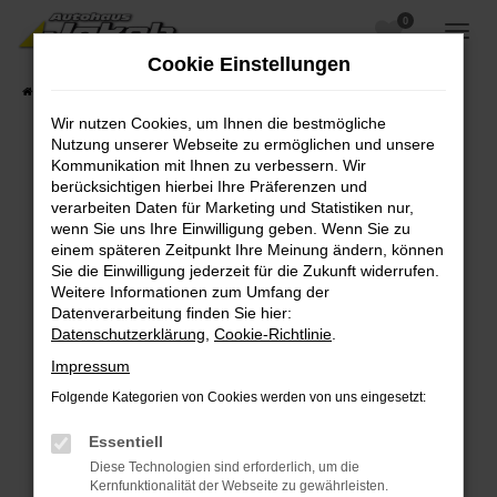
0
Zum
Hauptinhalt
Cookie Einstellungen
springen
Startseite
Fahrzeugangebote
Fahrzeugsuche
Wir nutzen Cookies, um Ihnen die bestmögliche
Nutzung unserer Webseite zu ermöglichen und unsere
Kommunikation mit Ihnen zu verbessern. Wir
berücksichtigen hierbei Ihre Präferenzen und
Fehler: Network Error
verarbeiten Daten für Marketing und Statistiken nur,
wenn Sie uns Ihre Einwilligung geben. Wenn Sie zu
Beim Laden ist ein Fehler aufgetreten.
einem späteren Zeitpunkt Ihre Meinung ändern, können
Hier sind ein paar Tipps, die dir helfen können:
Sie die Einwilligung jederzeit für die Zukunft widerrufen.
Weitere Informationen zum Umfang der
Überprüfe deine Firewall und deine
Datenverarbeitung finden Sie hier:
Internetverbindung.
Datenschutzerklärung
,
Cookie-Richtlinie
.
Laden andere Webseiten, zum Beispiel deine
Impressum
Suchmaschine?
Folgende Kategorien von Cookies werden von uns eingesetzt:
Prüfe deine Browsererweiterungen.
Manche Erweiterungen, wie Werbeblocker,
Essentiell
können das Laden bestimmter Seiten
Diese Technologien sind erforderlich, um die
verhindern. Funktioniert die Seite in einem
Kernfunktionalität der Webseite zu gewährleisten.