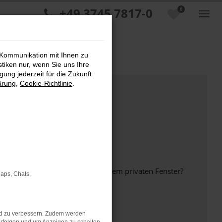
+49 3745 7817-0
0
 Kommunikation mit Ihnen zu
stiken nur, wenn Sie uns Ihre
ung jederzeit für die Zukunft
ärung
,
Cookie-Richtlinie
.
inem anderen Browser oder in einem privaten Fenster?
Maps, Chats,
nd zu verbessern. Zudem werden