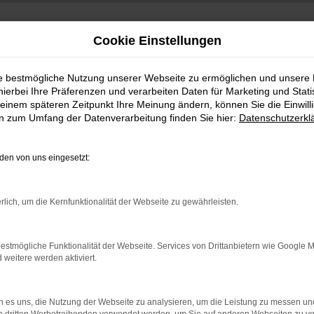
Cookie Einstellungen
ie bestmögliche Nutzung unserer Webseite zu ermöglichen und unsere
hierbei Ihre Präferenzen und verarbeiten Daten für Marketing und Stati
einem späteren Zeitpunkt Ihre Meinung ändern, können Sie die Einwillig
en zum Umfang der Datenverarbeitung finden Sie hier:
Datenschutzerkl
en von uns eingesetzt:
indung.
rlich, um die Kernfunktionalität der Webseite zu gewährleisten.
hine?
aden bestimmter Seiten verhindern. Funktioniert die Seite in e
estmögliche Funktionalität der Webseite. Services von Drittanbietern wie Google 
eitere werden aktiviert.
 zu beheben.
bssystem auf dem neuesten Stand sind.
 es uns, die Nutzung der Webseite zu analysieren, um die Leistung zu messen u