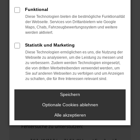
anderen Browser oder in einem privaten
Fenster?
Funktional
Diese Technologien bieten die bestmögliche Funktionalität
Starte dein Gerät neu.
der Webseite. Services von Drittanbietern wie Google
Das kann manchmal helfen, vorübergehende
Maps, Chats, Fahrzeugbewertungssystem und weitere
Probleme zu beheben.
werden aktiviert.
Stelle sicher, dass dein Browser und dein
Statistik und Marketing
Betriebssystem auf dem neuesten Stand
Diese Technologien ermöglichen es uns, die Nutzung der
sind.
Webseite zu analysieren, um die Leistung zu messen und
Veraltete Software birgt nicht nur ein
zu verbessern. Zudem werden Technologien eingesetzt,
Sicherheitsrisiko, sondern kann auch dazu
die von dritten Werbetreibenden verwendet werden, um
Sie auf anderen Webseiten zu verfolgen und um Anzeigen
führen, dass bestimmte Funktionen nicht mehr
zu schalten, die für Ihre Interessen relevant sind.
unterstützt werden.
Wende dich an den Webseitenbetreiber.
Speichern
Wenn du alle oben genannten Schritte versucht
Optionale Cookies ablehnen
hast, kontaktiere uns bitte. Wir werden
versuchen, das Problem zu beheben. Du kannst
Alle akzeptieren
uns diesen Text schicken, um uns bei der
Fehlersuche zu unterstützen: