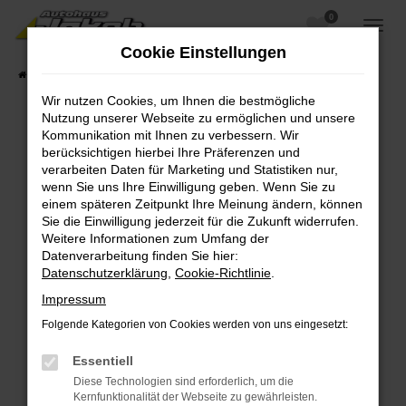
0
Zum
Hauptinhalt
Cookie Einstellungen
springen
Startseite
Fahrzeugangebote
Fahrzeugsuche
Wir nutzen Cookies, um Ihnen die bestmögliche
Nutzung unserer Webseite zu ermöglichen und unsere
Kommunikation mit Ihnen zu verbessern. Wir
berücksichtigen hierbei Ihre Präferenzen und
Fehler: Network Error
verarbeiten Daten für Marketing und Statistiken nur,
wenn Sie uns Ihre Einwilligung geben. Wenn Sie zu
Beim Laden ist ein Fehler aufgetreten.
einem späteren Zeitpunkt Ihre Meinung ändern, können
Hier sind ein paar Tipps, die dir helfen können:
Sie die Einwilligung jederzeit für die Zukunft widerrufen.
Weitere Informationen zum Umfang der
Überprüfe deine Firewall und deine
Datenverarbeitung finden Sie hier:
Internetverbindung.
Datenschutzerklärung
,
Cookie-Richtlinie
.
Laden andere Webseiten, zum Beispiel deine
Impressum
Suchmaschine?
Folgende Kategorien von Cookies werden von uns eingesetzt:
Prüfe deine Browsererweiterungen.
Manche Erweiterungen, wie Werbeblocker,
Essentiell
können das Laden bestimmter Seiten
Diese Technologien sind erforderlich, um die
verhindern. Funktioniert die Seite in einem
Kernfunktionalität der Webseite zu gewährleisten.