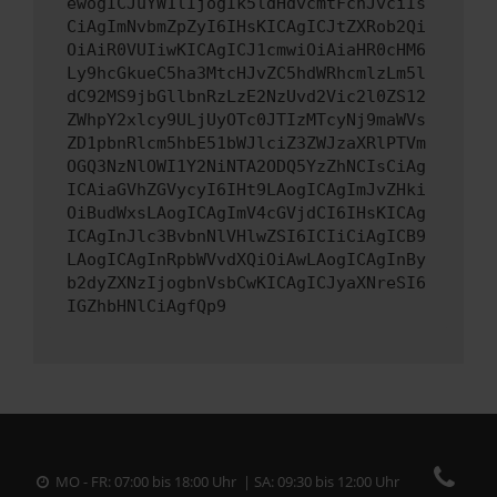
ewogICJuYW1lIjogIk5ldHdvcmtFcnJvciIs
CiAgImNvbmZpZyI6IHsKICAgICJtZXRob2Qi
OiAiR0VUIiwKICAgICJ1cmwiOiAiaHR0cHM6
Ly9hcGkueC5ha3MtcHJvZC5hdWRhcmlzLm5l
dC92MS9jbGllbnRzLzE2NzUvd2Vic2l0ZS12
ZWhpY2xlcy9ULjUyOTc0JTIzMTcyNj9maWVs
ZD1pbnRlcm5hbE51bWJlciZ3ZWJzaXRlPTVm
OGQ3NzNlOWI1Y2NiNTA2ODQ5YzZhNCIsCiAg
ICAiaGVhZGVycyI6IHt9LAogICAgImJvZHki
OiBudWxsLAogICAgImV4cGVjdCI6IHsKICAg
ICAgInJlc3BvbnNlVHlwZSI6ICIiCiAgICB9
LAogICAgInRpbWVvdXQiOiAwLAogICAgInBy
b2dyZXNzIjogbnVsbCwKICAgICJyaXNreSI6
IGZhbHNlCiAgfQp9
MO - FR: 07:00 bis 18:00 Uhr | SA: 09:30 bis 12:00 Uhr