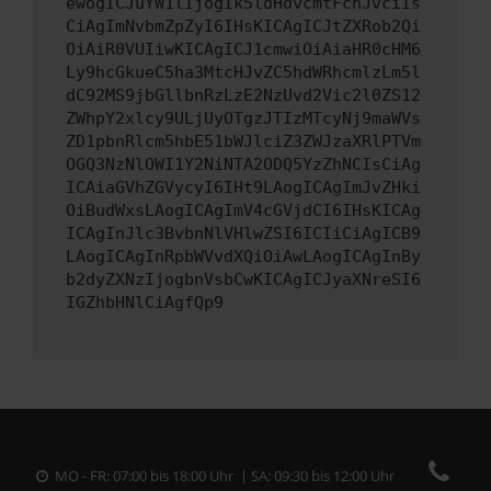
ewogICJuYW1lIjogIk5ldHdvcmtFcnJvciIs
CiAgImNvbmZpZyI6IHsKICAgICJtZXRob2Qi
OiAiR0VUIiwKICAgICJ1cmwiOiAiaHR0cHM6
Ly9hcGkueC5ha3MtcHJvZC5hdWRhcmlzLm5l
dC92MS9jbGllbnRzLzE2NzUvd2Vic2l0ZS12
ZWhpY2xlcy9ULjUyOTgzJTIzMTcyNj9maWVs
ZD1pbnRlcm5hbE51bWJlciZ3ZWJzaXRlPTVm
OGQ3NzNlOWI1Y2NiNTA2ODQ5YzZhNCIsCiAg
ICAiaGVhZGVycyI6IHt9LAogICAgImJvZHki
OiBudWxsLAogICAgImV4cGVjdCI6IHsKICAg
ICAgInJlc3BvbnNlVHlwZSI6ICIiCiAgICB9
LAogICAgInRpbWVvdXQiOiAwLAogICAgInBy
b2dyZXNzIjogbnVsbCwKICAgICJyaXNreSI6
IGZhbHNlCiAgfQp9
MO - FR: 07:00 bis 18:00 Uhr | SA: 09:30 bis 12:00 Uhr