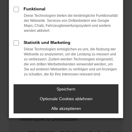
anderen Browser oder in einem privaten
Fenster?
Funktional
Diese Technologien bieten die bestmögliche Funktionalität
Starte dein Gerät neu.
der Webseite. Services von Drittanbietern wie Google
Das kann manchmal helfen, vorübergehende
Maps, Chats, Fahrzeugbewertungssystem und weitere
Probleme zu beheben.
werden aktiviert.
Stelle sicher, dass dein Browser und dein
Statistik und Marketing
Betriebssystem auf dem neuesten Stand
Diese Technologien ermöglichen es uns, die Nutzung der
sind.
Webseite zu analysieren, um die Leistung zu messen und
Veraltete Software birgt nicht nur ein
zu verbessern. Zudem werden Technologien eingesetzt,
Sicherheitsrisiko, sondern kann auch dazu
die von dritten Werbetreibenden verwendet werden, um
Sie auf anderen Webseiten zu verfolgen und um Anzeigen
führen, dass bestimmte Funktionen nicht mehr
zu schalten, die für Ihre Interessen relevant sind.
unterstützt werden.
Wende dich an den Webseitenbetreiber.
Speichern
Wenn du alle oben genannten Schritte versucht
Optionale Cookies ablehnen
hast, kontaktiere uns bitte. Wir werden
versuchen, das Problem zu beheben. Du kannst
Alle akzeptieren
uns diesen Text schicken, um uns bei der
Fehlersuche zu unterstützen: