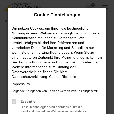
0
Zum
Hauptinhalt
Cookie Einstellungen
springen
Startseite
Fahrzeugangebote
Fahrzeugsuche
Wir nutzen Cookies, um Ihnen die bestmögliche
Nutzung unserer Webseite zu ermöglichen und unsere
Kommunikation mit Ihnen zu verbessern. Wir
berücksichtigen hierbei Ihre Präferenzen und
Fehler: Network Error
verarbeiten Daten für Marketing und Statistiken nur,
wenn Sie uns Ihre Einwilligung geben. Wenn Sie zu
Beim Laden ist ein Fehler aufgetreten.
einem späteren Zeitpunkt Ihre Meinung ändern, können
Hier sind ein paar Tipps, die dir helfen können:
Sie die Einwilligung jederzeit für die Zukunft widerrufen.
Weitere Informationen zum Umfang der
Überprüfe deine Firewall und deine
Datenverarbeitung finden Sie hier:
Internetverbindung.
Datenschutzerklärung
,
Cookie-Richtlinie
.
Laden andere Webseiten, zum Beispiel deine
Impressum
Suchmaschine?
Folgende Kategorien von Cookies werden von uns eingesetzt:
Prüfe deine Browsererweiterungen.
Manche Erweiterungen, wie Werbeblocker,
Essentiell
können das Laden bestimmter Seiten
Diese Technologien sind erforderlich, um die
verhindern. Funktioniert die Seite in einem
Kernfunktionalität der Webseite zu gewährleisten.