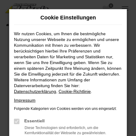
0
Zum
Hauptinhalt
Cookie Einstellungen
springen
Startseite
Fahrzeugangebote
Fahrzeugsuche
Wir nutzen Cookies, um Ihnen die bestmögliche
Nutzung unserer Webseite zu ermöglichen und unsere
Kommunikation mit Ihnen zu verbessern. Wir
berücksichtigen hierbei Ihre Präferenzen und
Fehler: Network Error
verarbeiten Daten für Marketing und Statistiken nur,
wenn Sie uns Ihre Einwilligung geben. Wenn Sie zu
Beim Laden ist ein Fehler aufgetreten.
einem späteren Zeitpunkt Ihre Meinung ändern, können
Hier sind ein paar Tipps, die dir helfen können:
Sie die Einwilligung jederzeit für die Zukunft widerrufen.
Weitere Informationen zum Umfang der
Überprüfe deine Firewall und deine
Datenverarbeitung finden Sie hier:
Internetverbindung.
Datenschutzerklärung
,
Cookie-Richtlinie
.
Laden andere Webseiten, zum Beispiel deine
Impressum
Suchmaschine?
Folgende Kategorien von Cookies werden von uns eingesetzt:
Prüfe deine Browsererweiterungen.
Manche Erweiterungen, wie Werbeblocker,
Essentiell
können das Laden bestimmter Seiten
Diese Technologien sind erforderlich, um die
verhindern. Funktioniert die Seite in einem
Kernfunktionalität der Webseite zu gewährleisten.