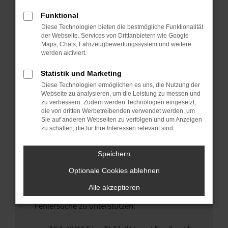
anderen Browser oder in einem privaten
Fenster?
Funktional
Diese Technologien bieten die bestmögliche Funktionalität
Starte dein Gerät neu.
der Webseite. Services von Drittanbietern wie Google
Das kann manchmal helfen, vorübergehende
Maps, Chats, Fahrzeugbewertungssystem und weitere
Probleme zu beheben.
werden aktiviert.
Stelle sicher, dass dein Browser und dein
Statistik und Marketing
Betriebssystem auf dem neuesten Stand
Diese Technologien ermöglichen es uns, die Nutzung der
sind.
Webseite zu analysieren, um die Leistung zu messen und
Veraltete Software birgt nicht nur ein
zu verbessern. Zudem werden Technologien eingesetzt,
Sicherheitsrisiko, sondern kann auch dazu
die von dritten Werbetreibenden verwendet werden, um
Sie auf anderen Webseiten zu verfolgen und um Anzeigen
führen, dass bestimmte Funktionen nicht mehr
zu schalten, die für Ihre Interessen relevant sind.
unterstützt werden.
Wende dich an den Webseitenbetreiber.
Speichern
Wenn du alle oben genannten Schritte versucht
Optionale Cookies ablehnen
hast, kontaktiere uns bitte. Wir werden
versuchen, das Problem zu beheben. Du kannst
Alle akzeptieren
uns diesen Text schicken, um uns bei der
Fehlersuche zu unterstützen: