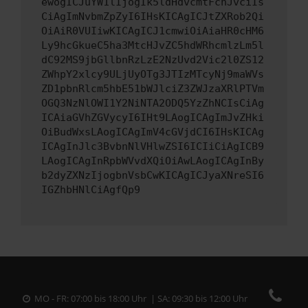
ewogICJuYW1lIjogIk5ldHdvcmtFcnJvciIs
CiAgImNvbmZpZyI6IHsKICAgICJtZXRob2Qi
OiAiR0VUIiwKICAgICJ1cmwiOiAiaHR0cHM6
Ly9hcGkueC5ha3MtcHJvZC5hdWRhcmlzLm5l
dC92MS9jbGllbnRzLzE2NzUvd2Vic2l0ZS12
ZWhpY2xlcy9ULjUyOTg3JTIzMTcyNj9maWVs
ZD1pbnRlcm5hbE51bWJlciZ3ZWJzaXRlPTVm
OGQ3NzNlOWI1Y2NiNTA2ODQ5YzZhNCIsCiAg
ICAiaGVhZGVycyI6IHt9LAogICAgImJvZHki
OiBudWxsLAogICAgImV4cGVjdCI6IHsKICAg
ICAgInJlc3BvbnNlVHlwZSI6ICIiCiAgICB9
LAogICAgInRpbWVvdXQiOiAwLAogICAgInBy
b2dyZXNzIjogbnVsbCwKICAgICJyaXNreSI6
IGZhbHNlCiAgfQp9
MO - FR: 07:00 bis 18:00 Uhr | SA: 09:30 bis 12:00 Uhr