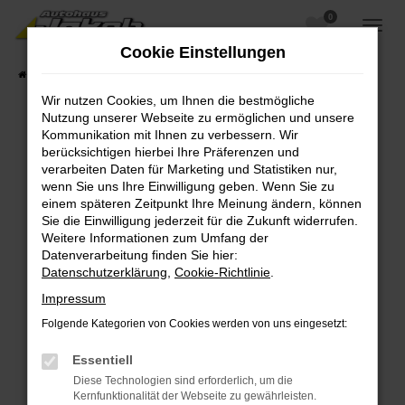
0
Zum
Hauptinhalt
Cookie Einstellungen
springen
Startseite
Fahrzeugangebote
Fahrzeugsuche
Wir nutzen Cookies, um Ihnen die bestmögliche
Nutzung unserer Webseite zu ermöglichen und unsere
Kommunikation mit Ihnen zu verbessern. Wir
berücksichtigen hierbei Ihre Präferenzen und
Fehler: Network Error
verarbeiten Daten für Marketing und Statistiken nur,
wenn Sie uns Ihre Einwilligung geben. Wenn Sie zu
Beim Laden ist ein Fehler aufgetreten.
einem späteren Zeitpunkt Ihre Meinung ändern, können
Hier sind ein paar Tipps, die dir helfen können:
Sie die Einwilligung jederzeit für die Zukunft widerrufen.
Weitere Informationen zum Umfang der
Überprüfe deine Firewall und deine
Datenverarbeitung finden Sie hier:
Internetverbindung.
Datenschutzerklärung
,
Cookie-Richtlinie
.
Laden andere Webseiten, zum Beispiel deine
Impressum
Suchmaschine?
Folgende Kategorien von Cookies werden von uns eingesetzt:
Prüfe deine Browsererweiterungen.
Manche Erweiterungen, wie Werbeblocker,
Essentiell
können das Laden bestimmter Seiten
Diese Technologien sind erforderlich, um die
verhindern. Funktioniert die Seite in einem
Kernfunktionalität der Webseite zu gewährleisten.