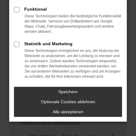
anderen Browser oder in einem privaten
Fenster?
Funktional
Diese Technologien bieten die bestmögliche Funktionalität
Starte dein Gerät neu.
der Webseite. Services von Drittanbietern wie Google
Das kann manchmal helfen, vorübergehende
Maps, Chats, Fahrzeugbewertungssystem und weitere
Probleme zu beheben.
werden aktiviert.
Stelle sicher, dass dein Browser und dein
Statistik und Marketing
Betriebssystem auf dem neuesten Stand
Diese Technologien ermöglichen es uns, die Nutzung der
sind.
Webseite zu analysieren, um die Leistung zu messen und
Veraltete Software birgt nicht nur ein
zu verbessern. Zudem werden Technologien eingesetzt,
Sicherheitsrisiko, sondern kann auch dazu
die von dritten Werbetreibenden verwendet werden, um
Sie auf anderen Webseiten zu verfolgen und um Anzeigen
führen, dass bestimmte Funktionen nicht mehr
zu schalten, die für Ihre Interessen relevant sind.
unterstützt werden.
Wende dich an den Webseitenbetreiber.
Speichern
Wenn du alle oben genannten Schritte versucht
Optionale Cookies ablehnen
hast, kontaktiere uns bitte. Wir werden
versuchen, das Problem zu beheben. Du kannst
Alle akzeptieren
uns diesen Text schicken, um uns bei der
Fehlersuche zu unterstützen: