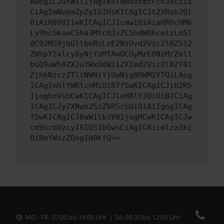
ewogICJuYW1lIjogIk5ldHdvcmtFcnJvciIs
CiAgImNvbmZpZyI6IHsKICAgICJtZXRob2Qi
OiAiR0VUIiwKICAgICJ1cmwiOiAiaHR0cHM6
Ly9hcGkueC5ha3MtcHJvZC5hdWRhcmlzLm5l
dC92MS9jbGllbnRzLzE2NzUvd2Vic2l0ZS12
ZWhpY2xlcy8yNjYzMTAwOCUyMzE0NzM/Zmll
bGQ9aW50ZXJuYWxOdW1iZXImd2Vic2l0ZT01
ZjhkNzczZTliNWNjYjUwNjg0OWM2YTQiLAog
ICAgImhlYWRlcnMiOiB7fSwKICAgICJib2R5
IjogbnVsbCwKICAgICJleHBlY3QiOiB7CiAg
ICAgICJyZXNwb25zZVR5cGUiOiAiIgogICAg
fSwKICAgICJ0aW1lb3V0IjogMCwKICAgICJw
cm9ncmVzcyI6IG51bGwsCiAgICAicmlza3ki
OiBmYWxzZQogIH0KfQ==
MO - FR: 07:00 bis 18:00 Uhr | SA: 09:30 bis 12:00 Uhr