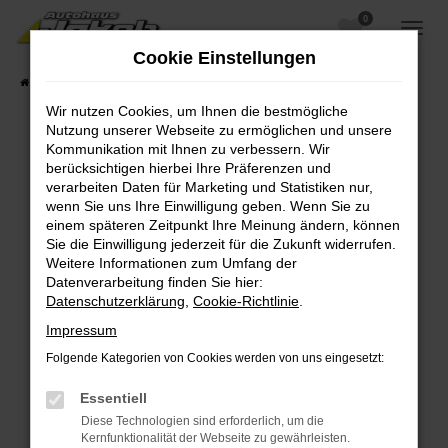
0
Zum
Hauptinhalt
Cookie Einstellungen
springen
Startseite
Fahrzeugangebote
Fahrzeugsuche
Wir nutzen Cookies, um Ihnen die bestmögliche
Nutzung unserer Webseite zu ermöglichen und unsere
Kommunikation mit Ihnen zu verbessern. Wir
berücksichtigen hierbei Ihre Präferenzen und
Fehler: Network Error
verarbeiten Daten für Marketing und Statistiken nur,
wenn Sie uns Ihre Einwilligung geben. Wenn Sie zu
Beim Laden ist ein Fehler aufgetreten.
einem späteren Zeitpunkt Ihre Meinung ändern, können
Hier sind ein paar Tipps, die dir helfen können:
Sie die Einwilligung jederzeit für die Zukunft widerrufen.
Weitere Informationen zum Umfang der
Überprüfe deine Firewall und deine
Datenverarbeitung finden Sie hier:
Internetverbindung.
Datenschutzerklärung
,
Cookie-Richtlinie
.
Laden andere Webseiten, zum Beispiel deine
Impressum
Suchmaschine?
Folgende Kategorien von Cookies werden von uns eingesetzt:
Prüfe deine Browsererweiterungen.
Manche Erweiterungen, wie Werbeblocker,
Essentiell
können das Laden bestimmter Seiten
Diese Technologien sind erforderlich, um die
verhindern. Funktioniert die Seite in einem
Kernfunktionalität der Webseite zu gewährleisten.