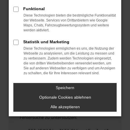
anderen Browser oder in einem privaten
Fenster?
Funktional
Diese Technologien bieten die bestmögliche Funktionalität
Starte dein Gerät neu.
der Webseite. Services von Drittanbietern wie Google
Das kann manchmal helfen, vorübergehende
Maps, Chats, Fahrzeugbewertungssystem und weitere
Probleme zu beheben.
werden aktiviert.
Stelle sicher, dass dein Browser und dein
Statistik und Marketing
Betriebssystem auf dem neuesten Stand
Diese Technologien ermöglichen es uns, die Nutzung der
sind.
Webseite zu analysieren, um die Leistung zu messen und
Veraltete Software birgt nicht nur ein
zu verbessern. Zudem werden Technologien eingesetzt,
Sicherheitsrisiko, sondern kann auch dazu
die von dritten Werbetreibenden verwendet werden, um
Sie auf anderen Webseiten zu verfolgen und um Anzeigen
führen, dass bestimmte Funktionen nicht mehr
zu schalten, die für Ihre Interessen relevant sind.
unterstützt werden.
Wende dich an den Webseitenbetreiber.
Speichern
Wenn du alle oben genannten Schritte versucht
Optionale Cookies ablehnen
hast, kontaktiere uns bitte. Wir werden
versuchen, das Problem zu beheben. Du kannst
Alle akzeptieren
uns diesen Text schicken, um uns bei der
Fehlersuche zu unterstützen: