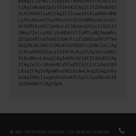
ewogICJuYW1lIjogIk5ldHdvcmtFcnJvciIs
CiAgImNvbmZpZyI6IHsKICAgICJtZXRob2Qi
OiAiR0VUIiwKICAgICJ1cmwiOiAiaHR0cHM6
Ly9hcGkueC5ha3MtcHJvZC5hdWRhcmlzLm5l
dC92MS9jbGllbnRzLzE2NzUvd2Vic2l0ZS12
ZWhpY2xlcy9ULjUzMDA3JTIzMTcyNj9maWVs
ZD1pbnRlcm5hbE51bWJlciZ3ZWJzaXRlPTVm
OGQ3NzNlOWI1Y2NiNTA2ODQ5YzZhNCIsCiAg
ICAiaGVhZGVycyI6IHt9LAogICAgImJvZHki
OiBudWxsLAogICAgImV4cGVjdCI6IHsKICAg
ICAgInJlc3BvbnNlVHlwZSI6ICIiCiAgICB9
LAogICAgInRpbWVvdXQiOiAwLAogICAgInBy
b2dyZXNzIjogbnVsbCwKICAgICJyaXNreSI6
IGZhbHNlCiAgfQp9
MO - FR: 07:00 bis 18:00 Uhr | SA: 09:30 bis 12:00 Uhr