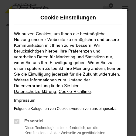
0
Zum
Hauptinhalt
Cookie Einstellungen
springen
Startseite
Fahrzeugangebote
Fahrzeugsuche
Wir nutzen Cookies, um Ihnen die bestmögliche
Nutzung unserer Webseite zu ermöglichen und unsere
Kommunikation mit Ihnen zu verbessern. Wir
berücksichtigen hierbei Ihre Präferenzen und
Fehler: Network Error
verarbeiten Daten für Marketing und Statistiken nur,
wenn Sie uns Ihre Einwilligung geben. Wenn Sie zu
Beim Laden ist ein Fehler aufgetreten.
einem späteren Zeitpunkt Ihre Meinung ändern, können
Hier sind ein paar Tipps, die dir helfen können:
Sie die Einwilligung jederzeit für die Zukunft widerrufen.
Weitere Informationen zum Umfang der
Überprüfe deine Firewall und deine
Datenverarbeitung finden Sie hier:
Internetverbindung.
Datenschutzerklärung
,
Cookie-Richtlinie
.
Laden andere Webseiten, zum Beispiel deine
Impressum
Suchmaschine?
Folgende Kategorien von Cookies werden von uns eingesetzt:
Prüfe deine Browsererweiterungen.
Manche Erweiterungen, wie Werbeblocker,
Essentiell
können das Laden bestimmter Seiten
Diese Technologien sind erforderlich, um die
verhindern. Funktioniert die Seite in einem
Kernfunktionalität der Webseite zu gewährleisten.