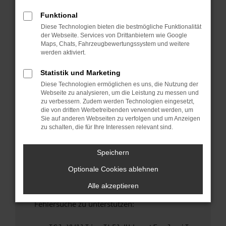
anderen Browser oder in einem privaten
Fenster?
Funktional
Diese Technologien bieten die bestmögliche Funktionalität
Starte dein Gerät neu.
der Webseite. Services von Drittanbietern wie Google
Das kann manchmal helfen, vorübergehende
Maps, Chats, Fahrzeugbewertungssystem und weitere
Probleme zu beheben.
werden aktiviert.
Stelle sicher, dass dein Browser und dein
Statistik und Marketing
Betriebssystem auf dem neuesten Stand
Diese Technologien ermöglichen es uns, die Nutzung der
sind.
Webseite zu analysieren, um die Leistung zu messen und
Veraltete Software birgt nicht nur ein
zu verbessern. Zudem werden Technologien eingesetzt,
Sicherheitsrisiko, sondern kann auch dazu
die von dritten Werbetreibenden verwendet werden, um
Sie auf anderen Webseiten zu verfolgen und um Anzeigen
führen, dass bestimmte Funktionen nicht mehr
zu schalten, die für Ihre Interessen relevant sind.
unterstützt werden.
Wende dich an den Webseitenbetreiber.
Speichern
Wenn du alle oben genannten Schritte versucht
Optionale Cookies ablehnen
hast, kontaktiere uns bitte. Wir werden
versuchen, das Problem zu beheben. Du kannst
Alle akzeptieren
uns diesen Text schicken, um uns bei der
Fehlersuche zu unterstützen: