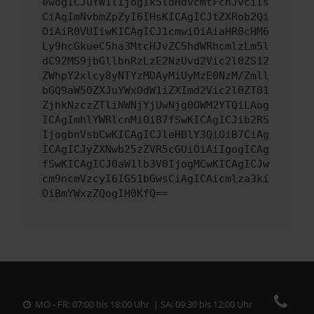
ewogICJuYW1lIjogIk5ldHdvcmtFcnJvciIs
CiAgImNvbmZpZyI6IHsKICAgICJtZXRob2Qi
OiAiR0VUIiwKICAgICJ1cmwiOiAiaHR0cHM6
Ly9hcGkueC5ha3MtcHJvZC5hdWRhcmlzLm5l
dC92MS9jbGllbnRzLzE2NzUvd2Vic2l0ZS12
ZWhpY2xlcy8yNTYzMDAyMiUyMzE0NzM/Zmll
bGQ9aW50ZXJuYWxOdW1iZXImd2Vic2l0ZT01
ZjhkNzczZTliNWNjYjUwNjg0OWM2YTQiLAog
ICAgImhlYWRlcnMiOiB7fSwKICAgICJib2R5
IjogbnVsbCwKICAgICJleHBlY3QiOiB7CiAg
ICAgICJyZXNwb25zZVR5cGUiOiAiIgogICAg
fSwKICAgICJ0aW1lb3V0IjogMCwKICAgICJw
cm9ncmVzcyI6IG51bGwsCiAgICAicmlza3ki
OiBmYWxzZQogIH0KfQ==
MO - FR: 07:00 bis 18:00 Uhr | SA: 09:30 bis 12:00 Uhr