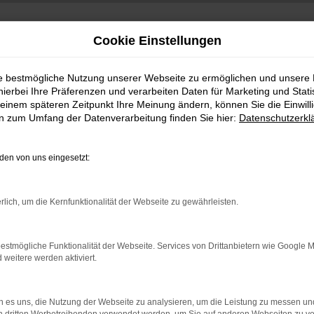
Cookie Einstellungen
ie bestmögliche Nutzung unserer Webseite zu ermöglichen und unsere
hierbei Ihre Präferenzen und verarbeiten Daten für Marketing und Stati
einem späteren Zeitpunkt Ihre Meinung ändern, können Sie die Einwillig
en zum Umfang der Datenverarbeitung finden Sie hier:
Datenschutzerkl
en von uns eingesetzt:
indung.
rlich, um die Kernfunktionalität der Webseite zu gewährleisten.
hine?
aden bestimmter Seiten verhindern. Funktioniert die Seite in e
estmögliche Funktionalität der Webseite. Services von Drittanbietern wie Google 
eitere werden aktiviert.
 zu beheben.
bssystem auf dem neuesten Stand sind.
 es uns, die Nutzung der Webseite zu analysieren, um die Leistung zu messen u