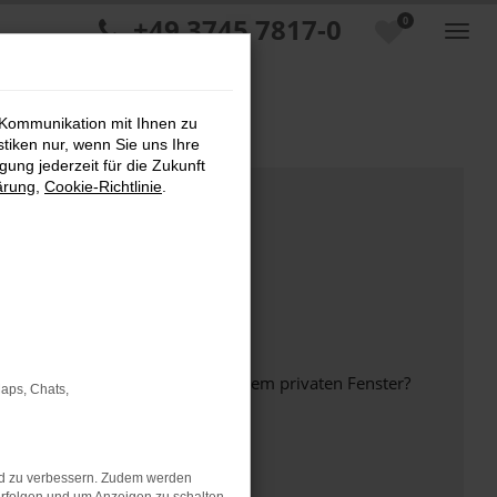
+49 3745 7817-0
0
 Kommunikation mit Ihnen zu
stiken nur, wenn Sie uns Ihre
ung jederzeit für die Zukunft
ärung
,
Cookie-Richtlinie
.
inem anderen Browser oder in einem privaten Fenster?
Maps, Chats,
nd zu verbessern. Zudem werden