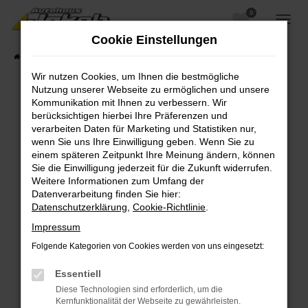
0
Zum
Hauptinhalt
Cookie Einstellungen
springen
Startseite
Fahrzeugangebote
Fahrzeugsuche
Wir nutzen Cookies, um Ihnen die bestmögliche
Nutzung unserer Webseite zu ermöglichen und unsere
Kommunikation mit Ihnen zu verbessern. Wir
berücksichtigen hierbei Ihre Präferenzen und
Fehler: Network Error
verarbeiten Daten für Marketing und Statistiken nur,
wenn Sie uns Ihre Einwilligung geben. Wenn Sie zu
Beim Laden ist ein Fehler aufgetreten.
einem späteren Zeitpunkt Ihre Meinung ändern, können
Hier sind ein paar Tipps, die dir helfen können:
Sie die Einwilligung jederzeit für die Zukunft widerrufen.
Weitere Informationen zum Umfang der
Überprüfe deine Firewall und deine
Datenverarbeitung finden Sie hier:
Internetverbindung.
Datenschutzerklärung
,
Cookie-Richtlinie
.
Laden andere Webseiten, zum Beispiel deine
Impressum
Suchmaschine?
Folgende Kategorien von Cookies werden von uns eingesetzt:
Prüfe deine Browsererweiterungen.
Manche Erweiterungen, wie Werbeblocker,
Essentiell
können das Laden bestimmter Seiten
Diese Technologien sind erforderlich, um die
verhindern. Funktioniert die Seite in einem
Kernfunktionalität der Webseite zu gewährleisten.