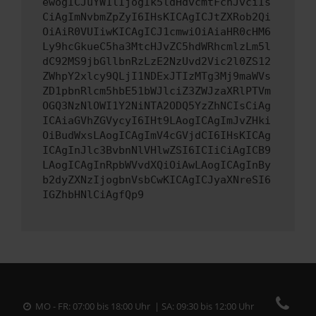
ewogICJuYW1lIjogIk5ldHdvcmtFcnJvciIs
CiAgImNvbmZpZyI6IHsKICAgICJtZXRob2Qi
OiAiR0VUIiwKICAgICJ1cmwiOiAiaHR0cHM6
Ly9hcGkueC5ha3MtcHJvZC5hdWRhcmlzLm5l
dC92MS9jbGllbnRzLzE2NzUvd2Vic2l0ZS12
ZWhpY2xlcy9QLjI1NDExJTIzMTg3Mj9maWVs
ZD1pbnRlcm5hbE51bWJlciZ3ZWJzaXRlPTVm
OGQ3NzNlOWI1Y2NiNTA2ODQ5YzZhNCIsCiAg
ICAiaGVhZGVycyI6IHt9LAogICAgImJvZHki
OiBudWxsLAogICAgImV4cGVjdCI6IHsKICAg
ICAgInJlc3BvbnNlVHlwZSI6ICIiCiAgICB9
LAogICAgInRpbWVvdXQiOiAwLAogICAgInBy
b2dyZXNzIjogbnVsbCwKICAgICJyaXNreSI6
IGZhbHNlCiAgfQp9
MO - FR: 07:00 bis 18:00 Uhr | SA: 09:30 bis 12:00 Uhr