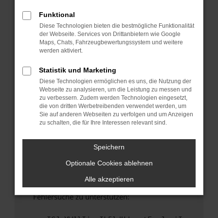
anderen Browser oder in einem privaten
Fenster?
Funktional
Diese Technologien bieten die bestmögliche Funktionalität
Starte dein Gerät neu.
der Webseite. Services von Drittanbietern wie Google
Das kann manchmal helfen, vorübergehende
Maps, Chats, Fahrzeugbewertungssystem und weitere
Probleme zu beheben.
werden aktiviert.
Stelle sicher, dass dein Browser und dein
Statistik und Marketing
Betriebssystem auf dem neuesten Stand
Diese Technologien ermöglichen es uns, die Nutzung der
sind.
Webseite zu analysieren, um die Leistung zu messen und
Veraltete Software birgt nicht nur ein
zu verbessern. Zudem werden Technologien eingesetzt,
Sicherheitsrisiko, sondern kann auch dazu
die von dritten Werbetreibenden verwendet werden, um
Sie auf anderen Webseiten zu verfolgen und um Anzeigen
führen, dass bestimmte Funktionen nicht mehr
zu schalten, die für Ihre Interessen relevant sind.
unterstützt werden.
Wende dich an den Webseitenbetreiber.
Speichern
Wenn du alle oben genannten Schritte versucht
Optionale Cookies ablehnen
hast, kontaktiere uns bitte. Wir werden
versuchen, das Problem zu beheben. Du kannst
Alle akzeptieren
uns diesen Text schicken, um uns bei der
Fehlersuche zu unterstützen: