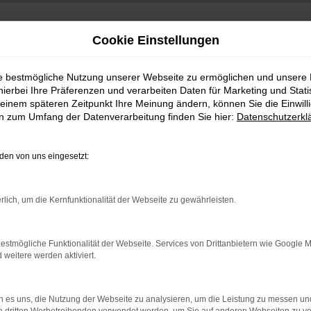
Cookie Einstellungen
ie bestmögliche Nutzung unserer Webseite zu ermöglichen und unsere
hierbei Ihre Präferenzen und verarbeiten Daten für Marketing und Stati
einem späteren Zeitpunkt Ihre Meinung ändern, können Sie die Einwillig
en zum Umfang der Datenverarbeitung finden Sie hier:
Datenschutzerkl
en von uns eingesetzt:
indung.
rlich, um die Kernfunktionalität der Webseite zu gewährleisten.
hine?
aden bestimmter Seiten verhindern. Funktioniert die Seite in e
estmögliche Funktionalität der Webseite. Services von Drittanbietern wie Google 
eitere werden aktiviert.
 zu beheben.
bssystem auf dem neuesten Stand sind.
 es uns, die Nutzung der Webseite zu analysieren, um die Leistung zu messen u