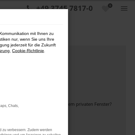
+49 3745 7817-0
0
 Kommunikation mit Ihnen zu
stiken nur, wenn Sie uns Ihre
ung jederzeit für die Zukunft
ärung
,
Cookie-Richtlinie
.
inem anderen Browser oder in einem privaten Fenster?
Maps, Chats,
nd zu verbessern. Zudem werden