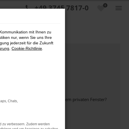
+49 3745 7817-0
0
 Kommunikation mit Ihnen zu
stiken nur, wenn Sie uns Ihre
ung jederzeit für die Zukunft
ärung
,
Cookie-Richtlinie
.
inem anderen Browser oder in einem privaten Fenster?
Maps, Chats,
nd zu verbessern. Zudem werden