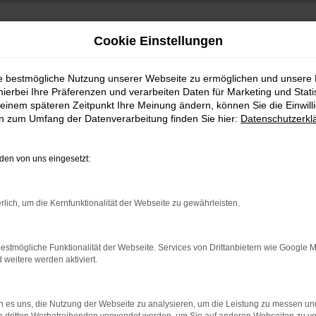
Cookie Einstellungen
ie bestmögliche Nutzung unserer Webseite zu ermöglichen und unsere
hierbei Ihre Präferenzen und verarbeiten Daten für Marketing und Stati
einem späteren Zeitpunkt Ihre Meinung ändern, können Sie die Einwillig
en zum Umfang der Datenverarbeitung finden Sie hier:
Datenschutzerkl
en von uns eingesetzt:
indung.
rlich, um die Kernfunktionalität der Webseite zu gewährleisten.
hine?
aden bestimmter Seiten verhindern. Funktioniert die Seite in e
estmögliche Funktionalität der Webseite. Services von Drittanbietern wie Google 
eitere werden aktiviert.
 zu beheben.
bssystem auf dem neuesten Stand sind.
 es uns, die Nutzung der Webseite zu analysieren, um die Leistung zu messen u