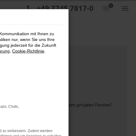
+49 3745 7817-0
0
 Kommunikation mit Ihnen zu
stiken nur, wenn Sie uns Ihre
ung jederzeit für die Zukunft
ärung
,
Cookie-Richtlinie
.
inem anderen Browser oder in einem privaten Fenster?
Maps, Chats,
nd zu verbessern. Zudem werden