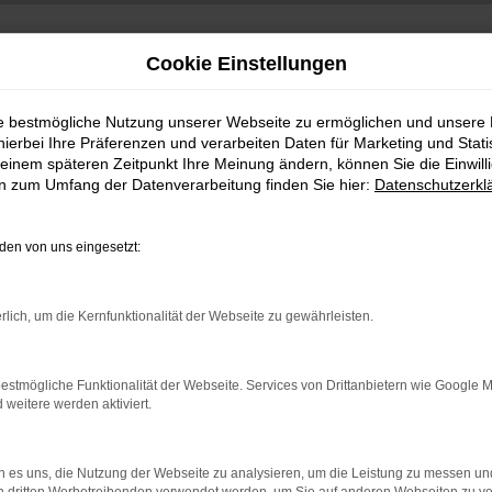
Cookie Einstellungen
ie bestmögliche Nutzung unserer Webseite zu ermöglichen und unsere
hierbei Ihre Präferenzen und verarbeiten Daten für Marketing und Stati
einem späteren Zeitpunkt Ihre Meinung ändern, können Sie die Einwillig
en zum Umfang der Datenverarbeitung finden Sie hier:
Datenschutzerkl
en von uns eingesetzt:
indung.
rlich, um die Kernfunktionalität der Webseite zu gewährleisten.
hine?
aden bestimmter Seiten verhindern. Funktioniert die Seite in e
estmögliche Funktionalität der Webseite. Services von Drittanbietern wie Google 
eitere werden aktiviert.
 zu beheben.
bssystem auf dem neuesten Stand sind.
 es uns, die Nutzung der Webseite zu analysieren, um die Leistung zu messen u