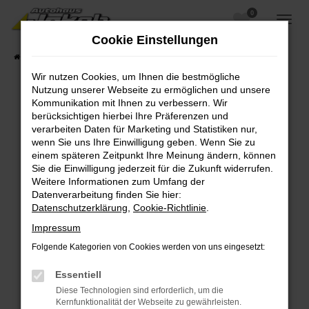
0
Zum
Hauptinhalt
Cookie Einstellungen
springen
Startseite
Fahrzeugangebote
Fahrzeugsuche
Wir nutzen Cookies, um Ihnen die bestmögliche
Nutzung unserer Webseite zu ermöglichen und unsere
Kommunikation mit Ihnen zu verbessern. Wir
berücksichtigen hierbei Ihre Präferenzen und
Fehler: Network Error
verarbeiten Daten für Marketing und Statistiken nur,
wenn Sie uns Ihre Einwilligung geben. Wenn Sie zu
Beim Laden ist ein Fehler aufgetreten.
einem späteren Zeitpunkt Ihre Meinung ändern, können
Hier sind ein paar Tipps, die dir helfen können:
Sie die Einwilligung jederzeit für die Zukunft widerrufen.
Weitere Informationen zum Umfang der
Überprüfe deine Firewall und deine
Datenverarbeitung finden Sie hier:
Internetverbindung.
Datenschutzerklärung
,
Cookie-Richtlinie
.
Laden andere Webseiten, zum Beispiel deine
Impressum
Suchmaschine?
Folgende Kategorien von Cookies werden von uns eingesetzt:
Prüfe deine Browsererweiterungen.
Manche Erweiterungen, wie Werbeblocker,
Essentiell
können das Laden bestimmter Seiten
Diese Technologien sind erforderlich, um die
verhindern. Funktioniert die Seite in einem
Kernfunktionalität der Webseite zu gewährleisten.