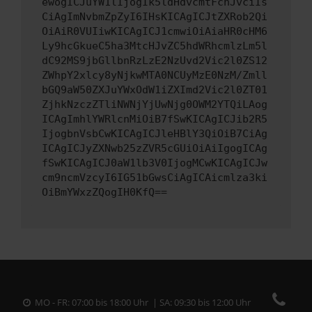
ewogICJuYW1lIjogIk5ldHdvcmtFcnJvciIs
CiAgImNvbmZpZyI6IHsKICAgICJtZXRob2Qi
OiAiR0VUIiwKICAgICJ1cmwiOiAiaHR0cHM6
Ly9hcGkueC5ha3MtcHJvZC5hdWRhcmlzLm5l
dC92MS9jbGllbnRzLzE2NzUvd2Vic2l0ZS12
ZWhpY2xlcy8yNjkwMTA0NCUyMzE0NzM/Zmll
bGQ9aW50ZXJuYWxOdW1iZXImd2Vic2l0ZT01
ZjhkNzczZTliNWNjYjUwNjg0OWM2YTQiLAog
ICAgImhlYWRlcnMiOiB7fSwKICAgICJib2R5
IjogbnVsbCwKICAgICJleHBlY3QiOiB7CiAg
ICAgICJyZXNwb25zZVR5cGUiOiAiIgogICAg
fSwKICAgICJ0aW1lb3V0IjogMCwKICAgICJw
cm9ncmVzcyI6IG51bGwsCiAgICAicmlza3ki
OiBmYWxzZQogIH0KfQ==
MO - FR: 07:00 bis 18:00 Uhr | SA: 09:30 bis 12:00 Uhr