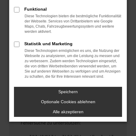
anderen Browser oder in einem privaten
Fenster?
Funktional
Diese Technologien bieten die bestmögliche Funktionalität
Starte dein Gerät neu.
der Webseite. Services von Drittanbietern wie Google
Das kann manchmal helfen, vorübergehende
Maps, Chats, Fahrzeugbewertungssystem und weitere
Probleme zu beheben.
werden aktiviert.
Stelle sicher, dass dein Browser und dein
Statistik und Marketing
Betriebssystem auf dem neuesten Stand
Diese Technologien ermöglichen es uns, die Nutzung der
sind.
Webseite zu analysieren, um die Leistung zu messen und
Veraltete Software birgt nicht nur ein
zu verbessern. Zudem werden Technologien eingesetzt,
Sicherheitsrisiko, sondern kann auch dazu
die von dritten Werbetreibenden verwendet werden, um
Sie auf anderen Webseiten zu verfolgen und um Anzeigen
führen, dass bestimmte Funktionen nicht mehr
zu schalten, die für Ihre Interessen relevant sind.
unterstützt werden.
Wende dich an den Webseitenbetreiber.
Speichern
Wenn du alle oben genannten Schritte versucht
Optionale Cookies ablehnen
hast, kontaktiere uns bitte. Wir werden
versuchen, das Problem zu beheben. Du kannst
Alle akzeptieren
uns diesen Text schicken, um uns bei der
Fehlersuche zu unterstützen: