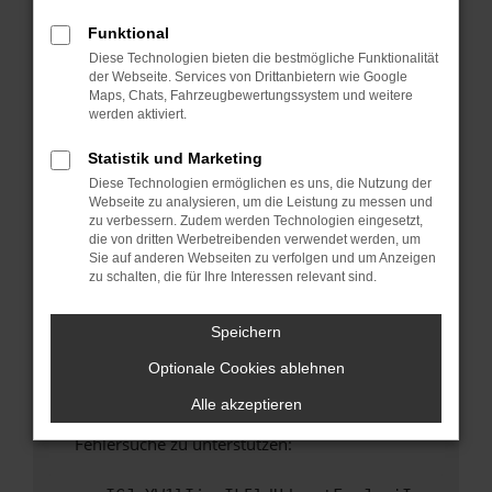
anderen Browser oder in einem privaten
Fenster?
Funktional
Diese Technologien bieten die bestmögliche Funktionalität
Starte dein Gerät neu.
der Webseite. Services von Drittanbietern wie Google
Das kann manchmal helfen, vorübergehende
Maps, Chats, Fahrzeugbewertungssystem und weitere
Probleme zu beheben.
werden aktiviert.
Stelle sicher, dass dein Browser und dein
Statistik und Marketing
Betriebssystem auf dem neuesten Stand
Diese Technologien ermöglichen es uns, die Nutzung der
sind.
Webseite zu analysieren, um die Leistung zu messen und
Veraltete Software birgt nicht nur ein
zu verbessern. Zudem werden Technologien eingesetzt,
Sicherheitsrisiko, sondern kann auch dazu
die von dritten Werbetreibenden verwendet werden, um
Sie auf anderen Webseiten zu verfolgen und um Anzeigen
führen, dass bestimmte Funktionen nicht mehr
zu schalten, die für Ihre Interessen relevant sind.
unterstützt werden.
Wende dich an den Webseitenbetreiber.
Speichern
Wenn du alle oben genannten Schritte versucht
Optionale Cookies ablehnen
hast, kontaktiere uns bitte. Wir werden
versuchen, das Problem zu beheben. Du kannst
Alle akzeptieren
uns diesen Text schicken, um uns bei der
Fehlersuche zu unterstützen: