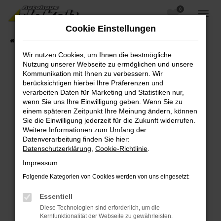
0
Zum
Hauptinhalt
Cookie Einstellungen
springen
Startseite
Fahrzeugangebote
Fahrzeugsuche
Wir nutzen Cookies, um Ihnen die bestmögliche
Nutzung unserer Webseite zu ermöglichen und unsere
Kommunikation mit Ihnen zu verbessern. Wir
berücksichtigen hierbei Ihre Präferenzen und
Fehler: Network Error
verarbeiten Daten für Marketing und Statistiken nur,
wenn Sie uns Ihre Einwilligung geben. Wenn Sie zu
Beim Laden ist ein Fehler aufgetreten.
einem späteren Zeitpunkt Ihre Meinung ändern, können
Hier sind ein paar Tipps, die dir helfen können:
Sie die Einwilligung jederzeit für die Zukunft widerrufen.
Weitere Informationen zum Umfang der
Überprüfe deine Firewall und deine
Datenverarbeitung finden Sie hier:
Internetverbindung.
Datenschutzerklärung
,
Cookie-Richtlinie
.
Laden andere Webseiten, zum Beispiel deine
Impressum
Suchmaschine?
Folgende Kategorien von Cookies werden von uns eingesetzt:
Prüfe deine Browsererweiterungen.
Manche Erweiterungen, wie Werbeblocker,
Essentiell
können das Laden bestimmter Seiten
Diese Technologien sind erforderlich, um die
verhindern. Funktioniert die Seite in einem
Kernfunktionalität der Webseite zu gewährleisten.