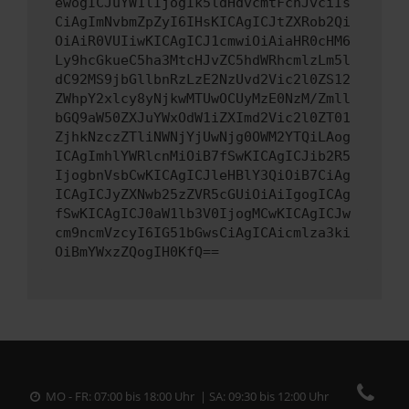
ewogICJuYW1lIjogIk5ldHdvcmtFcnJvciIs
CiAgImNvbmZpZyI6IHsKICAgICJtZXRob2Qi
OiAiR0VUIiwKICAgICJ1cmwiOiAiaHR0cHM6
Ly9hcGkueC5ha3MtcHJvZC5hdWRhcmlzLm5l
dC92MS9jbGllbnRzLzE2NzUvd2Vic2l0ZS12
ZWhpY2xlcy8yNjkwMTUwOCUyMzE0NzM/Zmll
bGQ9aW50ZXJuYWxOdW1iZXImd2Vic2l0ZT01
ZjhkNzczZTliNWNjYjUwNjg0OWM2YTQiLAog
ICAgImhlYWRlcnMiOiB7fSwKICAgICJib2R5
IjogbnVsbCwKICAgICJleHBlY3QiOiB7CiAg
ICAgICJyZXNwb25zZVR5cGUiOiAiIgogICAg
fSwKICAgICJ0aW1lb3V0IjogMCwKICAgICJw
cm9ncmVzcyI6IG51bGwsCiAgICAicmlza3ki
OiBmYWxzZQogIH0KfQ==
MO - FR: 07:00 bis 18:00 Uhr | SA: 09:30 bis 12:00 Uhr