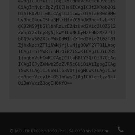
ewogICJuYW1lIjogIk5ldHdvcmtFcnJvciIs
CiAgImNvbmZpZyI6IHsKICAgICJtZXRob2Qi
OiAiR0VUIiwKICAgICJ1cmwiOiAiaHR0cHM6
Ly9hcGkueC5ha3MtcHJvZC5hdWRhcmlzLm5l
dC92MS9jbGllbnRzLzE2NzUvd2Vic2l0ZS12
ZWhpY2xlcy8yNjkwMTUxNCUyMzE0NzM/Zmll
bGQ9aW50ZXJuYWxOdW1iZXImd2Vic2l0ZT01
ZjhkNzczZTliNWNjYjUwNjg0OWM2YTQiLAog
ICAgImhlYWRlcnMiOiB7fSwKICAgICJib2R5
IjogbnVsbCwKICAgICJleHBlY3QiOiB7CiAg
ICAgICJyZXNwb25zZVR5cGUiOiAiIgogICAg
fSwKICAgICJ0aW1lb3V0IjogMCwKICAgICJw
cm9ncmVzcyI6IG51bGwsCiAgICAicmlza3ki
OiBmYWxzZQogIH0KfQ==
MO - FR: 07:00 bis 18:00 Uhr | SA: 09:30 bis 12:00 Uhr