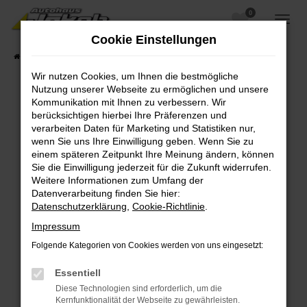
0
Zum
Hauptinhalt
Cookie Einstellungen
springen
Startseite
Fahrzeugangebote
Fahrzeugsuche
Wir nutzen Cookies, um Ihnen die bestmögliche
Nutzung unserer Webseite zu ermöglichen und unsere
Kommunikation mit Ihnen zu verbessern. Wir
berücksichtigen hierbei Ihre Präferenzen und
Fehler: Network Error
verarbeiten Daten für Marketing und Statistiken nur,
wenn Sie uns Ihre Einwilligung geben. Wenn Sie zu
Beim Laden ist ein Fehler aufgetreten.
einem späteren Zeitpunkt Ihre Meinung ändern, können
Hier sind ein paar Tipps, die dir helfen können:
Sie die Einwilligung jederzeit für die Zukunft widerrufen.
Weitere Informationen zum Umfang der
Überprüfe deine Firewall und deine
Datenverarbeitung finden Sie hier:
Internetverbindung.
Datenschutzerklärung
,
Cookie-Richtlinie
.
Laden andere Webseiten, zum Beispiel deine
Impressum
Suchmaschine?
Folgende Kategorien von Cookies werden von uns eingesetzt:
Prüfe deine Browsererweiterungen.
Manche Erweiterungen, wie Werbeblocker,
Essentiell
können das Laden bestimmter Seiten
Diese Technologien sind erforderlich, um die
verhindern. Funktioniert die Seite in einem
Kernfunktionalität der Webseite zu gewährleisten.