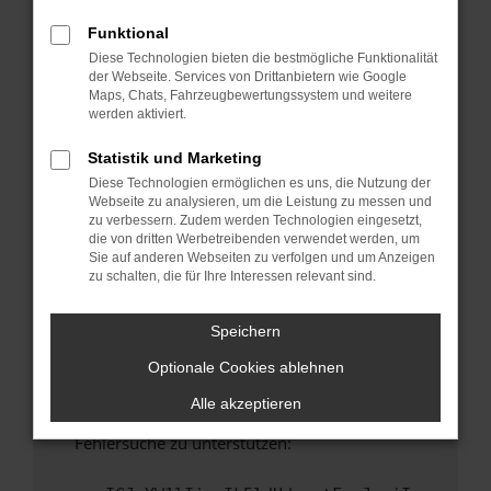
anderen Browser oder in einem privaten
Fenster?
Funktional
Diese Technologien bieten die bestmögliche Funktionalität
Starte dein Gerät neu.
der Webseite. Services von Drittanbietern wie Google
Das kann manchmal helfen, vorübergehende
Maps, Chats, Fahrzeugbewertungssystem und weitere
Probleme zu beheben.
werden aktiviert.
Stelle sicher, dass dein Browser und dein
Statistik und Marketing
Betriebssystem auf dem neuesten Stand
Diese Technologien ermöglichen es uns, die Nutzung der
sind.
Webseite zu analysieren, um die Leistung zu messen und
Veraltete Software birgt nicht nur ein
zu verbessern. Zudem werden Technologien eingesetzt,
Sicherheitsrisiko, sondern kann auch dazu
die von dritten Werbetreibenden verwendet werden, um
Sie auf anderen Webseiten zu verfolgen und um Anzeigen
führen, dass bestimmte Funktionen nicht mehr
zu schalten, die für Ihre Interessen relevant sind.
unterstützt werden.
Wende dich an den Webseitenbetreiber.
Speichern
Wenn du alle oben genannten Schritte versucht
Optionale Cookies ablehnen
hast, kontaktiere uns bitte. Wir werden
versuchen, das Problem zu beheben. Du kannst
Alle akzeptieren
uns diesen Text schicken, um uns bei der
Fehlersuche zu unterstützen: