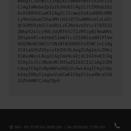
ewogICJuYW1lIjogIk5ldHdvcmtFcnJvciIs
CiAgImNvbmZpZyI6IHsKICAgICJtZXRob2Qi
OiAiR0VUIiwKICAgICJ1cmwiOiAiaHR0cHM6
Ly9hcGkueC5ha3MtcHJvZC5hdWRhcmlzLm5l
dC92MS9jbGllbnRzLzE2NzUvd2Vic2l0ZS12
ZWhpY2xlcy9ULjUyNTk5JTIzMTcyNj9maWVs
ZD1pbnRlcm5hbE51bWJlciZ3ZWJzaXRlPTVm
OGQ3NzNlOWI1Y2NiNTA2ODQ5YzZhNCIsCiAg
ICAiaGVhZGVycyI6IHt9LAogICAgImJvZHki
OiBudWxsLAogICAgImV4cGVjdCI6IHsKICAg
ICAgInJlc3BvbnNlVHlwZSI6ICIiCiAgICB9
LAogICAgInRpbWVvdXQiOiAwLAogICAgInBy
b2dyZXNzIjogbnVsbCwKICAgICJyaXNreSI6
IGZhbHNlCiAgfQp9
MO - FR: 07:00 bis 18:00 Uhr | SA: 09:30 bis 12:00 Uhr