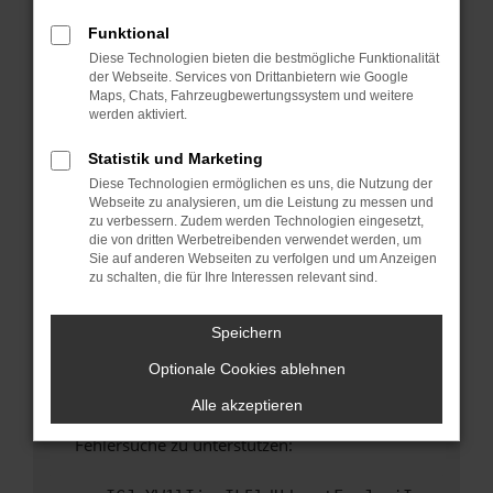
anderen Browser oder in einem privaten
Fenster?
Funktional
Diese Technologien bieten die bestmögliche Funktionalität
Starte dein Gerät neu.
der Webseite. Services von Drittanbietern wie Google
Das kann manchmal helfen, vorübergehende
Maps, Chats, Fahrzeugbewertungssystem und weitere
Probleme zu beheben.
werden aktiviert.
Stelle sicher, dass dein Browser und dein
Statistik und Marketing
Betriebssystem auf dem neuesten Stand
Diese Technologien ermöglichen es uns, die Nutzung der
sind.
Webseite zu analysieren, um die Leistung zu messen und
Veraltete Software birgt nicht nur ein
zu verbessern. Zudem werden Technologien eingesetzt,
Sicherheitsrisiko, sondern kann auch dazu
die von dritten Werbetreibenden verwendet werden, um
Sie auf anderen Webseiten zu verfolgen und um Anzeigen
führen, dass bestimmte Funktionen nicht mehr
zu schalten, die für Ihre Interessen relevant sind.
unterstützt werden.
Wende dich an den Webseitenbetreiber.
Speichern
Wenn du alle oben genannten Schritte versucht
Optionale Cookies ablehnen
hast, kontaktiere uns bitte. Wir werden
versuchen, das Problem zu beheben. Du kannst
Alle akzeptieren
uns diesen Text schicken, um uns bei der
Fehlersuche zu unterstützen: