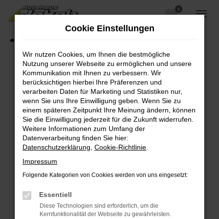
0
Zum
Hauptinhalt
Cookie Einstellungen
springen
Startseite
Fahrzeugangebote
Fahrzeugsuche
Wir nutzen Cookies, um Ihnen die bestmögliche
Nutzung unserer Webseite zu ermöglichen und unsere
Kommunikation mit Ihnen zu verbessern. Wir
berücksichtigen hierbei Ihre Präferenzen und
Fehler: Network Error
verarbeiten Daten für Marketing und Statistiken nur,
wenn Sie uns Ihre Einwilligung geben. Wenn Sie zu
Beim Laden ist ein Fehler aufgetreten.
einem späteren Zeitpunkt Ihre Meinung ändern, können
Hier sind ein paar Tipps, die dir helfen können:
Sie die Einwilligung jederzeit für die Zukunft widerrufen.
Weitere Informationen zum Umfang der
Überprüfe deine Firewall und deine
Datenverarbeitung finden Sie hier:
Internetverbindung.
Datenschutzerklärung
,
Cookie-Richtlinie
.
Laden andere Webseiten, zum Beispiel deine
Impressum
Suchmaschine?
Folgende Kategorien von Cookies werden von uns eingesetzt:
Prüfe deine Browsererweiterungen.
Manche Erweiterungen, wie Werbeblocker,
Essentiell
können das Laden bestimmter Seiten
Diese Technologien sind erforderlich, um die
verhindern. Funktioniert die Seite in einem
Kernfunktionalität der Webseite zu gewährleisten.