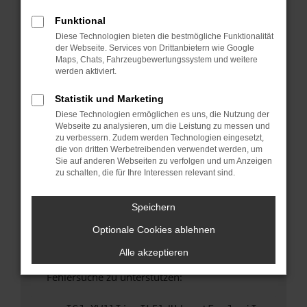
anderen Browser oder in einem privaten
Fenster?
Funktional
Diese Technologien bieten die bestmögliche Funktionalität
Starte dein Gerät neu.
der Webseite. Services von Drittanbietern wie Google
Das kann manchmal helfen, vorübergehende
Maps, Chats, Fahrzeugbewertungssystem und weitere
Probleme zu beheben.
werden aktiviert.
Stelle sicher, dass dein Browser und dein
Statistik und Marketing
Betriebssystem auf dem neuesten Stand
Diese Technologien ermöglichen es uns, die Nutzung der
sind.
Webseite zu analysieren, um die Leistung zu messen und
Veraltete Software birgt nicht nur ein
zu verbessern. Zudem werden Technologien eingesetzt,
Sicherheitsrisiko, sondern kann auch dazu
die von dritten Werbetreibenden verwendet werden, um
Sie auf anderen Webseiten zu verfolgen und um Anzeigen
führen, dass bestimmte Funktionen nicht mehr
zu schalten, die für Ihre Interessen relevant sind.
unterstützt werden.
Wende dich an den Webseitenbetreiber.
Speichern
Wenn du alle oben genannten Schritte versucht
Optionale Cookies ablehnen
hast, kontaktiere uns bitte. Wir werden
versuchen, das Problem zu beheben. Du kannst
Alle akzeptieren
uns diesen Text schicken, um uns bei der
Fehlersuche zu unterstützen: