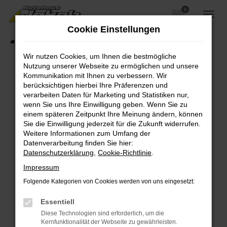
0
Zum
Hauptinhalt
Cookie Einstellungen
springen
Startseite
Fahrzeugangebote
Fahrzeugsuche
Wir nutzen Cookies, um Ihnen die bestmögliche
Nutzung unserer Webseite zu ermöglichen und unsere
Kommunikation mit Ihnen zu verbessern. Wir
berücksichtigen hierbei Ihre Präferenzen und
Fehler: Network Error
verarbeiten Daten für Marketing und Statistiken nur,
wenn Sie uns Ihre Einwilligung geben. Wenn Sie zu
Beim Laden ist ein Fehler aufgetreten.
einem späteren Zeitpunkt Ihre Meinung ändern, können
Hier sind ein paar Tipps, die dir helfen können:
Sie die Einwilligung jederzeit für die Zukunft widerrufen.
Weitere Informationen zum Umfang der
Überprüfe deine Firewall und deine
Datenverarbeitung finden Sie hier:
Internetverbindung.
Datenschutzerklärung
,
Cookie-Richtlinie
.
Laden andere Webseiten, zum Beispiel deine
Impressum
Suchmaschine?
Folgende Kategorien von Cookies werden von uns eingesetzt:
Prüfe deine Browsererweiterungen.
Manche Erweiterungen, wie Werbeblocker,
Essentiell
können das Laden bestimmter Seiten
Diese Technologien sind erforderlich, um die
verhindern. Funktioniert die Seite in einem
Kernfunktionalität der Webseite zu gewährleisten.