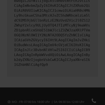
ewogICJuYW1lIjogIk5ldHdvcmtFcnJvciIs
CiAgImNvbmZpZyI6IHsKICAgICJtZXRob2Qi
OiAiR0VUIiwKICAgICJ1cmwiOiAiaHR0cHM6
Ly9hcGkueC5ha3MtcHJvZC5hdWRhcmlzLm5l
dC92MS9jbGllbnRzLzE2NzUvd2Vic2l0ZS12
ZWhpY2xlcy9ULjUyOTQ4JTIzMTcyNj9maWVs
ZD1pbnRlcm5hbE51bWJlciZ3ZWJzaXRlPTVm
OGQ3NzNlOWI1Y2NiNTA2ODQ5YzZhNCIsCiAg
ICAiaGVhZGVycyI6IHt9LAogICAgImJvZHki
OiBudWxsLAogICAgImV4cGVjdCI6IHsKICAg
ICAgInJlc3BvbnNlVHlwZSI6ICIiCiAgICB9
LAogICAgInRpbWVvdXQiOiAwLAogICAgInBy
b2dyZXNzIjogbnVsbCwKICAgICJyaXNreSI6
IGZhbHNlCiAgfQp9
MO - FR: 07:00 bis 18:00 Uhr | SA: 09:30 bis 12:00 Uhr