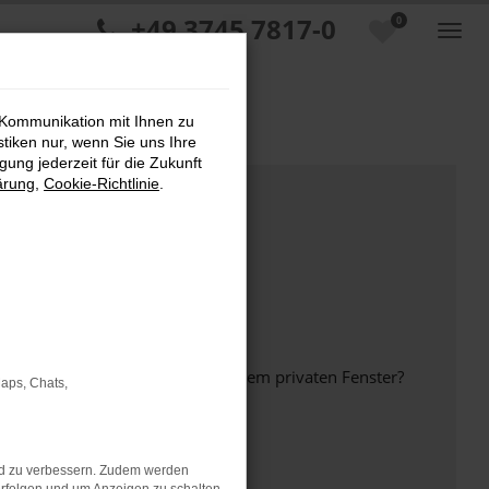
+49 3745 7817-0
0
 Kommunikation mit Ihnen zu
stiken nur, wenn Sie uns Ihre
ung jederzeit für die Zukunft
ärung
,
Cookie-Richtlinie
.
inem anderen Browser oder in einem privaten Fenster?
Maps, Chats,
nd zu verbessern. Zudem werden