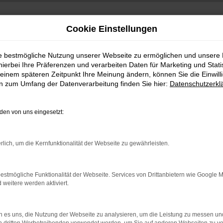
Cookie Einstellungen
ie bestmögliche Nutzung unserer Webseite zu ermöglichen und unsere
hierbei Ihre Präferenzen und verarbeiten Daten für Marketing und Stati
einem späteren Zeitpunkt Ihre Meinung ändern, können Sie die Einwillig
en zum Umfang der Datenverarbeitung finden Sie hier:
Datenschutzerkl
en von uns eingesetzt:
indung.
rlich, um die Kernfunktionalität der Webseite zu gewährleisten.
hine?
aden bestimmter Seiten verhindern. Funktioniert die Seite in e
estmögliche Funktionalität der Webseite. Services von Drittanbietern wie Google 
eitere werden aktiviert.
 zu beheben.
bssystem auf dem neuesten Stand sind.
 es uns, die Nutzung der Webseite zu analysieren, um die Leistung zu messen u