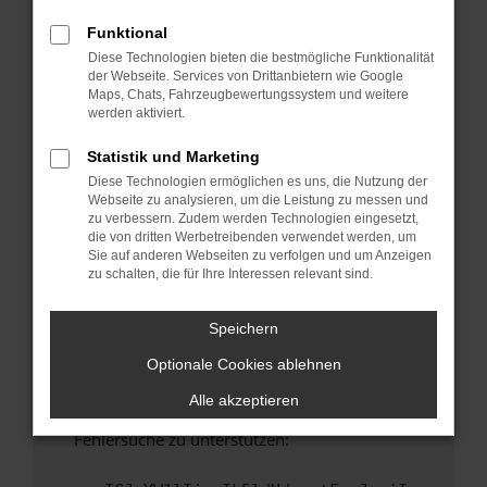
anderen Browser oder in einem privaten
Fenster?
Funktional
Diese Technologien bieten die bestmögliche Funktionalität
Starte dein Gerät neu.
der Webseite. Services von Drittanbietern wie Google
Das kann manchmal helfen, vorübergehende
Maps, Chats, Fahrzeugbewertungssystem und weitere
Probleme zu beheben.
werden aktiviert.
Stelle sicher, dass dein Browser und dein
Statistik und Marketing
Betriebssystem auf dem neuesten Stand
Diese Technologien ermöglichen es uns, die Nutzung der
sind.
Webseite zu analysieren, um die Leistung zu messen und
Veraltete Software birgt nicht nur ein
zu verbessern. Zudem werden Technologien eingesetzt,
Sicherheitsrisiko, sondern kann auch dazu
die von dritten Werbetreibenden verwendet werden, um
Sie auf anderen Webseiten zu verfolgen und um Anzeigen
führen, dass bestimmte Funktionen nicht mehr
zu schalten, die für Ihre Interessen relevant sind.
unterstützt werden.
Wende dich an den Webseitenbetreiber.
Speichern
Wenn du alle oben genannten Schritte versucht
Optionale Cookies ablehnen
hast, kontaktiere uns bitte. Wir werden
versuchen, das Problem zu beheben. Du kannst
Alle akzeptieren
uns diesen Text schicken, um uns bei der
Fehlersuche zu unterstützen: