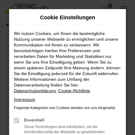
0
Zum
Hauptinhalt
Cookie Einstellungen
springen
Startseite
Fahrzeugangebote
Fahrzeugsuche
Wir nutzen Cookies, um Ihnen die bestmögliche
Nutzung unserer Webseite zu ermöglichen und unsere
Kommunikation mit Ihnen zu verbessern. Wir
berücksichtigen hierbei Ihre Präferenzen und
Fehler: Network Error
verarbeiten Daten für Marketing und Statistiken nur,
wenn Sie uns Ihre Einwilligung geben. Wenn Sie zu
Beim Laden ist ein Fehler aufgetreten.
einem späteren Zeitpunkt Ihre Meinung ändern, können
Hier sind ein paar Tipps, die dir helfen können:
Sie die Einwilligung jederzeit für die Zukunft widerrufen.
Weitere Informationen zum Umfang der
Überprüfe deine Firewall und deine
Datenverarbeitung finden Sie hier:
Internetverbindung.
Datenschutzerklärung
,
Cookie-Richtlinie
.
Laden andere Webseiten, zum Beispiel deine
Impressum
Suchmaschine?
Folgende Kategorien von Cookies werden von uns eingesetzt:
Prüfe deine Browsererweiterungen.
Manche Erweiterungen, wie Werbeblocker,
Essentiell
können das Laden bestimmter Seiten
Diese Technologien sind erforderlich, um die
verhindern. Funktioniert die Seite in einem
Kernfunktionalität der Webseite zu gewährleisten.