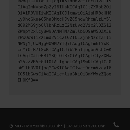
ewogICJuYW1lIjogIk5ldHdvcmtFcnJvciIs
CiAgImNvbmZpZyI6IHsKICAgICJtZXRob2Qi
OiAiR0VUIiwKICAgICJ1cmwiOiAiaHR0cHM6
Ly9hcGkueC5ha3MtcHJvZC5hdWRhcmlzLm5l
dC92MS9jbGllbnRzLzE2NzUvd2Vic2l0ZS12
ZWhpY2xlcy8wNDA4NTM/ZmllbGQ9aW50ZXJu
YWxOdW1iZXImd2Vic2l0ZT01ZjhkNzczZTli
NWNjYjUwNjg0OWM2YTQiLAogICAgImhlYWRl
cnMiOiB7fSwKICAgICJib2R5IjogbnVsbCwK
ICAgICJleHBlY3QiOiB7CiAgICAgICJyZXNw
b25zZVR5cGUiOiAiIgogICAgfSwKICAgICJ0
aW1lb3V0IjogMCwKICAgICJwcm9ncmVzcyI6
IG51bGwsCiAgICAicmlza3kiOiBmYWxzZQog
IH0KfQ==
MO - FR: 07:00 bis 18:00 Uhr | SA: 09:30 bis 12:00 Uhr