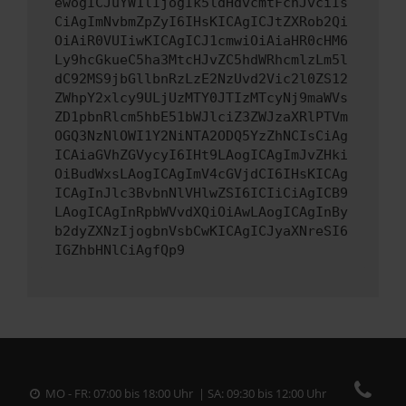
ewogICJuYW1lIjogIk5ldHdvcmtFcnJvciIs
CiAgImNvbmZpZyI6IHsKICAgICJtZXRob2Qi
OiAiR0VUIiwKICAgICJ1cmwiOiAiaHR0cHM6
Ly9hcGkueC5ha3MtcHJvZC5hdWRhcmlzLm5l
dC92MS9jbGllbnRzLzE2NzUvd2Vic2l0ZS12
ZWhpY2xlcy9ULjUzMTY0JTIzMTcyNj9maWVs
ZD1pbnRlcm5hbE51bWJlciZ3ZWJzaXRlPTVm
OGQ3NzNlOWI1Y2NiNTA2ODQ5YzZhNCIsCiAg
ICAiaGVhZGVycyI6IHt9LAogICAgImJvZHki
OiBudWxsLAogICAgImV4cGVjdCI6IHsKICAg
ICAgInJlc3BvbnNlVHlwZSI6ICIiCiAgICB9
LAogICAgInRpbWVvdXQiOiAwLAogICAgInBy
b2dyZXNzIjogbnVsbCwKICAgICJyaXNreSI6
IGZhbHNlCiAgfQp9
MO - FR: 07:00 bis 18:00 Uhr | SA: 09:30 bis 12:00 Uhr