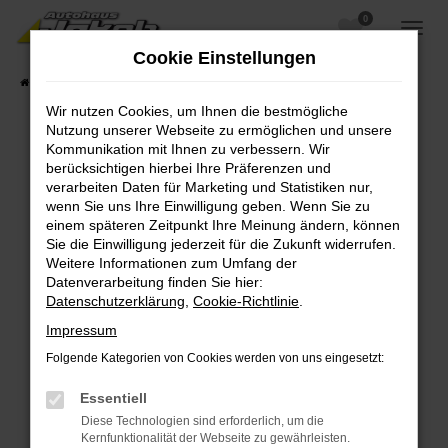
0
Zum
Hauptinhalt
Cookie Einstellungen
springen
Startseite
Fahrzeugangebote
Fahrzeugsuche
Wir nutzen Cookies, um Ihnen die bestmögliche
Nutzung unserer Webseite zu ermöglichen und unsere
Kommunikation mit Ihnen zu verbessern. Wir
berücksichtigen hierbei Ihre Präferenzen und
Fehler: Network Error
verarbeiten Daten für Marketing und Statistiken nur,
wenn Sie uns Ihre Einwilligung geben. Wenn Sie zu
Beim Laden ist ein Fehler aufgetreten.
einem späteren Zeitpunkt Ihre Meinung ändern, können
Hier sind ein paar Tipps, die dir helfen können:
Sie die Einwilligung jederzeit für die Zukunft widerrufen.
Weitere Informationen zum Umfang der
Überprüfe deine Firewall und deine
Datenverarbeitung finden Sie hier:
Internetverbindung.
Datenschutzerklärung
,
Cookie-Richtlinie
.
Laden andere Webseiten, zum Beispiel deine
Impressum
Suchmaschine?
Folgende Kategorien von Cookies werden von uns eingesetzt:
Prüfe deine Browsererweiterungen.
Manche Erweiterungen, wie Werbeblocker,
Essentiell
können das Laden bestimmter Seiten
Diese Technologien sind erforderlich, um die
verhindern. Funktioniert die Seite in einem
Kernfunktionalität der Webseite zu gewährleisten.