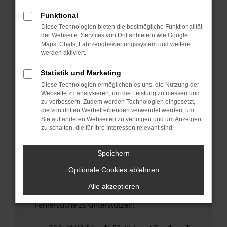
anderen Browser oder in einem privaten
Fenster?
Funktional
Diese Technologien bieten die bestmögliche Funktionalität
Starte dein Gerät neu.
der Webseite. Services von Drittanbietern wie Google
Das kann manchmal helfen, vorübergehende
Maps, Chats, Fahrzeugbewertungssystem und weitere
Probleme zu beheben.
werden aktiviert.
Stelle sicher, dass dein Browser und dein
Statistik und Marketing
Betriebssystem auf dem neuesten Stand
Diese Technologien ermöglichen es uns, die Nutzung der
sind.
Webseite zu analysieren, um die Leistung zu messen und
Veraltete Software birgt nicht nur ein
zu verbessern. Zudem werden Technologien eingesetzt,
Sicherheitsrisiko, sondern kann auch dazu
die von dritten Werbetreibenden verwendet werden, um
Sie auf anderen Webseiten zu verfolgen und um Anzeigen
führen, dass bestimmte Funktionen nicht mehr
zu schalten, die für Ihre Interessen relevant sind.
unterstützt werden.
Wende dich an den Webseitenbetreiber.
Speichern
Wenn du alle oben genannten Schritte versucht
Optionale Cookies ablehnen
hast, kontaktiere uns bitte. Wir werden
versuchen, das Problem zu beheben. Du kannst
Alle akzeptieren
uns diesen Text schicken, um uns bei der
Fehlersuche zu unterstützen: