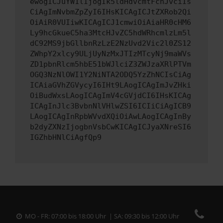
ewogICJuYW1lIjogIk5ldHdvcmtFcnJvciIs
CiAgImNvbmZpZyI6IHsKICAgICJtZXRob2Qi
OiAiR0VUIiwKICAgICJ1cmwiOiAiaHR0cHM6
Ly9hcGkueC5ha3MtcHJvZC5hdWRhcmlzLm5l
dC92MS9jbGllbnRzLzE2NzUvd2Vic2l0ZS12
ZWhpY2xlcy9ULjUyNzMxJTIzMTcyNj9maWVs
ZD1pbnRlcm5hbE51bWJlciZ3ZWJzaXRlPTVm
OGQ3NzNlOWI1Y2NiNTA2ODQ5YzZhNCIsCiAg
ICAiaGVhZGVycyI6IHt9LAogICAgImJvZHki
OiBudWxsLAogICAgImV4cGVjdCI6IHsKICAg
ICAgInJlc3BvbnNlVHlwZSI6ICIiCiAgICB9
LAogICAgInRpbWVvdXQiOiAwLAogICAgInBy
b2dyZXNzIjogbnVsbCwKICAgICJyaXNreSI6
IGZhbHNlCiAgfQp9
MO - FR: 07:00 bis 18:00 Uhr | SA: 09:30 bis 12:00 Uhr