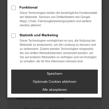
anderen Browser oder in einem privaten
Fenster?
Funktional
Diese Technologien bieten die bestmögliche Funktionalität
Starte dein Gerät neu.
der Webseite. Services von Drittanbietern wie Google
Das kann manchmal helfen, vorübergehende
Maps, Chats, Fahrzeugbewertungssystem und weitere
Probleme zu beheben.
werden aktiviert.
Stelle sicher, dass dein Browser und dein
Statistik und Marketing
Betriebssystem auf dem neuesten Stand
Diese Technologien ermöglichen es uns, die Nutzung der
sind.
Webseite zu analysieren, um die Leistung zu messen und
Veraltete Software birgt nicht nur ein
zu verbessern. Zudem werden Technologien eingesetzt,
Sicherheitsrisiko, sondern kann auch dazu
die von dritten Werbetreibenden verwendet werden, um
Sie auf anderen Webseiten zu verfolgen und um Anzeigen
führen, dass bestimmte Funktionen nicht mehr
zu schalten, die für Ihre Interessen relevant sind.
unterstützt werden.
Wende dich an den Webseitenbetreiber.
Speichern
Wenn du alle oben genannten Schritte versucht
Optionale Cookies ablehnen
hast, kontaktiere uns bitte. Wir werden
versuchen, das Problem zu beheben. Du kannst
Alle akzeptieren
uns diesen Text schicken, um uns bei der
Fehlersuche zu unterstützen: