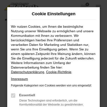
0
Zum
Hauptinhalt
Cookie Einstellungen
springen
Startseite
Fahrzeugangebote
Fahrzeugsuche
Wir nutzen Cookies, um Ihnen die bestmögliche
Nutzung unserer Webseite zu ermöglichen und unsere
Kommunikation mit Ihnen zu verbessern. Wir
berücksichtigen hierbei Ihre Präferenzen und
Fehler: Network Error
verarbeiten Daten für Marketing und Statistiken nur,
wenn Sie uns Ihre Einwilligung geben. Wenn Sie zu
Beim Laden ist ein Fehler aufgetreten.
einem späteren Zeitpunkt Ihre Meinung ändern, können
Hier sind ein paar Tipps, die dir helfen können:
Sie die Einwilligung jederzeit für die Zukunft widerrufen.
Weitere Informationen zum Umfang der
Überprüfe deine Firewall und deine
Datenverarbeitung finden Sie hier:
Internetverbindung.
Datenschutzerklärung
,
Cookie-Richtlinie
.
Laden andere Webseiten, zum Beispiel deine
Impressum
Suchmaschine?
Folgende Kategorien von Cookies werden von uns eingesetzt:
Prüfe deine Browsererweiterungen.
Manche Erweiterungen, wie Werbeblocker,
Essentiell
können das Laden bestimmter Seiten
Diese Technologien sind erforderlich, um die
verhindern. Funktioniert die Seite in einem
Kernfunktionalität der Webseite zu gewährleisten.