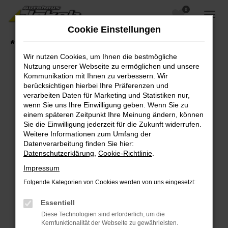
0
Zum
Hauptinhalt
Cookie Einstellungen
springen
Startseite
Fahrzeugangebote
Fahrzeugsuche
Wir nutzen Cookies, um Ihnen die bestmögliche
Nutzung unserer Webseite zu ermöglichen und unsere
Kommunikation mit Ihnen zu verbessern. Wir
berücksichtigen hierbei Ihre Präferenzen und
Fehler: Network Error
verarbeiten Daten für Marketing und Statistiken nur,
wenn Sie uns Ihre Einwilligung geben. Wenn Sie zu
Beim Laden ist ein Fehler aufgetreten.
einem späteren Zeitpunkt Ihre Meinung ändern, können
Hier sind ein paar Tipps, die dir helfen können:
Sie die Einwilligung jederzeit für die Zukunft widerrufen.
Weitere Informationen zum Umfang der
Überprüfe deine Firewall und deine
Datenverarbeitung finden Sie hier:
Internetverbindung.
Datenschutzerklärung
,
Cookie-Richtlinie
.
Laden andere Webseiten, zum Beispiel deine
Impressum
Suchmaschine?
Folgende Kategorien von Cookies werden von uns eingesetzt:
Prüfe deine Browsererweiterungen.
Manche Erweiterungen, wie Werbeblocker,
Essentiell
können das Laden bestimmter Seiten
Diese Technologien sind erforderlich, um die
verhindern. Funktioniert die Seite in einem
Kernfunktionalität der Webseite zu gewährleisten.