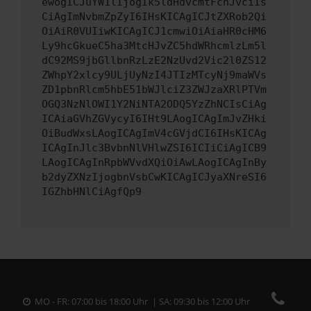
ewogICJuYW1lIjogIk5ldHdvcmtFcnJvciIs
CiAgImNvbmZpZyI6IHsKICAgICJtZXRob2Qi
OiAiR0VUIiwKICAgICJ1cmwiOiAiaHR0cHM6
Ly9hcGkueC5ha3MtcHJvZC5hdWRhcmlzLm5l
dC92MS9jbGllbnRzLzE2NzUvd2Vic2l0ZS12
ZWhpY2xlcy9ULjUyNzI4JTIzMTcyNj9maWVs
ZD1pbnRlcm5hbE51bWJlciZ3ZWJzaXRlPTVm
OGQ3NzNlOWI1Y2NiNTA2ODQ5YzZhNCIsCiAg
ICAiaGVhZGVycyI6IHt9LAogICAgImJvZHki
OiBudWxsLAogICAgImV4cGVjdCI6IHsKICAg
ICAgInJlc3BvbnNlVHlwZSI6ICIiCiAgICB9
LAogICAgInRpbWVvdXQiOiAwLAogICAgInBy
b2dyZXNzIjogbnVsbCwKICAgICJyaXNreSI6
IGZhbHNlCiAgfQp9
MO - FR: 07:00 bis 18:00 Uhr | SA: 09:30 bis 12:00 Uhr