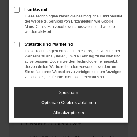
anderen Browser oder in einem privaten
Fenster?
Funktional
Diese Technologien bieten die bestmögliche Funktionalität
Starte dein Gerät neu.
der Webseite. Services von Drittanbietern wie Google
Das kann manchmal helfen, vorübergehende
Maps, Chats, Fahrzeugbewertungssystem und weitere
Probleme zu beheben.
werden aktiviert.
Stelle sicher, dass dein Browser und dein
Statistik und Marketing
Betriebssystem auf dem neuesten Stand
Diese Technologien ermöglichen es uns, die Nutzung der
sind.
Webseite zu analysieren, um die Leistung zu messen und
Veraltete Software birgt nicht nur ein
zu verbessern. Zudem werden Technologien eingesetzt,
Sicherheitsrisiko, sondern kann auch dazu
die von dritten Werbetreibenden verwendet werden, um
Sie auf anderen Webseiten zu verfolgen und um Anzeigen
führen, dass bestimmte Funktionen nicht mehr
zu schalten, die für Ihre Interessen relevant sind.
unterstützt werden.
Wende dich an den Webseitenbetreiber.
Speichern
Wenn du alle oben genannten Schritte versucht
Optionale Cookies ablehnen
hast, kontaktiere uns bitte. Wir werden
versuchen, das Problem zu beheben. Du kannst
Alle akzeptieren
uns diesen Text schicken, um uns bei der
Fehlersuche zu unterstützen: