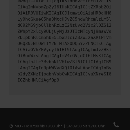
ewogICJuYW1lIjogIk5ldHdvcmtFcnJvciIs
CiAgImNvbmZpZyI6IHsKICAgICJtZXRob2Qi
OiAiR0VUIiwKICAgICJ1cmwiOiAiaHR0cHM6
Ly9hcGkueC5ha3MtcHJvZC5hdWRhcmlzLm5l
dC92MS9jbGllbnRzLzE2NzUvd2Vic2l0ZS12
ZWhpY2xlcy9ULjUyNjUzJTIzMTcyNj9maWVs
ZD1pbnRlcm5hbE51bWJlciZ3ZWJzaXRlPTVm
OGQ3NzNlOWI1Y2NiNTA2ODQ5YzZhNCIsCiAg
ICAiaGVhZGVycyI6IHt9LAogICAgImJvZHki
OiBudWxsLAogICAgImV4cGVjdCI6IHsKICAg
ICAgInJlc3BvbnNlVHlwZSI6ICIiCiAgICB9
LAogICAgInRpbWVvdXQiOiAwLAogICAgInBy
b2dyZXNzIjogbnVsbCwKICAgICJyaXNreSI6
IGZhbHNlCiAgfQp9
MO - FR: 07:00 bis 18:00 Uhr | SA: 09:30 bis 12:00 Uhr