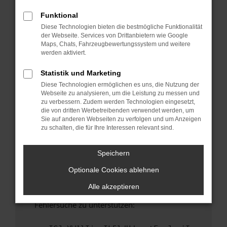
anderen Browser oder in einem privaten
Fenster?
Funktional
Diese Technologien bieten die bestmögliche Funktionalität
Starte dein Gerät neu.
der Webseite. Services von Drittanbietern wie Google
Das kann manchmal helfen, vorübergehende
Maps, Chats, Fahrzeugbewertungssystem und weitere
Probleme zu beheben.
werden aktiviert.
Stelle sicher, dass dein Browser und dein
Statistik und Marketing
Betriebssystem auf dem neuesten Stand
Diese Technologien ermöglichen es uns, die Nutzung der
sind.
Webseite zu analysieren, um die Leistung zu messen und
Veraltete Software birgt nicht nur ein
zu verbessern. Zudem werden Technologien eingesetzt,
Sicherheitsrisiko, sondern kann auch dazu
die von dritten Werbetreibenden verwendet werden, um
Sie auf anderen Webseiten zu verfolgen und um Anzeigen
führen, dass bestimmte Funktionen nicht mehr
zu schalten, die für Ihre Interessen relevant sind.
unterstützt werden.
Wende dich an den Webseitenbetreiber.
Speichern
Wenn du alle oben genannten Schritte versucht
Optionale Cookies ablehnen
hast, kontaktiere uns bitte. Wir werden
versuchen, das Problem zu beheben. Du kannst
Alle akzeptieren
uns diesen Text schicken, um uns bei der
Fehlersuche zu unterstützen: