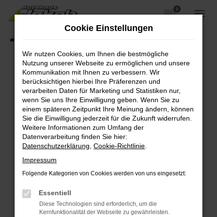
0
Zum
Hauptinhalt
Cookie Einstellungen
springen
Startseite
Fahrzeugangebote
Fahrzeugsuche
Wir nutzen Cookies, um Ihnen die bestmögliche
Nutzung unserer Webseite zu ermöglichen und unsere
Kommunikation mit Ihnen zu verbessern. Wir
berücksichtigen hierbei Ihre Präferenzen und
Fehler: Network Error
verarbeiten Daten für Marketing und Statistiken nur,
wenn Sie uns Ihre Einwilligung geben. Wenn Sie zu
Beim Laden ist ein Fehler aufgetreten.
einem späteren Zeitpunkt Ihre Meinung ändern, können
Hier sind ein paar Tipps, die dir helfen können:
Sie die Einwilligung jederzeit für die Zukunft widerrufen.
Weitere Informationen zum Umfang der
Überprüfe deine Firewall und deine
Datenverarbeitung finden Sie hier:
Internetverbindung.
Datenschutzerklärung
,
Cookie-Richtlinie
.
Laden andere Webseiten, zum Beispiel deine
Impressum
Suchmaschine?
Folgende Kategorien von Cookies werden von uns eingesetzt:
Prüfe deine Browsererweiterungen.
Manche Erweiterungen, wie Werbeblocker,
Essentiell
können das Laden bestimmter Seiten
Diese Technologien sind erforderlich, um die
verhindern. Funktioniert die Seite in einem
Kernfunktionalität der Webseite zu gewährleisten.