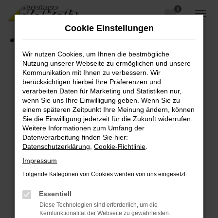
0
Zum
Hauptinhalt
Cookie Einstellungen
springen
Startseite
Fahrzeugangebote
Fahrzeugsuche
Wir nutzen Cookies, um Ihnen die bestmögliche
Nutzung unserer Webseite zu ermöglichen und unsere
Kommunikation mit Ihnen zu verbessern. Wir
berücksichtigen hierbei Ihre Präferenzen und
Fehler: Network Error
verarbeiten Daten für Marketing und Statistiken nur,
wenn Sie uns Ihre Einwilligung geben. Wenn Sie zu
Beim Laden ist ein Fehler aufgetreten.
einem späteren Zeitpunkt Ihre Meinung ändern, können
Hier sind ein paar Tipps, die dir helfen können:
Sie die Einwilligung jederzeit für die Zukunft widerrufen.
Weitere Informationen zum Umfang der
Überprüfe deine Firewall und deine
Datenverarbeitung finden Sie hier:
Internetverbindung.
Datenschutzerklärung
,
Cookie-Richtlinie
.
Laden andere Webseiten, zum Beispiel deine
Impressum
Suchmaschine?
Folgende Kategorien von Cookies werden von uns eingesetzt:
Prüfe deine Browsererweiterungen.
Manche Erweiterungen, wie Werbeblocker,
Essentiell
können das Laden bestimmter Seiten
Diese Technologien sind erforderlich, um die
verhindern. Funktioniert die Seite in einem
Kernfunktionalität der Webseite zu gewährleisten.