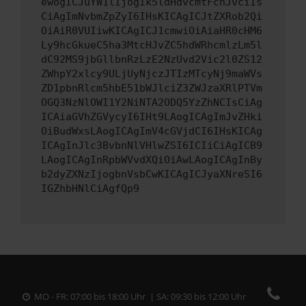
ewogICJuYW1lIjogIk5ldHdvcmtFcnJvciIs
CiAgImNvbmZpZyI6IHsKICAgICJtZXRob2Qi
OiAiR0VUIiwKICAgICJ1cmwiOiAiaHR0cHM6
Ly9hcGkueC5ha3MtcHJvZC5hdWRhcmlzLm5l
dC92MS9jbGllbnRzLzE2NzUvd2Vic2l0ZS12
ZWhpY2xlcy9ULjUyNjczJTIzMTcyNj9maWVs
ZD1pbnRlcm5hbE51bWJlciZ3ZWJzaXRlPTVm
OGQ3NzNlOWI1Y2NiNTA2ODQ5YzZhNCIsCiAg
ICAiaGVhZGVycyI6IHt9LAogICAgImJvZHki
OiBudWxsLAogICAgImV4cGVjdCI6IHsKICAg
ICAgInJlc3BvbnNlVHlwZSI6ICIiCiAgICB9
LAogICAgInRpbWVvdXQiOiAwLAogICAgInBy
b2dyZXNzIjogbnVsbCwKICAgICJyaXNreSI6
IGZhbHNlCiAgfQp9
MO - FR: 07:00 bis 18:00 Uhr | SA: 09:30 bis 12:00 Uhr