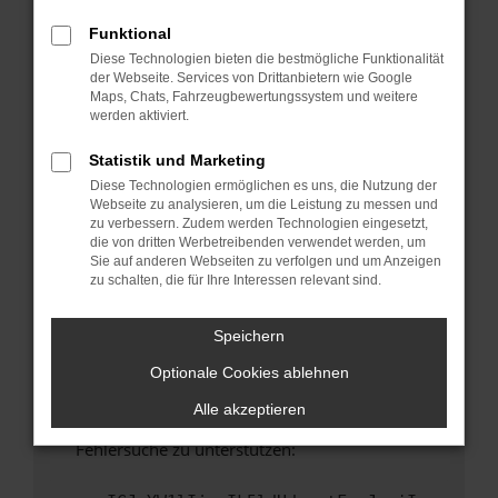
anderen Browser oder in einem privaten
Fenster?
Funktional
Diese Technologien bieten die bestmögliche Funktionalität
Starte dein Gerät neu.
der Webseite. Services von Drittanbietern wie Google
Das kann manchmal helfen, vorübergehende
Maps, Chats, Fahrzeugbewertungssystem und weitere
Probleme zu beheben.
werden aktiviert.
Stelle sicher, dass dein Browser und dein
Statistik und Marketing
Betriebssystem auf dem neuesten Stand
Diese Technologien ermöglichen es uns, die Nutzung der
sind.
Webseite zu analysieren, um die Leistung zu messen und
Veraltete Software birgt nicht nur ein
zu verbessern. Zudem werden Technologien eingesetzt,
Sicherheitsrisiko, sondern kann auch dazu
die von dritten Werbetreibenden verwendet werden, um
Sie auf anderen Webseiten zu verfolgen und um Anzeigen
führen, dass bestimmte Funktionen nicht mehr
zu schalten, die für Ihre Interessen relevant sind.
unterstützt werden.
Wende dich an den Webseitenbetreiber.
Speichern
Wenn du alle oben genannten Schritte versucht
Optionale Cookies ablehnen
hast, kontaktiere uns bitte. Wir werden
versuchen, das Problem zu beheben. Du kannst
Alle akzeptieren
uns diesen Text schicken, um uns bei der
Fehlersuche zu unterstützen: