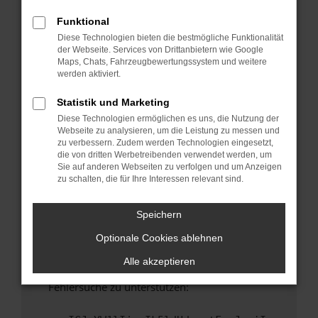
anderen Browser oder in einem privaten
Fenster?
Funktional
Diese Technologien bieten die bestmögliche Funktionalität
Starte dein Gerät neu.
der Webseite. Services von Drittanbietern wie Google
Das kann manchmal helfen, vorübergehende
Maps, Chats, Fahrzeugbewertungssystem und weitere
Probleme zu beheben.
werden aktiviert.
Stelle sicher, dass dein Browser und dein
Statistik und Marketing
Betriebssystem auf dem neuesten Stand
Diese Technologien ermöglichen es uns, die Nutzung der
sind.
Webseite zu analysieren, um die Leistung zu messen und
Veraltete Software birgt nicht nur ein
zu verbessern. Zudem werden Technologien eingesetzt,
Sicherheitsrisiko, sondern kann auch dazu
die von dritten Werbetreibenden verwendet werden, um
Sie auf anderen Webseiten zu verfolgen und um Anzeigen
führen, dass bestimmte Funktionen nicht mehr
zu schalten, die für Ihre Interessen relevant sind.
unterstützt werden.
Wende dich an den Webseitenbetreiber.
Speichern
Wenn du alle oben genannten Schritte versucht
Optionale Cookies ablehnen
hast, kontaktiere uns bitte. Wir werden
versuchen, das Problem zu beheben. Du kannst
Alle akzeptieren
uns diesen Text schicken, um uns bei der
Fehlersuche zu unterstützen: