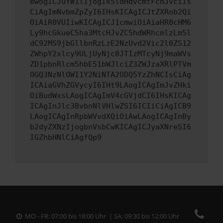
ewogICJuYW1lIjogIk5ldHdvcmtFcnJvciIs
CiAgImNvbmZpZyI6IHsKICAgICJtZXRob2Qi
OiAiR0VUIiwKICAgICJ1cmwiOiAiaHR0cHM6
Ly9hcGkueC5ha3MtcHJvZC5hdWRhcmlzLm5l
dC92MS9jbGllbnRzLzE2NzUvd2Vic2l0ZS12
ZWhpY2xlcy9ULjUyNjc0JTIzMTcyNj9maWVs
ZD1pbnRlcm5hbE51bWJlciZ3ZWJzaXRlPTVm
OGQ3NzNlOWI1Y2NiNTA2ODQ5YzZhNCIsCiAg
ICAiaGVhZGVycyI6IHt9LAogICAgImJvZHki
OiBudWxsLAogICAgImV4cGVjdCI6IHsKICAg
ICAgInJlc3BvbnNlVHlwZSI6ICIiCiAgICB9
LAogICAgInRpbWVvdXQiOiAwLAogICAgInBy
b2dyZXNzIjogbnVsbCwKICAgICJyaXNreSI6
IGZhbHNlCiAgfQp9
MO - FR: 07:00 bis 18:00 Uhr | SA: 09:30 bis 12:00 Uhr