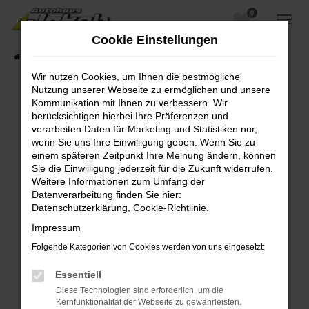
0
Zum
Hauptinhalt
Cookie Einstellungen
springen
Startseite
Fahrzeugangebote
Fahrzeugsuche
Wir nutzen Cookies, um Ihnen die bestmögliche
Nutzung unserer Webseite zu ermöglichen und unsere
Kommunikation mit Ihnen zu verbessern. Wir
berücksichtigen hierbei Ihre Präferenzen und
Fehler: Network Error
verarbeiten Daten für Marketing und Statistiken nur,
wenn Sie uns Ihre Einwilligung geben. Wenn Sie zu
Beim Laden ist ein Fehler aufgetreten.
einem späteren Zeitpunkt Ihre Meinung ändern, können
Hier sind ein paar Tipps, die dir helfen können:
Sie die Einwilligung jederzeit für die Zukunft widerrufen.
Weitere Informationen zum Umfang der
Überprüfe deine Firewall und deine
Datenverarbeitung finden Sie hier:
Internetverbindung.
Datenschutzerklärung
,
Cookie-Richtlinie
.
Laden andere Webseiten, zum Beispiel deine
Impressum
Suchmaschine?
Folgende Kategorien von Cookies werden von uns eingesetzt:
Prüfe deine Browsererweiterungen.
Manche Erweiterungen, wie Werbeblocker,
Essentiell
können das Laden bestimmter Seiten
Diese Technologien sind erforderlich, um die
verhindern. Funktioniert die Seite in einem
Kernfunktionalität der Webseite zu gewährleisten.