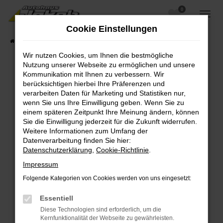
0
Zum
Hauptinhalt
Cookie Einstellungen
springen
Startseite
Fahrzeugangebote
Fahrzeugsuche
Wir nutzen Cookies, um Ihnen die bestmögliche
Nutzung unserer Webseite zu ermöglichen und unsere
Kommunikation mit Ihnen zu verbessern. Wir
berücksichtigen hierbei Ihre Präferenzen und
Fehler: Network Error
verarbeiten Daten für Marketing und Statistiken nur,
wenn Sie uns Ihre Einwilligung geben. Wenn Sie zu
Beim Laden ist ein Fehler aufgetreten.
einem späteren Zeitpunkt Ihre Meinung ändern, können
Hier sind ein paar Tipps, die dir helfen können:
Sie die Einwilligung jederzeit für die Zukunft widerrufen.
Weitere Informationen zum Umfang der
Überprüfe deine Firewall und deine
Datenverarbeitung finden Sie hier:
Internetverbindung.
Datenschutzerklärung
,
Cookie-Richtlinie
.
Laden andere Webseiten, zum Beispiel deine
Impressum
Suchmaschine?
Folgende Kategorien von Cookies werden von uns eingesetzt:
Prüfe deine Browsererweiterungen.
Manche Erweiterungen, wie Werbeblocker,
Essentiell
können das Laden bestimmter Seiten
Diese Technologien sind erforderlich, um die
verhindern. Funktioniert die Seite in einem
Kernfunktionalität der Webseite zu gewährleisten.