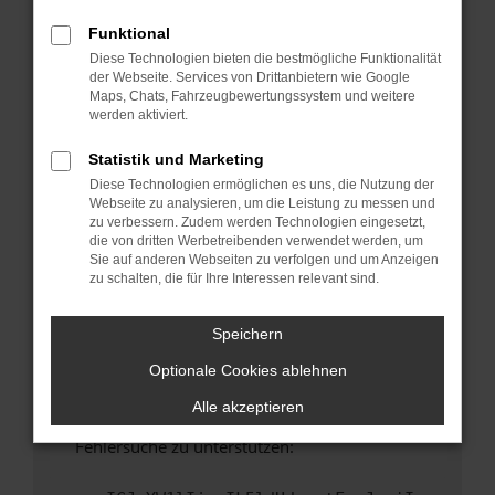
anderen Browser oder in einem privaten
Fenster?
Funktional
Diese Technologien bieten die bestmögliche Funktionalität
Starte dein Gerät neu.
der Webseite. Services von Drittanbietern wie Google
Das kann manchmal helfen, vorübergehende
Maps, Chats, Fahrzeugbewertungssystem und weitere
Probleme zu beheben.
werden aktiviert.
Stelle sicher, dass dein Browser und dein
Statistik und Marketing
Betriebssystem auf dem neuesten Stand
Diese Technologien ermöglichen es uns, die Nutzung der
sind.
Webseite zu analysieren, um die Leistung zu messen und
Veraltete Software birgt nicht nur ein
zu verbessern. Zudem werden Technologien eingesetzt,
Sicherheitsrisiko, sondern kann auch dazu
die von dritten Werbetreibenden verwendet werden, um
Sie auf anderen Webseiten zu verfolgen und um Anzeigen
führen, dass bestimmte Funktionen nicht mehr
zu schalten, die für Ihre Interessen relevant sind.
unterstützt werden.
Wende dich an den Webseitenbetreiber.
Speichern
Wenn du alle oben genannten Schritte versucht
Optionale Cookies ablehnen
hast, kontaktiere uns bitte. Wir werden
versuchen, das Problem zu beheben. Du kannst
Alle akzeptieren
uns diesen Text schicken, um uns bei der
Fehlersuche zu unterstützen: