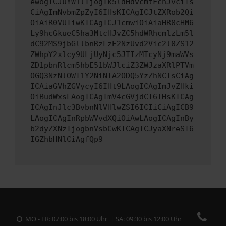
ewogICJuYW1lIjogIk5ldHdvcmtFcnJvciIs
CiAgImNvbmZpZyI6IHsKICAgICJtZXRob2Qi
OiAiR0VUIiwKICAgICJ1cmwiOiAiaHR0cHM6
Ly9hcGkueC5ha3MtcHJvZC5hdWRhcmlzLm5l
dC92MS9jbGllbnRzLzE2NzUvd2Vic2l0ZS12
ZWhpY2xlcy9ULjUyNjc5JTIzMTcyNj9maWVs
ZD1pbnRlcm5hbE51bWJlciZ3ZWJzaXRlPTVm
OGQ3NzNlOWI1Y2NiNTA2ODQ5YzZhNCIsCiAg
ICAiaGVhZGVycyI6IHt9LAogICAgImJvZHki
OiBudWxsLAogICAgImV4cGVjdCI6IHsKICAg
ICAgInJlc3BvbnNlVHlwZSI6ICIiCiAgICB9
LAogICAgInRpbWVvdXQiOiAwLAogICAgInBy
b2dyZXNzIjogbnVsbCwKICAgICJyaXNreSI6
IGZhbHNlCiAgfQp9
MO - FR: 07:00 bis 18:00 Uhr | SA: 09:30 bis 12:00 Uhr