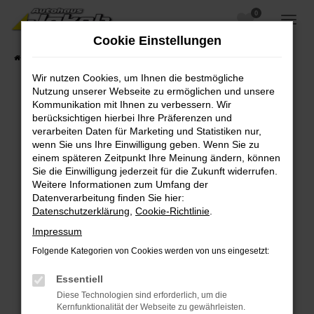
0
Zum
Hauptinhalt
Cookie Einstellungen
springen
Startseite
Fahrzeugangebote
Fahrzeugsuche
Wir nutzen Cookies, um Ihnen die bestmögliche
Nutzung unserer Webseite zu ermöglichen und unsere
Kommunikation mit Ihnen zu verbessern. Wir
berücksichtigen hierbei Ihre Präferenzen und
Fehler: Network Error
verarbeiten Daten für Marketing und Statistiken nur,
wenn Sie uns Ihre Einwilligung geben. Wenn Sie zu
Beim Laden ist ein Fehler aufgetreten.
einem späteren Zeitpunkt Ihre Meinung ändern, können
Hier sind ein paar Tipps, die dir helfen können:
Sie die Einwilligung jederzeit für die Zukunft widerrufen.
Weitere Informationen zum Umfang der
Überprüfe deine Firewall und deine
Datenverarbeitung finden Sie hier:
Internetverbindung.
Datenschutzerklärung
,
Cookie-Richtlinie
.
Laden andere Webseiten, zum Beispiel deine
Impressum
Suchmaschine?
Folgende Kategorien von Cookies werden von uns eingesetzt:
Prüfe deine Browsererweiterungen.
Manche Erweiterungen, wie Werbeblocker,
Essentiell
können das Laden bestimmter Seiten
Diese Technologien sind erforderlich, um die
verhindern. Funktioniert die Seite in einem
Kernfunktionalität der Webseite zu gewährleisten.