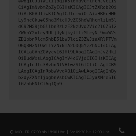
ewogICJuYW1lIjogIk5ldHdvcmtFcnJvciIs
CiAgImNvbmZpZyI6IHsKICAgICJtZXRob2Qi
OiAiR0VUIiwKICAgICJ1cmwiOiAiaHR0cHM6
Ly9hcGkueC5ha3MtcHJvZC5hdWRhcmlzLm5l
dC92MS9jbGllbnRzLzE2NzUvd2Vic2l0ZS12
ZWhpY2xlcy9ULjUyNjkyJTIzMTcyNj9maWVs
ZD1pbnRlcm5hbE51bWJlciZ3ZWJzaXRlPTVm
OGQ3NzNlOWI1Y2NiNTA2ODQ5YzZhNCIsCiAg
ICAiaGVhZGVycyI6IHt9LAogICAgImJvZHki
OiBudWxsLAogICAgImV4cGVjdCI6IHsKICAg
ICAgInJlc3BvbnNlVHlwZSI6ICIiCiAgICB9
LAogICAgInRpbWVvdXQiOiAwLAogICAgInBy
b2dyZXNzIjogbnVsbCwKICAgICJyaXNreSI6
IGZhbHNlCiAgfQp9
MO - FR: 07:00 bis 18:00 Uhr | SA: 09:30 bis 12:00 Uhr