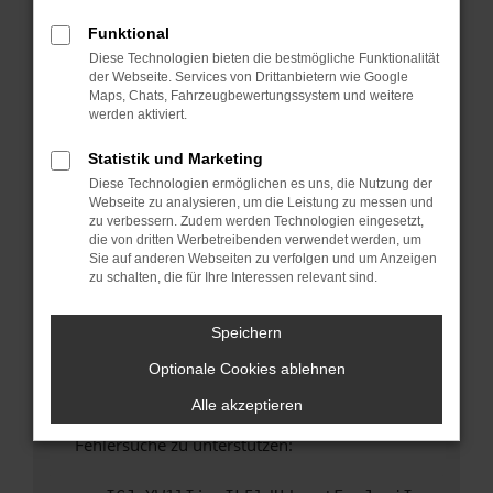
anderen Browser oder in einem privaten
Fenster?
Funktional
Diese Technologien bieten die bestmögliche Funktionalität
Starte dein Gerät neu.
der Webseite. Services von Drittanbietern wie Google
Das kann manchmal helfen, vorübergehende
Maps, Chats, Fahrzeugbewertungssystem und weitere
Probleme zu beheben.
werden aktiviert.
Stelle sicher, dass dein Browser und dein
Statistik und Marketing
Betriebssystem auf dem neuesten Stand
Diese Technologien ermöglichen es uns, die Nutzung der
sind.
Webseite zu analysieren, um die Leistung zu messen und
Veraltete Software birgt nicht nur ein
zu verbessern. Zudem werden Technologien eingesetzt,
Sicherheitsrisiko, sondern kann auch dazu
die von dritten Werbetreibenden verwendet werden, um
Sie auf anderen Webseiten zu verfolgen und um Anzeigen
führen, dass bestimmte Funktionen nicht mehr
zu schalten, die für Ihre Interessen relevant sind.
unterstützt werden.
Wende dich an den Webseitenbetreiber.
Speichern
Wenn du alle oben genannten Schritte versucht
Optionale Cookies ablehnen
hast, kontaktiere uns bitte. Wir werden
versuchen, das Problem zu beheben. Du kannst
Alle akzeptieren
uns diesen Text schicken, um uns bei der
Fehlersuche zu unterstützen: