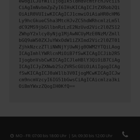
ewogICJuYW1lIjogIk5ldHdvcmtFcnJvciIs
CiAgImNvbmZpZyI6IHsKICAgICJtZXRob2Qi
OiAiR0VUIiwKICAgICJ1cmwiOiAiaHR0cHM6
Ly9hcGkueC5ha3MtcHJvZC5hdWRhcmlzLm5l
dC92MS9jbGllbnRzLzE2NzUvd2Vic2l0ZS12
ZWhpY2xlcy8yNjg1MjAwNCUyMzE0NzM/Zmll
bGQ9aW50ZXJuYWxOdW1iZXImd2Vic2l0ZT01
ZjhkNzczZTliNWNjYjUwNjg0OWM2YTQiLAog
ICAgImhlYWRlcnMiOiB7fSwKICAgICJib2R5
IjogbnVsbCwKICAgICJleHBlY3QiOiB7CiAg
ICAgICJyZXNwb25zZVR5cGUiOiAiIgogICAg
fSwKICAgICJ0aW1lb3V0IjogMCwKICAgICJw
cm9ncmVzcyI6IG51bGwsCiAgICAicmlza3ki
OiBmYWxzZQogIH0KfQ==
MO - FR: 07:00 bis 18:00 Uhr | SA: 09:30 bis 12:00 Uhr