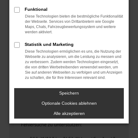
anderen Browser oder in einem privaten
Fenster?
Funktional
Diese Technologien bieten die bestmögliche Funktionalität
Starte dein Gerät neu.
der Webseite. Services von Drittanbietern wie Google
Das kann manchmal helfen, vorübergehende
Maps, Chats, Fahrzeugbewertungssystem und weitere
Probleme zu beheben.
werden aktiviert.
Stelle sicher, dass dein Browser und dein
Statistik und Marketing
Betriebssystem auf dem neuesten Stand
Diese Technologien ermöglichen es uns, die Nutzung der
sind.
Webseite zu analysieren, um die Leistung zu messen und
Veraltete Software birgt nicht nur ein
zu verbessern. Zudem werden Technologien eingesetzt,
Sicherheitsrisiko, sondern kann auch dazu
die von dritten Werbetreibenden verwendet werden, um
Sie auf anderen Webseiten zu verfolgen und um Anzeigen
führen, dass bestimmte Funktionen nicht mehr
zu schalten, die für Ihre Interessen relevant sind.
unterstützt werden.
Wende dich an den Webseitenbetreiber.
Speichern
Wenn du alle oben genannten Schritte versucht
Optionale Cookies ablehnen
hast, kontaktiere uns bitte. Wir werden
versuchen, das Problem zu beheben. Du kannst
Alle akzeptieren
uns diesen Text schicken, um uns bei der
Fehlersuche zu unterstützen: