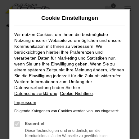
0
Zum
Hauptinhalt
Cookie Einstellungen
springen
Startseite
Fahrzeugangebote
Fahrzeugsuche
Wir nutzen Cookies, um Ihnen die bestmögliche
Nutzung unserer Webseite zu ermöglichen und unsere
Kommunikation mit Ihnen zu verbessern. Wir
berücksichtigen hierbei Ihre Präferenzen und
Fehler: Network Error
verarbeiten Daten für Marketing und Statistiken nur,
wenn Sie uns Ihre Einwilligung geben. Wenn Sie zu
Beim Laden ist ein Fehler aufgetreten.
einem späteren Zeitpunkt Ihre Meinung ändern, können
Hier sind ein paar Tipps, die dir helfen können:
Sie die Einwilligung jederzeit für die Zukunft widerrufen.
Weitere Informationen zum Umfang der
Überprüfe deine Firewall und deine
Datenverarbeitung finden Sie hier:
Internetverbindung.
Datenschutzerklärung
,
Cookie-Richtlinie
.
Laden andere Webseiten, zum Beispiel deine
Impressum
Suchmaschine?
Folgende Kategorien von Cookies werden von uns eingesetzt:
Prüfe deine Browsererweiterungen.
Manche Erweiterungen, wie Werbeblocker,
Essentiell
können das Laden bestimmter Seiten
Diese Technologien sind erforderlich, um die
verhindern. Funktioniert die Seite in einem
Kernfunktionalität der Webseite zu gewährleisten.