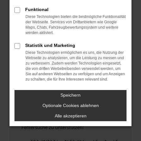
anderen Browser oder in einem privaten
Fenster?
Funktional
Diese Technologien bieten die bestmögliche Funktionalität
Starte dein Gerät neu.
der Webseite. Services von Drittanbietern wie Google
Das kann manchmal helfen, vorübergehende
Maps, Chats, Fahrzeugbewertungssystem und weitere
Probleme zu beheben.
werden aktiviert.
Stelle sicher, dass dein Browser und dein
Statistik und Marketing
Betriebssystem auf dem neuesten Stand
Diese Technologien ermöglichen es uns, die Nutzung der
sind.
Webseite zu analysieren, um die Leistung zu messen und
Veraltete Software birgt nicht nur ein
zu verbessern. Zudem werden Technologien eingesetzt,
Sicherheitsrisiko, sondern kann auch dazu
die von dritten Werbetreibenden verwendet werden, um
Sie auf anderen Webseiten zu verfolgen und um Anzeigen
führen, dass bestimmte Funktionen nicht mehr
zu schalten, die für Ihre Interessen relevant sind.
unterstützt werden.
Wende dich an den Webseitenbetreiber.
Speichern
Wenn du alle oben genannten Schritte versucht
Optionale Cookies ablehnen
hast, kontaktiere uns bitte. Wir werden
versuchen, das Problem zu beheben. Du kannst
Alle akzeptieren
uns diesen Text schicken, um uns bei der
Fehlersuche zu unterstützen: