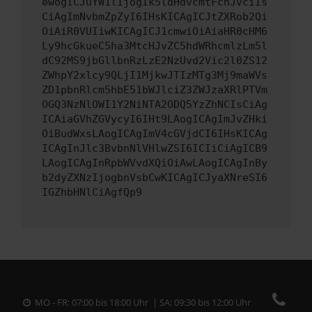
ewogICJuYW1lIjogIk5ldHdvcmtFcnJvciIs
CiAgImNvbmZpZyI6IHsKICAgICJtZXRob2Qi
OiAiR0VUIiwKICAgICJ1cmwiOiAiaHR0cHM6
Ly9hcGkueC5ha3MtcHJvZC5hdWRhcmlzLm5l
dC92MS9jbGllbnRzLzE2NzUvd2Vic2l0ZS12
ZWhpY2xlcy9QLjI1MjkwJTIzMTg3Mj9maWVs
ZD1pbnRlcm5hbE51bWJlciZ3ZWJzaXRlPTVm
OGQ3NzNlOWI1Y2NiNTA2ODQ5YzZhNCIsCiAg
ICAiaGVhZGVycyI6IHt9LAogICAgImJvZHki
OiBudWxsLAogICAgImV4cGVjdCI6IHsKICAg
ICAgInJlc3BvbnNlVHlwZSI6ICIiCiAgICB9
LAogICAgInRpbWVvdXQiOiAwLAogICAgInBy
b2dyZXNzIjogbnVsbCwKICAgICJyaXNreSI6
IGZhbHNlCiAgfQp9
MO - FR: 07:00 bis 18:00 Uhr | SA: 09:30 bis 12:00 Uhr