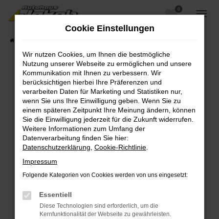
0
Zum
Hauptinhalt
Cookie Einstellungen
springen
Startseite
Fahrzeugangebote
Fahrzeugsuche
Wir nutzen Cookies, um Ihnen die bestmögliche
Nutzung unserer Webseite zu ermöglichen und unsere
Kommunikation mit Ihnen zu verbessern. Wir
berücksichtigen hierbei Ihre Präferenzen und
Fehler: Network Error
verarbeiten Daten für Marketing und Statistiken nur,
wenn Sie uns Ihre Einwilligung geben. Wenn Sie zu
Beim Laden ist ein Fehler aufgetreten.
einem späteren Zeitpunkt Ihre Meinung ändern, können
Hier sind ein paar Tipps, die dir helfen können:
Sie die Einwilligung jederzeit für die Zukunft widerrufen.
Weitere Informationen zum Umfang der
Überprüfe deine Firewall und deine
Datenverarbeitung finden Sie hier:
Internetverbindung.
Datenschutzerklärung
,
Cookie-Richtlinie
.
Laden andere Webseiten, zum Beispiel deine
Impressum
Suchmaschine?
Folgende Kategorien von Cookies werden von uns eingesetzt:
Prüfe deine Browsererweiterungen.
Manche Erweiterungen, wie Werbeblocker,
Essentiell
können das Laden bestimmter Seiten
Diese Technologien sind erforderlich, um die
verhindern. Funktioniert die Seite in einem
Kernfunktionalität der Webseite zu gewährleisten.