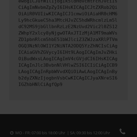
ewogICJuYW1lIjogIk5ldHdvcmtFcnJvciIs
CiAgImNvbmZpZyI6IHsKICAgICJtZXRob2Qi
OiAiR0VUIiwKICAgICJ1cmwiOiAiaHR0cHM6
Ly9hcGkueC5ha3MtcHJvZC5hdWRhcmlzLm5l
dC92MS9jbGllbnRzLzE2NzUvd2Vic2l0ZS12
ZWhpY2xlcy8yNjgwOTAxJTIzMjA1MT9maWVs
ZD1pbnRlcm5hbE51bWJlciZ3ZWJzaXRlPTVm
OGQ3NzNlOWI1Y2NiNTA2ODQ5YzZhNCIsCiAg
ICAiaGVhZGVycyI6IHt9LAogICAgImJvZHki
OiBudWxsLAogICAgImV4cGVjdCI6IHsKICAg
ICAgInJlc3BvbnNlVHlwZSI6ICIiCiAgICB9
LAogICAgInRpbWVvdXQiOiAwLAogICAgInBy
b2dyZXNzIjogbnVsbCwKICAgICJyaXNreSI6
IGZhbHNlCiAgfQp9
MO - FR: 07:00 bis 18:00 Uhr | SA: 09:30 bis 12:00 Uhr