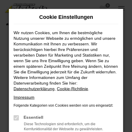
0
Zum
Hauptinhalt
Cookie Einstellungen
springen
Startseite
Fahrzeugangebote
Fahrzeugsuche
Wir nutzen Cookies, um Ihnen die bestmögliche
Nutzung unserer Webseite zu ermöglichen und unsere
Kommunikation mit Ihnen zu verbessern. Wir
berücksichtigen hierbei Ihre Präferenzen und
Fehler: Network Error
verarbeiten Daten für Marketing und Statistiken nur,
wenn Sie uns Ihre Einwilligung geben. Wenn Sie zu
Beim Laden ist ein Fehler aufgetreten.
einem späteren Zeitpunkt Ihre Meinung ändern, können
Hier sind ein paar Tipps, die dir helfen können:
Sie die Einwilligung jederzeit für die Zukunft widerrufen.
Weitere Informationen zum Umfang der
Überprüfe deine Firewall und deine
Datenverarbeitung finden Sie hier:
Internetverbindung.
Datenschutzerklärung
,
Cookie-Richtlinie
.
Laden andere Webseiten, zum Beispiel deine
Impressum
Suchmaschine?
Folgende Kategorien von Cookies werden von uns eingesetzt:
Prüfe deine Browsererweiterungen.
Manche Erweiterungen, wie Werbeblocker,
Essentiell
können das Laden bestimmter Seiten
Diese Technologien sind erforderlich, um die
verhindern. Funktioniert die Seite in einem
Kernfunktionalität der Webseite zu gewährleisten.