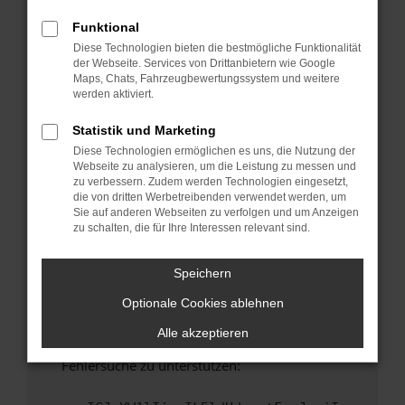
anderen Browser oder in einem privaten
Fenster?
Funktional
Diese Technologien bieten die bestmögliche Funktionalität
Starte dein Gerät neu.
der Webseite. Services von Drittanbietern wie Google
Das kann manchmal helfen, vorübergehende
Maps, Chats, Fahrzeugbewertungssystem und weitere
Probleme zu beheben.
werden aktiviert.
Stelle sicher, dass dein Browser und dein
Statistik und Marketing
Betriebssystem auf dem neuesten Stand
Diese Technologien ermöglichen es uns, die Nutzung der
sind.
Webseite zu analysieren, um die Leistung zu messen und
Veraltete Software birgt nicht nur ein
zu verbessern. Zudem werden Technologien eingesetzt,
Sicherheitsrisiko, sondern kann auch dazu
die von dritten Werbetreibenden verwendet werden, um
Sie auf anderen Webseiten zu verfolgen und um Anzeigen
führen, dass bestimmte Funktionen nicht mehr
zu schalten, die für Ihre Interessen relevant sind.
unterstützt werden.
Wende dich an den Webseitenbetreiber.
Speichern
Wenn du alle oben genannten Schritte versucht
Optionale Cookies ablehnen
hast, kontaktiere uns bitte. Wir werden
versuchen, das Problem zu beheben. Du kannst
Alle akzeptieren
uns diesen Text schicken, um uns bei der
Fehlersuche zu unterstützen: