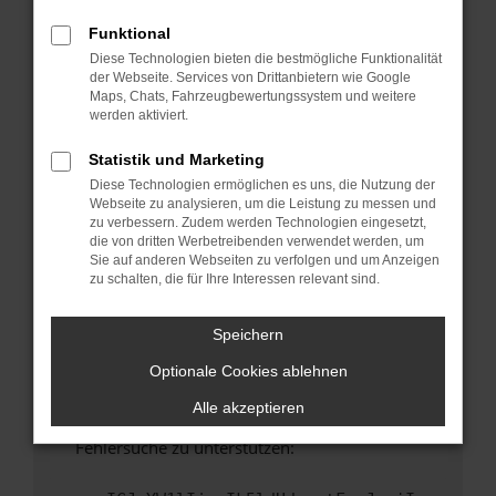
anderen Browser oder in einem privaten
Fenster?
Funktional
Diese Technologien bieten die bestmögliche Funktionalität
Starte dein Gerät neu.
der Webseite. Services von Drittanbietern wie Google
Das kann manchmal helfen, vorübergehende
Maps, Chats, Fahrzeugbewertungssystem und weitere
Probleme zu beheben.
werden aktiviert.
Stelle sicher, dass dein Browser und dein
Statistik und Marketing
Betriebssystem auf dem neuesten Stand
Diese Technologien ermöglichen es uns, die Nutzung der
sind.
Webseite zu analysieren, um die Leistung zu messen und
Veraltete Software birgt nicht nur ein
zu verbessern. Zudem werden Technologien eingesetzt,
Sicherheitsrisiko, sondern kann auch dazu
die von dritten Werbetreibenden verwendet werden, um
Sie auf anderen Webseiten zu verfolgen und um Anzeigen
führen, dass bestimmte Funktionen nicht mehr
zu schalten, die für Ihre Interessen relevant sind.
unterstützt werden.
Wende dich an den Webseitenbetreiber.
Speichern
Wenn du alle oben genannten Schritte versucht
Optionale Cookies ablehnen
hast, kontaktiere uns bitte. Wir werden
versuchen, das Problem zu beheben. Du kannst
Alle akzeptieren
uns diesen Text schicken, um uns bei der
Fehlersuche zu unterstützen: