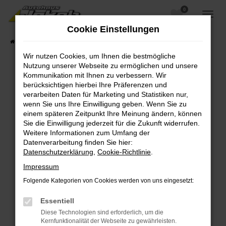
0
Zum
Hauptinhalt
Cookie Einstellungen
springen
Startseite
Fahrzeugangebote
Fahrzeugsuche
Wir nutzen Cookies, um Ihnen die bestmögliche
Nutzung unserer Webseite zu ermöglichen und unsere
Kommunikation mit Ihnen zu verbessern. Wir
berücksichtigen hierbei Ihre Präferenzen und
Fehler: Network Error
verarbeiten Daten für Marketing und Statistiken nur,
wenn Sie uns Ihre Einwilligung geben. Wenn Sie zu
Beim Laden ist ein Fehler aufgetreten.
einem späteren Zeitpunkt Ihre Meinung ändern, können
Hier sind ein paar Tipps, die dir helfen können:
Sie die Einwilligung jederzeit für die Zukunft widerrufen.
Weitere Informationen zum Umfang der
Überprüfe deine Firewall und deine
Datenverarbeitung finden Sie hier:
Internetverbindung.
Datenschutzerklärung
,
Cookie-Richtlinie
.
Laden andere Webseiten, zum Beispiel deine
Impressum
Suchmaschine?
Folgende Kategorien von Cookies werden von uns eingesetzt:
Prüfe deine Browsererweiterungen.
Manche Erweiterungen, wie Werbeblocker,
Essentiell
können das Laden bestimmter Seiten
Diese Technologien sind erforderlich, um die
verhindern. Funktioniert die Seite in einem
Kernfunktionalität der Webseite zu gewährleisten.