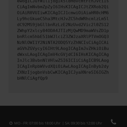
ewogICJuYW1lIjogIk5ldHdvcmtFcnJvciIs
CiAgImNvbmZpZyI6IHsKICAgICJtZXRob2Qi
OiAiR0VUIiwKICAgICJ1cmwiOiAiaHR0cHM6
Ly9hcGkueC5ha3MtcHJvZC5hdWRhcmlzLm5l
dC92MS9jbGllbnRzLzE2NzUvd2Vic2l0ZS12
ZWhpY2xlcy84ODA4JTIzMjQwMD9maWVsZD1p
bnRlcm5hbE51bWJlciZ3ZWJzaXRlPTVmOGQ3
NzNlOWI1Y2NiNTA2ODQ5YzZhNCIsCiAgICAi
aGVhZGVycyI6IHt9LAogICAgImJvZHkiOiBu
dWxsLAogICAgImV4cGVjdCI6IHsKICAgICAg
InJlc3BvbnNlVHlwZSI6ICIiCiAgICB9LAog
ICAgInRpbWVvdXQiOiAwLAogICAgInByb2dy
ZXNzIjogbnVsbCwKICAgICJyaXNreSI6IGZh
bHNlCiAgfQp9
MO - FR: 07:00 bis 18:00 Uhr | SA: 09:30 bis 12:00 Uhr