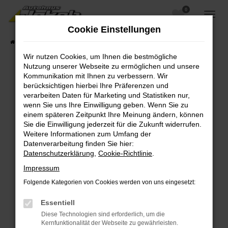
0
Zum
Hauptinhalt
Cookie Einstellungen
springen
Startseite
Fahrzeugangebote
Fahrzeugsuche
Wir nutzen Cookies, um Ihnen die bestmögliche
Nutzung unserer Webseite zu ermöglichen und unsere
Kommunikation mit Ihnen zu verbessern. Wir
berücksichtigen hierbei Ihre Präferenzen und
Fehler: Network Error
verarbeiten Daten für Marketing und Statistiken nur,
wenn Sie uns Ihre Einwilligung geben. Wenn Sie zu
Beim Laden ist ein Fehler aufgetreten.
einem späteren Zeitpunkt Ihre Meinung ändern, können
Hier sind ein paar Tipps, die dir helfen können:
Sie die Einwilligung jederzeit für die Zukunft widerrufen.
Weitere Informationen zum Umfang der
Überprüfe deine Firewall und deine
Datenverarbeitung finden Sie hier:
Internetverbindung.
Datenschutzerklärung
,
Cookie-Richtlinie
.
Laden andere Webseiten, zum Beispiel deine
Impressum
Suchmaschine?
Folgende Kategorien von Cookies werden von uns eingesetzt:
Prüfe deine Browsererweiterungen.
Manche Erweiterungen, wie Werbeblocker,
Essentiell
können das Laden bestimmter Seiten
Diese Technologien sind erforderlich, um die
verhindern. Funktioniert die Seite in einem
Kernfunktionalität der Webseite zu gewährleisten.