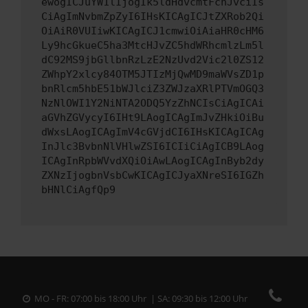
ewogICJuYW1lIjogIk5ldHdvcmtFcnJvciIs
CiAgImNvbmZpZyI6IHsKICAgICJtZXRob2Qi
OiAiR0VUIiwKICAgICJ1cmwiOiAiaHR0cHM6
Ly9hcGkueC5ha3MtcHJvZC5hdWRhcmlzLm5l
dC92MS9jbGllbnRzLzE2NzUvd2Vic2l0ZS12
ZWhpY2xlcy84OTM5JTIzMjQwMD9maWVsZD1p
bnRlcm5hbE51bWJlciZ3ZWJzaXRlPTVmOGQ3
NzNlOWI1Y2NiNTA2ODQ5YzZhNCIsCiAgICAi
aGVhZGVycyI6IHt9LAogICAgImJvZHkiOiBu
dWxsLAogICAgImV4cGVjdCI6IHsKICAgICAg
InJlc3BvbnNlVHlwZSI6ICIiCiAgICB9LAog
ICAgInRpbWVvdXQiOiAwLAogICAgInByb2dy
ZXNzIjogbnVsbCwKICAgICJyaXNreSI6IGZh
bHNlCiAgfQp9
MO - FR: 07:00 bis 18:00 Uhr | SA: 09:30 bis 12:00 Uhr