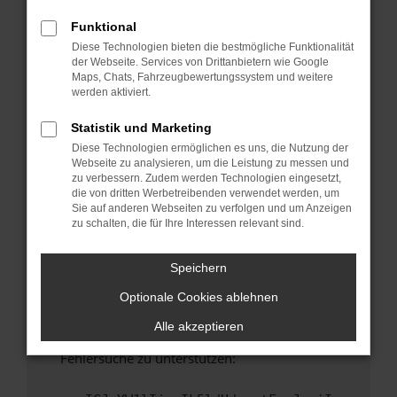
anderen Browser oder in einem privaten
Fenster?
Funktional
Diese Technologien bieten die bestmögliche Funktionalität
Starte dein Gerät neu.
der Webseite. Services von Drittanbietern wie Google
Das kann manchmal helfen, vorübergehende
Maps, Chats, Fahrzeugbewertungssystem und weitere
Probleme zu beheben.
werden aktiviert.
Stelle sicher, dass dein Browser und dein
Statistik und Marketing
Betriebssystem auf dem neuesten Stand
Diese Technologien ermöglichen es uns, die Nutzung der
sind.
Webseite zu analysieren, um die Leistung zu messen und
Veraltete Software birgt nicht nur ein
zu verbessern. Zudem werden Technologien eingesetzt,
Sicherheitsrisiko, sondern kann auch dazu
die von dritten Werbetreibenden verwendet werden, um
Sie auf anderen Webseiten zu verfolgen und um Anzeigen
führen, dass bestimmte Funktionen nicht mehr
zu schalten, die für Ihre Interessen relevant sind.
unterstützt werden.
Wende dich an den Webseitenbetreiber.
Speichern
Wenn du alle oben genannten Schritte versucht
Optionale Cookies ablehnen
hast, kontaktiere uns bitte. Wir werden
versuchen, das Problem zu beheben. Du kannst
Alle akzeptieren
uns diesen Text schicken, um uns bei der
Fehlersuche zu unterstützen: