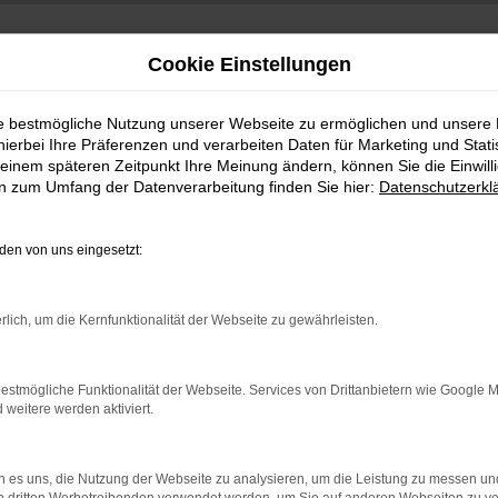
Cookie Einstellungen
ie bestmögliche Nutzung unserer Webseite zu ermöglichen und unsere
hierbei Ihre Präferenzen und verarbeiten Daten für Marketing und Stati
einem späteren Zeitpunkt Ihre Meinung ändern, können Sie die Einwillig
en zum Umfang der Datenverarbeitung finden Sie hier:
Datenschutzerkl
en von uns eingesetzt:
indung.
rlich, um die Kernfunktionalität der Webseite zu gewährleisten.
hine?
aden bestimmter Seiten verhindern. Funktioniert die Seite in e
estmögliche Funktionalität der Webseite. Services von Drittanbietern wie Google 
eitere werden aktiviert.
 zu beheben.
bssystem auf dem neuesten Stand sind.
 es uns, die Nutzung der Webseite zu analysieren, um die Leistung zu messen u