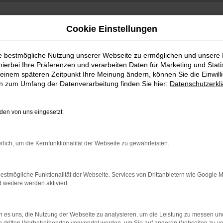
Cookie Einstellungen
ie bestmögliche Nutzung unserer Webseite zu ermöglichen und unsere
hierbei Ihre Präferenzen und verarbeiten Daten für Marketing und Stati
einem späteren Zeitpunkt Ihre Meinung ändern, können Sie die Einwillig
en zum Umfang der Datenverarbeitung finden Sie hier:
Datenschutzerkl
en von uns eingesetzt:
indung.
rlich, um die Kernfunktionalität der Webseite zu gewährleisten.
hine?
aden bestimmter Seiten verhindern. Funktioniert die Seite in e
estmögliche Funktionalität der Webseite. Services von Drittanbietern wie Google 
eitere werden aktiviert.
 zu beheben.
bssystem auf dem neuesten Stand sind.
 es uns, die Nutzung der Webseite zu analysieren, um die Leistung zu messen u