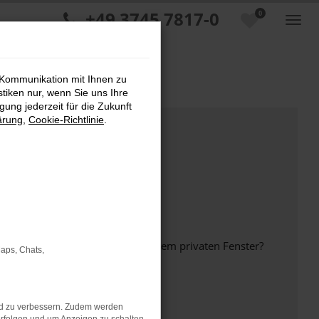
+49 3745 7817-0
0
 Kommunikation mit Ihnen zu
stiken nur, wenn Sie uns Ihre
ung jederzeit für die Zukunft
ärung
,
Cookie-Richtlinie
.
inem anderen Browser oder in einem privaten Fenster?
Maps, Chats,
nd zu verbessern. Zudem werden